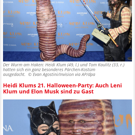
Der Wurm am Haken: Heidi Klum (49, l.) und Tom Kaulitz (33, r.)
hatten sich ein ganz besonderes Pärchen-Kostüm
ausgedacht. ©
Evan Agostini/Invision via AP/dpa
Heidi Klums 21. Halloween-Party: Auch Leni
Klum und Elon Musk sind zu Gast