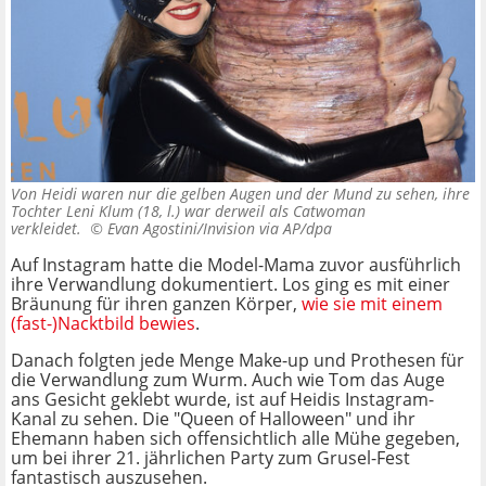
Von Heidi waren nur die gelben Augen und der Mund zu sehen, ihre
Tochter Leni Klum (18, l.) war derweil als Catwoman
verkleidet. ©
Evan Agostini/Invision via AP/dpa
Auf Instagram hatte die Model-Mama zuvor ausführlich
ihre Verwandlung dokumentiert. Los ging es mit einer
Bräunung für ihren ganzen Körper,
wie sie mit einem
(fast-)Nacktbild bewies
.
Danach folgten jede Menge Make-up und Prothesen für
die Verwandlung zum Wurm. Auch wie Tom das Auge
ans Gesicht geklebt wurde, ist auf Heidis Instagram-
Kanal zu sehen. Die "Queen of Halloween" und ihr
Ehemann haben sich offensichtlich alle Mühe gegeben,
um bei ihrer 21. jährlichen Party zum Grusel-Fest
fantastisch auszusehen.