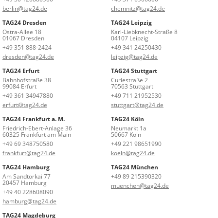
berlin@tag24.de
chemnitz@tag24.de
TAG24 Dresden
TAG24 Leipzig
Ostra-Allee 18
Karl-Liebknecht-Straße 8
01067 Dresden
04107 Leipzig
+49 351 888-2424
+49 341 24250430
dresden@tag24.de
leipzig@tag24.de
TAG24 Erfurt
TAG24 Stuttgart
Bahnhofstraße 38
Curiestraße 2
99084 Erfurt
70563 Stuttgart
+49 361 34947880
+49 711 21952530
erfurt@tag24.de
stuttgart@tag24.de
TAG24 Frankfurt a. M.
TAG24 Köln
Friedrich-Ebert-Anlage 36
Neumarkt 1a
60325 Frankfurt am Main
50667 Köln
+49 69 348750580
+49 221 98651990
frankfurt@tag24.de
koeln@tag24.de
TAG24 Hamburg
TAG24 München
Am Sandtorkai 77
+49 89 215390320
20457 Hamburg
muenchen@tag24.de
+49 40 228608090
hamburg@tag24.de
TAG24 Magdeburg