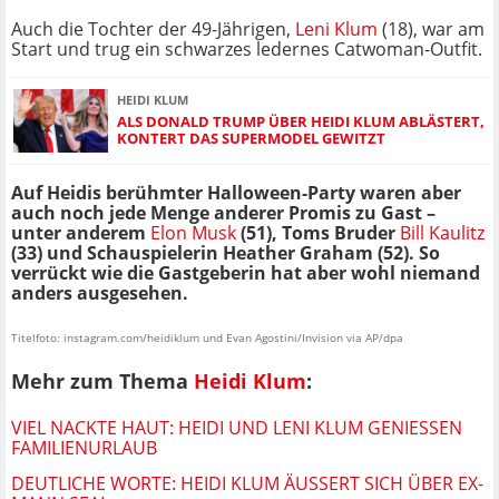
Auch die Tochter der 49-Jährigen,
Leni Klum
(18), war am
Start und trug ein schwarzes ledernes Catwoman-Outfit.
HEIDI KLUM
ALS DONALD TRUMP ÜBER HEIDI KLUM ABLÄSTERT,
KONTERT DAS SUPERMODEL GEWITZT
Auf Heidis berühmter Halloween-Party waren aber
auch noch jede Menge anderer Promis zu Gast –
unter anderem
Elon Musk
(51), Toms Bruder
Bill Kaulitz
(33) und Schauspielerin Heather Graham (52). So
verrückt wie die Gastgeberin hat aber wohl niemand
anders ausgesehen.
Titelfoto: instagram.com/heidiklum und Evan Agostini/Invision via AP/dpa
Mehr zum Thema
Heidi Klum
:
VIEL NACKTE HAUT: HEIDI UND LENI KLUM GENIESSEN F
AMILIENURLAUB
DEUTLICHE WORTE: HEIDI KLUM ÄUSSERT SICH ÜBER EX-M