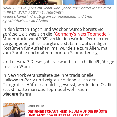
Heidi Klums (49) Gesicht kennt wohl jeder, aber hättet Ihr sie auch
in ihrem Wurm-Kostüm zu Halloween
wiedererkannt? ©
instagram.com/heidiklum und Evan
Agostini/Invision via AP/dpa
In den letzten Tagen und Wochen wurde bereits viel
gerätselt, als was sich die "
Germany's Next Topmodel
"-
Moderatorin wohl 2022 verkleiden würde. Denn in den
vergangenen Jahren sorgte sie stets mit aufwendigen
Kostümen für Aufsehen, mal wurde sie zum Alien, mal
zum Zombie und mal zum bunten Schmetterling.
Und diesmal? Dieses Jahr verwandelte sich die 49-Jährige
in einen Wurm!
In New York veranstaltete sie ihre traditionelle
Halloween-Party und zeigte sich dabei auch den
Fotografen. Hätte man nicht gewusst, wer in dem Outfit
steckt, hätte man das Topmodel wohl kaum
wiedererkannt.
HEIDI KLUM
DESIGNER SCHAUT HEIDI KLUM AUF DIE BRÜSTE
UND SAGT: "DA FLIESST MILCH RAUS"