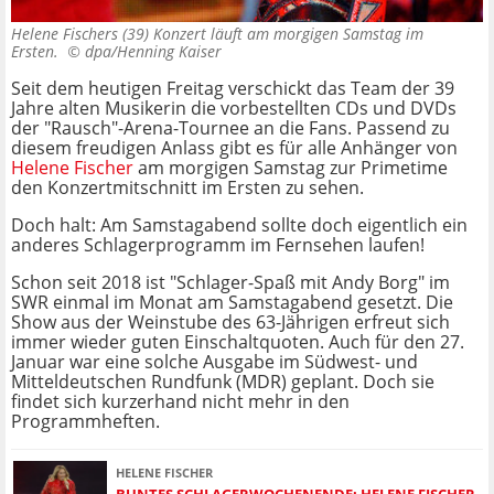
Helene Fischers (39) Konzert läuft am morgigen Samstag im
Ersten. ©
dpa/Henning Kaiser
Seit dem heutigen Freitag verschickt das Team der 39
Jahre alten Musikerin die vorbestellten CDs und DVDs
der "Rausch"-Arena-Tournee an die Fans. Passend zu
diesem freudigen Anlass gibt es für alle Anhänger von
Helene Fischer
am morgigen Samstag zur Primetime
den Konzertmitschnitt im Ersten zu sehen.
Doch halt: Am Samstagabend sollte doch eigentlich ein
anderes Schlagerprogramm im Fernsehen laufen!
Schon seit 2018 ist "Schlager-Spaß mit Andy Borg" im
SWR einmal im Monat am Samstagabend gesetzt. Die
Show aus der Weinstube des 63-Jährigen erfreut sich
immer wieder guten Einschaltquoten. Auch für den 27.
Januar war eine solche Ausgabe im Südwest- und
Mitteldeutschen Rundfunk (MDR) geplant. Doch sie
findet sich kurzerhand nicht mehr in den
Programmheften.
HELENE FISCHER
BUNTES SCHLAGERWOCHENENDE: HELENE FISCHER