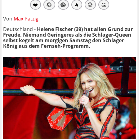
❤️
😂
😱
🔥
😥
👏
Von
Max Patzig
Deutschland -
Helene Fischer (39) hat allen Grund zur
Freude. Niemand Geringeres als die Schlager-Queen
selbst kegelt am morgigen Samstag den Schlager-
König aus dem Fernseh-Programm.