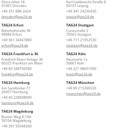
Ostra-Allee 18
Karl-Liebknecht-Straße 8
01067 Dresden
04107 Leipzig
+49 351 888-2424
+49 341 24250430
dresden@tag24.de
leipzig@tag24.de
TAG24 Erfurt
TAG24 Stuttgart
Bahnhofstraße 38
Curiestraße 2
99084 Erfurt
70563 Stuttgart
+49 361 34947880
+49 711 21952530
erfurt@tag24.de
stuttgart@tag24.de
TAG24 Frankfurt a. M.
TAG24 Köln
Friedrich-Ebert-Anlage 36
Neumarkt 1a
60325 Frankfurt am Main
50667 Köln
+49 69 348750580
+49 221 98651990
frankfurt@tag24.de
koeln@tag24.de
TAG24 Hamburg
TAG24 München
Am Sandtorkai 77
+49 89 215390320
20457 Hamburg
muenchen@tag24.de
+49 40 228608090
hamburg@tag24.de
TAG24 Magdeburg
Breiter Weg 8-10A
39104 Magdeburg
+49 391 50548260