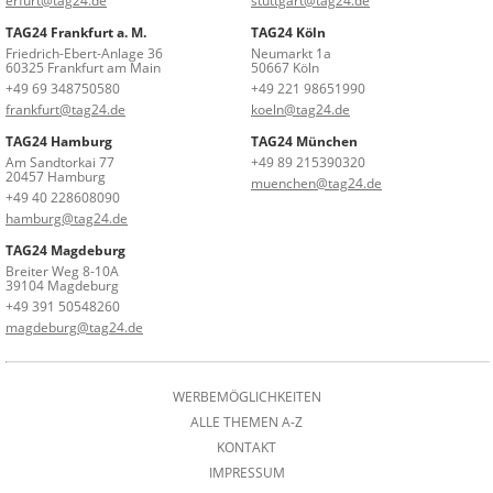
erfurt@tag24.de
stuttgart@tag24.de
TAG24 Frankfurt a. M.
TAG24 Köln
Friedrich-Ebert-Anlage 36
Neumarkt 1a
60325 Frankfurt am Main
50667 Köln
+49 69 348750580
+49 221 98651990
frankfurt@tag24.de
koeln@tag24.de
TAG24 Hamburg
TAG24 München
Am Sandtorkai 77
+49 89 215390320
20457 Hamburg
muenchen@tag24.de
+49 40 228608090
hamburg@tag24.de
TAG24 Magdeburg
Breiter Weg 8-10A
39104 Magdeburg
+49 391 50548260
magdeburg@tag24.de
WERBEMÖGLICHKEITEN
ALLE THEMEN A-Z
KONTAKT
IMPRESSUM