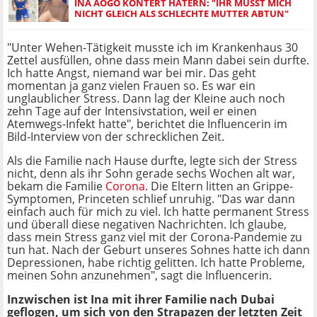
INA AOGO KONTERT HATERN: "IHR MÜSST MICH
NICHT GLEICH ALS SCHLECHTE MUTTER ABTUN"
"Unter Wehen-Tätigkeit musste ich im Krankenhaus 30
Zettel ausfüllen, ohne dass mein Mann dabei sein durfte.
Ich hatte Angst, niemand war bei mir. Das geht
momentan ja ganz vielen Frauen so. Es war ein
unglaublicher Stress. Dann lag der Kleine auch noch
zehn Tage auf der Intensivstation, weil er einen
Atemwegs-Infekt hatte", berichtet die Influencerin im
Bild-Interview von der schrecklichen Zeit.
Als die Familie nach Hause durfte, legte sich der Stress
nicht, denn als ihr Sohn gerade sechs Wochen alt war,
bekam die Familie
Corona
. Die Eltern litten an Grippe-
Symptomen, Princeten schlief unruhig. "Das war dann
einfach auch für mich zu viel. Ich hatte permanent Stress
und überall diese negativen Nachrichten. Ich glaube,
dass mein Stress ganz viel mit der Corona-Pandemie zu
tun hat. Nach der Geburt unseres Sohnes hatte ich dann
Depressionen, habe richtig gelitten. Ich hatte Probleme,
meinen Sohn anzunehmen", sagt die Influencerin.
Inzwischen ist Ina mit ihrer Familie nach Dubai
geflogen, um sich von den Strapazen der letzten Zeit