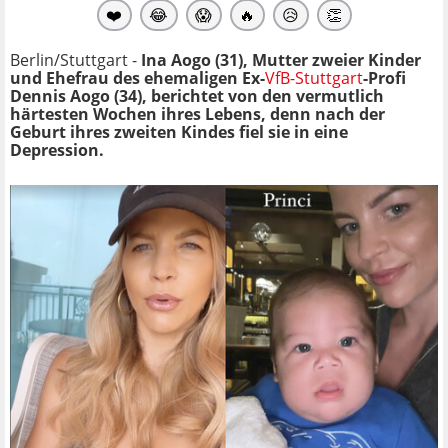
❤️
😂
😱
🔥
😥
👏
Berlin/Stuttgart -
Ina Aogo (31), Mutter zweier Kinder
und Ehefrau des ehemaligen Ex-
VfB-Stuttgart
-Profi
Dennis Aogo (34), berichtet von den vermutlich
härtesten Wochen ihres Lebens, denn nach der
Geburt ihres zweiten Kindes fiel sie in eine
Depression.