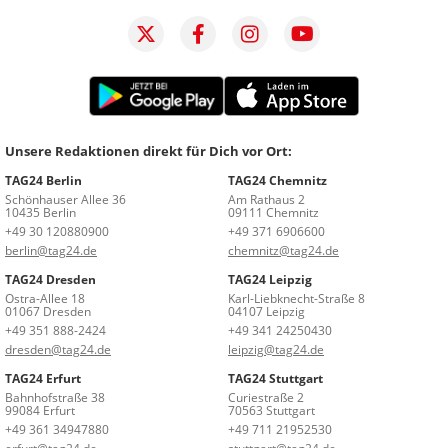
Unsere Redaktionen direkt für Dich vor Ort:
TAG24 Berlin
TAG24 Chemnitz
Schönhauser Allee 36
Am Rathaus 2
10435 Berlin
09111 Chemnitz
+49 30 120880900
+49 371 6906600
berlin@tag24.de
chemnitz@tag24.de
TAG24 Dresden
TAG24 Leipzig
Ostra-Allee 18
Karl-Liebknecht-Straße 8
01067 Dresden
04107 Leipzig
+49 351 888-2424
+49 341 24250430
dresden@tag24.de
leipzig@tag24.de
TAG24 Erfurt
TAG24 Stuttgart
Bahnhofstraße 38
Curiestraße 2
99084 Erfurt
70563 Stuttgart
+49 361 34947880
+49 711 21952530