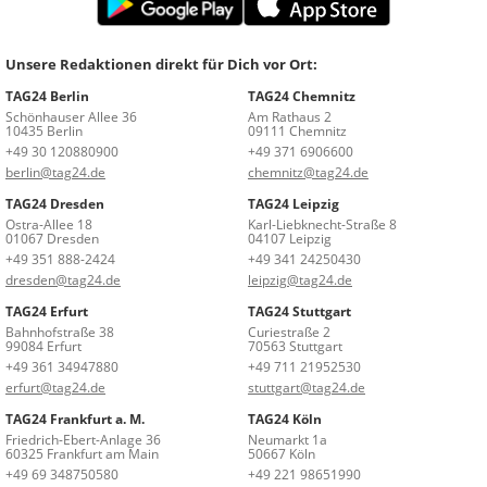
Unsere Redaktionen direkt für Dich vor Ort:
TAG24 Berlin
TAG24 Chemnitz
Schönhauser Allee 36
Am Rathaus 2
10435 Berlin
09111 Chemnitz
+49 30 120880900
+49 371 6906600
berlin@tag24.de
chemnitz@tag24.de
TAG24 Dresden
TAG24 Leipzig
Ostra-Allee 18
Karl-Liebknecht-Straße 8
01067 Dresden
04107 Leipzig
+49 351 888-2424
+49 341 24250430
dresden@tag24.de
leipzig@tag24.de
TAG24 Erfurt
TAG24 Stuttgart
Bahnhofstraße 38
Curiestraße 2
99084 Erfurt
70563 Stuttgart
+49 361 34947880
+49 711 21952530
erfurt@tag24.de
stuttgart@tag24.de
TAG24 Frankfurt a. M.
TAG24 Köln
Friedrich-Ebert-Anlage 36
Neumarkt 1a
60325 Frankfurt am Main
50667 Köln
+49 69 348750580
+49 221 98651990