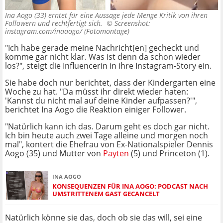
Ina Aogo (33) erntet für eine Aussage jede Menge Kritik von ihren
Followern und rechtfertigt sich. ©
Screenshot:
instagram.com/inaaogo/ (Fotomontage)
"Ich habe gerade meine Nachricht[en] gecheckt und
komme gar nicht klar. Was ist denn da schon wieder
los?", steigt die Influencerin in ihre Instagram-Story ein.
Sie habe doch nur berichtet, dass der Kindergarten eine
Woche zu hat. "Da müsst ihr direkt wieder haten:
'Kannst du nicht mal auf deine Kinder aufpassen?'",
berichtet Ina Aogo die Reaktion einiger Follower.
"Natürlich kann ich das. Darum geht es doch gar nicht.
Ich bin heute auch zwei Tage alleine und morgen noch
mal", kontert die Ehefrau von Ex-Nationalspieler Dennis
Aogo (35) und Mutter von
Payten
(5) und Princeton (1).
INA AOGO
KONSEQUENZEN FÜR INA AOGO: PODCAST NACH
UMSTRITTENEM GAST GECANCELT
Natürlich könne sie das, doch ob sie das will, sei eine