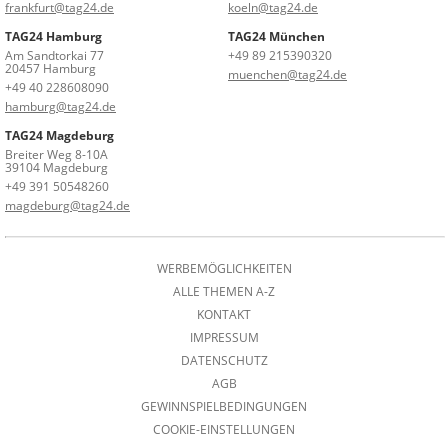
frankfurt@tag24.de
koeln@tag24.de
TAG24 Hamburg
TAG24 München
Am Sandtorkai 77
+49 89 215390320
20457 Hamburg
muenchen@tag24.de
+49 40 228608090
hamburg@tag24.de
TAG24 Magdeburg
Breiter Weg 8-10A
39104 Magdeburg
+49 391 50548260
magdeburg@tag24.de
WERBEMÖGLICHKEITEN
ALLE THEMEN A-Z
KONTAKT
IMPRESSUM
DATENSCHUTZ
AGB
GEWINNSPIELBEDINGUNGEN
COOKIE-EINSTELLUNGEN