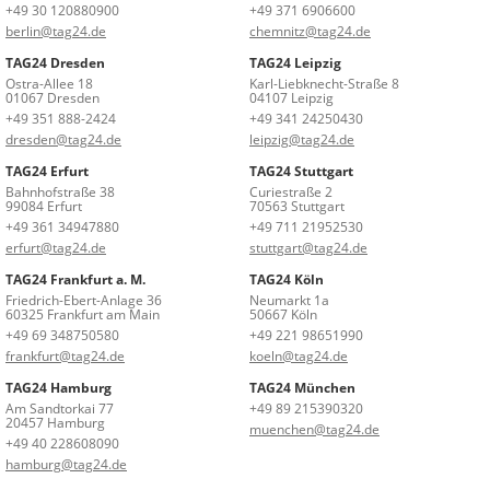
+49 30 120880900
+49 371 6906600
berlin@tag24.de
chemnitz@tag24.de
TAG24 Dresden
TAG24 Leipzig
Ostra-Allee 18
Karl-Liebknecht-Straße 8
01067 Dresden
04107 Leipzig
+49 351 888-2424
+49 341 24250430
dresden@tag24.de
leipzig@tag24.de
TAG24 Erfurt
TAG24 Stuttgart
Bahnhofstraße 38
Curiestraße 2
99084 Erfurt
70563 Stuttgart
+49 361 34947880
+49 711 21952530
erfurt@tag24.de
stuttgart@tag24.de
TAG24 Frankfurt a. M.
TAG24 Köln
Friedrich-Ebert-Anlage 36
Neumarkt 1a
60325 Frankfurt am Main
50667 Köln
+49 69 348750580
+49 221 98651990
frankfurt@tag24.de
koeln@tag24.de
TAG24 Hamburg
TAG24 München
Am Sandtorkai 77
+49 89 215390320
20457 Hamburg
muenchen@tag24.de
+49 40 228608090
hamburg@tag24.de