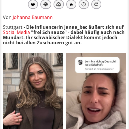
❤️
😂
😱
🔥
😥
👏
Von
Johanna Baumann
Stuttgart -
Die
Influencerin Janaa_bec äußert sich auf
Social Media
"frei Schnauze" - dabei häufig auch nach
Mundart. Ihr schwäbischer Dialekt kommt jedoch
nicht bei allen Zuschauern gut an.