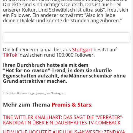
Dialekte sind sind richtiges Deutsch. Das ist auch Teil
unserer Kultur. Und Schwäbisch ist ultra süß", freut sich
ein Follower. Ein anderer schwärmt: "Also ich liebe
deinen Dialekt und könnte dir stundenlang zuhören."
Die Influencerin Janaa_bec aus
Stuttgart
besitzt auf
TikTok
inzwischen rund 100.000 Follower.
Ihren Durchbruch hatte sie mit dem
"Hot‑for‑no‑reason"-Trend, in dem sie skurrile
Eigenschaften aufzählt, die Männer scheinbar ohne
Grund attraktiver machen.
Titelfoto: BIldmontage: Janaa_bec/Instagram
Mehr zum Thema
Promis & Stars
:
TINE WITTLER KNALLHART: DAS SAGT DIE "VERRÄTER"-
KANDIDATIN ÜBER EIN DAUERHAFTES TV-COMEBACK
HEIMLICHE HOCHZEIT AUF LUXUS-ANWESEN: ZENDAYA