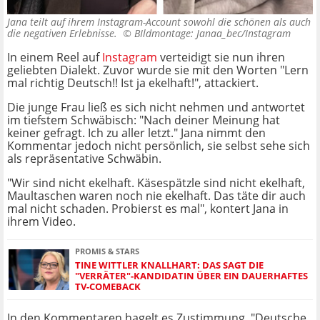
Jana teilt auf ihrem Instagram-Account sowohl die schönen als auch
die negativen Erlebnisse. ©
BIldmontage: Janaa_bec/Instagram
In einem Reel auf
Instagram
verteidigt sie nun ihren
geliebten Dialekt. Zuvor wurde sie mit den Worten "Lern
mal richtig Deutsch!! Ist ja ekelhaft!", attackiert.
Die junge Frau ließ es sich nicht nehmen und antwortet
im tiefstem Schwäbisch: "Nach deiner Meinung hat
keiner gefragt. Ich zu aller letzt." Jana nimmt den
Kommentar jedoch nicht persönlich, sie selbst sehe sich
als repräsentative Schwäbin.
"Wir sind nicht ekelhaft. Käsespätzle sind nicht ekelhaft,
Maultaschen waren noch nie ekelhaft. Das täte dir auch
mal nicht schaden. Probierst es mal", kontert Jana in
ihrem Video.
PROMIS & STARS
TINE WITTLER KNALLHART: DAS SAGT DIE
"VERRÄTER"-KANDIDATIN ÜBER EIN DAUERHAFTES
TV-COMEBACK
In den Kommentaren hagelt es Zustimmung. "Deutsche