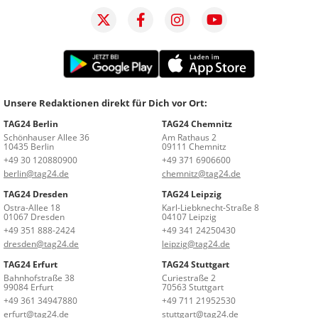
Unsere Redaktionen direkt für Dich vor Ort:
TAG24 Berlin
TAG24 Chemnitz
Schönhauser Allee 36
Am Rathaus 2
10435 Berlin
09111 Chemnitz
+49 30 120880900
+49 371 6906600
berlin@tag24.de
chemnitz@tag24.de
TAG24 Dresden
TAG24 Leipzig
Ostra-Allee 18
Karl-Liebknecht-Straße 8
01067 Dresden
04107 Leipzig
+49 351 888-2424
+49 341 24250430
dresden@tag24.de
leipzig@tag24.de
TAG24 Erfurt
TAG24 Stuttgart
Bahnhofstraße 38
Curiestraße 2
99084 Erfurt
70563 Stuttgart
+49 361 34947880
+49 711 21952530
erfurt@tag24.de
stuttgart@tag24.de