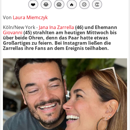
❤️
😂
😱
🔥
😥
👏
Von
Laura Miemczyk
Köln/New York -
Jana Ina Zarrella
(46) und Ehemann
Giovanni
(45) strahlten am heutigen Mittwoch bis
über beide Ohren, denn das Paar hatte etwas
Großartiges zu feiern. Bei Instagram ließen die
Zarrellas ihre Fans an dem Ereignis teilhaben.