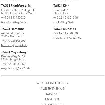
TAG24 Frankfurt a. M.
TAG24 Köln
Friedrich-Ebert-Anlage 36
Neumarkt 1a
60325 Frankfurt am Main
50667 Köln
+49 69 348750580
+49 221 98651990
frankfurt@tag24.de
koeln@tag24.de
TAG24 Hamburg
TAG24 München
Am Sandtorkai 77
+49 89 215390320
20457 Hamburg
muenchen@tag24.de
+49 40 228608090
hamburg@tag24.de
TAG24 Magdeburg
Breiter Weg 8-10A
39104 Magdeburg
+49 391 50548260
magdeburg@tag24.de
WERBEMÖGLICHKEITEN
ALLE THEMEN A-Z
KONTAKT
IMPRESSUM
DATENSCHUTZ