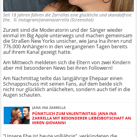
Seit 18 Jahren führen die Zarrellas eine glückliche und skandalfreie
Ehe. ©
Instagram/janainazarrella (Screenshot)
Zurzeit sind die Moderatorin und der Sänger wieder
einmal im Big Apple unterwegs und machen gemeinsam
die Straßen New Yorks unsicher, wie Jana Ina ihren rund
776.000 Anhängern in den vergangenen Tagen bereits
auf ihrem Kanal gezeigt hatte.
Am Mittwoch meldeten sich die Eltern von zwei Kindern
aber mit besonderen News bei ihren Followern!
Am Nachmittag teilte das langjährige Ehepaar einen
Schnappschuss mit seinen Fans, auf dem beide sich
nicht nur glücklich anlächelten, sondern auch tief in die
Augen schauten.
JANA INA ZARRELLA
PÜNKTLICH ZUM VALENTINSTAG: JANA INA
ZARRELLA MIT BESONDERER LIEBESBOTSCHAFT AN
IHREN GIOVANNI
"Unsere Ehe ist heute volljährig", verkündeten die