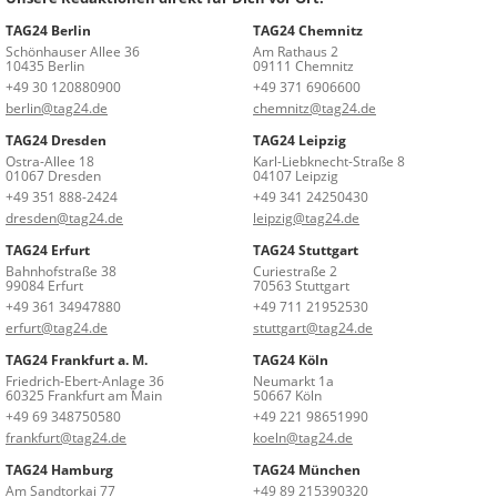
TAG24 Berlin
TAG24 Chemnitz
Schönhauser Allee 36
Am Rathaus 2
10435 Berlin
09111 Chemnitz
+49 30 120880900
+49 371 6906600
berlin@tag24.de
chemnitz@tag24.de
TAG24 Dresden
TAG24 Leipzig
Ostra-Allee 18
Karl-Liebknecht-Straße 8
01067 Dresden
04107 Leipzig
+49 351 888-2424
+49 341 24250430
dresden@tag24.de
leipzig@tag24.de
TAG24 Erfurt
TAG24 Stuttgart
Bahnhofstraße 38
Curiestraße 2
99084 Erfurt
70563 Stuttgart
+49 361 34947880
+49 711 21952530
erfurt@tag24.de
stuttgart@tag24.de
TAG24 Frankfurt a. M.
TAG24 Köln
Friedrich-Ebert-Anlage 36
Neumarkt 1a
60325 Frankfurt am Main
50667 Köln
+49 69 348750580
+49 221 98651990
frankfurt@tag24.de
koeln@tag24.de
TAG24 Hamburg
TAG24 München
Am Sandtorkai 77
+49 89 215390320