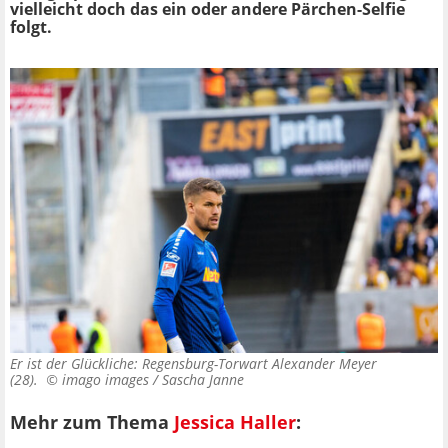
vielleicht doch das ein oder andere Pärchen-Selfie
folgt.
Er ist der Glückliche: Regensburg-Torwart Alexander Meyer
(28). ©
imago images / Sascha Janne
Mehr zum Thema
Jessica Haller
: