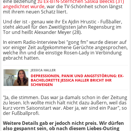
eine Beziehung
zu Ex-BTN-Sternchen Saskia Beecks (31)
angedichtet wurde
, war die TV-Schönheit schon längst
mit ihrem neuen Schatz liiert.
Und der ist - genau wie ihr Ex Ajdin Hrustic - Fußballer,
steht aktuell für den Zweitligisten Jahn Regensburg im
Tor und heißt Alexander Meyer (28).
In einem Radio-Interview bei "gong fm" wurde dieser auf
vor einiger Zeit aufgekommene Gerüchte angesprochen,
welche ihn und die einstige Rosen-Lady in Verbindung
gebracht hatten.
JESSICA HALLER
DEPRESSIONEN, PANIK UND ANGSTSTÖRUNG: EX-
BACHELORETTE JESSICA HALLER BRICHT IHR
SCHWEIGEN
"Ja, die stimmen. Das war ja damals schon in der Zeitung
zu lesen. Ich wollte mich halt nicht dazu äußern, weil das
kurz vorm Saisonstart war. Aber ja, wir sind ein Paar", so
der Fußballprofi.
Weitere Details gab er jedoch nicht preis. Wir dürfen
also gespannt sein, ob nach diesem Liebes-Outing