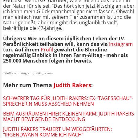
Podcast "wehorse" darüber, wie erfüllend das Leben in
der Natur für sie sei. "Das hört sich jetzt kitschig an, aber
ich kann mein Glück manchmal gar nicht fassen. Obwohl
man einfach nur mit seinem Tier zusammen ist und die
Natur genießt, aber mir gibt das unglaublich viel",
bekräftigte die 47-Jährige.
Übrigens: Wer an diesem idyllischen Leben der TV-
Persönlichkeit teilhaben will, kann das via
Instagram
tun. Auf ihrem
Profil
gewährt die Blondine
regelmäßig Einblick in ihren Farm-Alltag - mehr als
250.000 Menschen folgen ihr bereits.
Titelfoto: Instagram/judith_rakers
Mehr zum Thema
Judith Rakers
:
SCHWERER TAG FÜR JUDITH RAKERS: EX-"TAGESSCHAU"-
SPRECHERIN MUSS ABSCHIED NEHMEN
BEIM AUSRÄUMEN IHRER KLEINEN FARM: JUDITH RAKERS
MACHT BEWEGENDE ENTDECKUNG
JUDITH RAKERS TRAUERT UM WEGGEFÄHRTEN:
"IRGENDWANN KOMME ICH NACH"