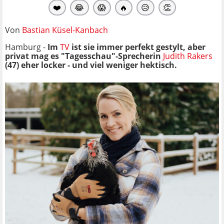
❤️
😂
😱
🔥
😥
👏
Von
Bastian Küsel-Kanbach
Hamburg -
Im
TV
ist sie immer perfekt gestylt, aber
privat mag es "Tagesschau"-Sprecherin
Judith Rakers
(47) eher locker - und viel weniger hektisch.