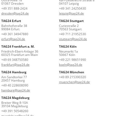
Ostra-Allee 18
Karl-Liebknecht-Straße 8
01067 Dresden
04107 Leipzig
+49 351 888-2424
+49 341 24250430
dresden@tag24.de
leipzig@tag24.de
TAG24 Erfurt
TAG24 Stuttgart
Bahnhofstraße 38
Curiestraße 2
99084 Erfurt
70563 Stuttgart
+49 361 34947880
+49 711 21952530
erfurt@tag24.de
stuttgart@tag24.de
TAG24 Frankfurt a. M.
TAG24 Köln
Friedrich-Ebert-Anlage 36
Neumarkt 1a
60325 Frankfurt am Main
50667 Köln
+49 69 348750580
+49 221 98651990
frankfurt@tag24.de
koeln@tag24.de
TAG24 Hamburg
TAG24 München
Am Sandtorkai 77
+49 89 215390320
20457 Hamburg
muenchen@tag24.de
+49 40 228608090
hamburg@tag24.de
TAG24 Magdeburg
Breiter Weg 8-10A
39104 Magdeburg
+49 391 50548260
magdeburg@tag24.de