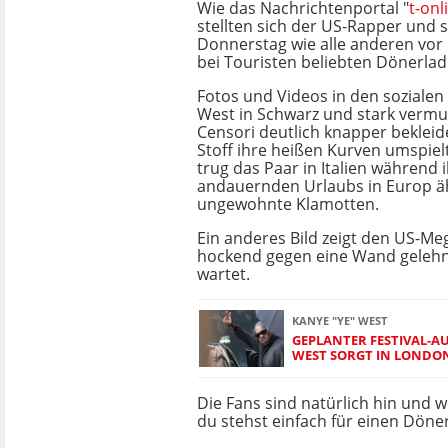
Wie das Nachrichtenportal "
t-onl
stellten sich der US-Rapper und 
Donnerstag wie alle anderen vo
bei Touristen beliebten Dönerlad
Fotos und Videos in den sozialen
West in Schwarz und stark ver
Censori deutlich knapper beklei
Stoff ihre heißen Kurven umspiel
trug das Paar in Italien während 
andauernden Urlaubs in Europ ä
ungewohnte Klamotten.
Ein anderes Bild zeigt den US-Me
hockend gegen eine Wand gelehnt
wartet.
KANYE "YE" WEST
GEPLANTER FESTIVAL-A
WEST SORGT IN LONDON
Die Fans sind natürlich hin und weg
du stehst einfach für einen Döne