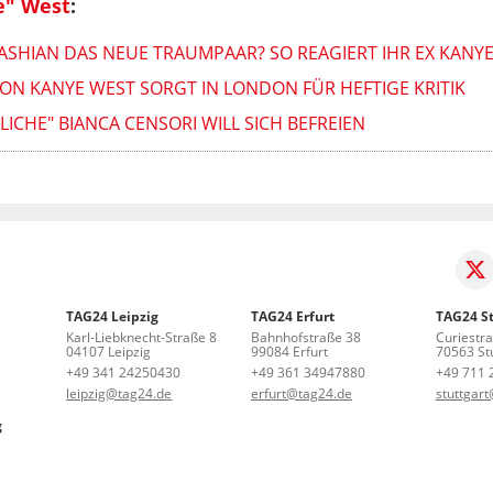
e" West
:
ASHIAN DAS NEUE TRAUMPAAR? SO REAGIERT IHR EX KANY
VON KANYE WEST SORGT IN LONDON FÜR HEFTIGE KRITIK
ICHE" BIANCA CENSORI WILL SICH BEFREIEN
TAG24 Leipzig
TAG24 Erfurt
TAG24 St
Karl-Liebknecht-Straße 8
Bahnhofstraße 38
Curiestr
04107 Leipzig
99084 Erfurt
70563 Stu
+49 341 24250430
+49 361 34947880
+49 711 
leipzig@tag24.de
erfurt@tag24.de
stuttgar
g