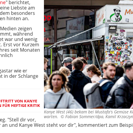
ine
" berichtet,
seine Liebste am
r dem besonders
en hinten an.
 Medien zeigen
mummt, während
det war und wenig
t. Erst vor Kurzem
ihres seit Monaten
hnlich
gastar wie er
 in der Schlange
UFTRITT VON KANYE
 FÜR HEFTIGE KRITIK
Kanye West (46) bekam bei Mustafa's Gemüse 
warten. ©
Fabian Sommer/dpa, Kamil Krzaczyn
. "Stell dir vor,
r an und Kanye West steht vor dir", kommentiert zum Beispi