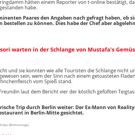
ringdamm hätten einem Reporter von t-online bestätigt, da
 gestanden habe.
rominenten Paares den Angaben nach gefragt haben, ob s
bestellen zu können. Dies habe der Chef aber abgelehn
sori warten in der Schlange von Mustafa's Gemüs
cht und sie konnten wie alle Touristen die Schlange nicht u
gewesen sein, wem der Sinn nach einem getoasteten Fladenb
hnchenfleisch vom Spieß stand.
reundin laut dem Bericht vier der köstlich gefüllten Teigt
ische Trip durch Berlin weiter: Der Ex-Mann von Reality
staurant in Berlin-Mitte gesichtet.
A/dpa (Bildmontage)