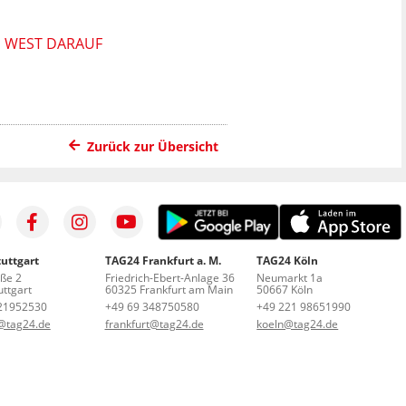
E WEST DARAUF
Zurück zur Übersicht
uttgart
TAG24 Frankfurt a. M.
TAG24 Köln
aße 2
Friedrich-Ebert-Anlage 36
Neumarkt 1a
ttgart
60325 Frankfurt am Main
50667 Köln
21952530
+49 69 348750580
+49 221 98651990
t@tag24.de
frankfurt@tag24.de
koeln@tag24.de