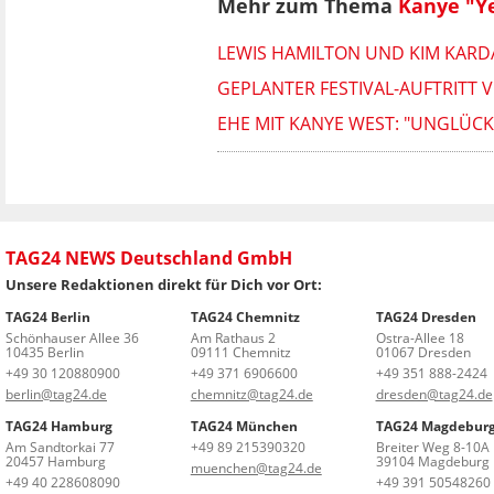
Mehr zum Thema
Kanye "Y
LEWIS HAMILTON UND KIM KARD
GEPLANTER FESTIVAL-AUFTRITT 
EHE MIT KANYE WEST: "UNGLÜCKL
TAG24 NEWS Deutschland GmbH
Unsere Redaktionen direkt für Dich vor Ort:
TAG24 Berlin
TAG24 Chemnitz
TAG24 Dresden
Schönhauser Allee 36
Am Rathaus 2
Ostra-Allee 18
10435 Berlin
09111 Chemnitz
01067 Dresden
+49 30 120880900
+49 371 6906600
+49 351 888-2424
berlin@tag24.de
chemnitz@tag24.de
dresden@tag24.de
TAG24 Hamburg
TAG24 München
TAG24 Magdebur
Am Sandtorkai 77
+49 89 215390320
Breiter Weg 8-10A
20457 Hamburg
39104 Magdeburg
muenchen@tag24.de
+49 40 228608090
+49 391 50548260