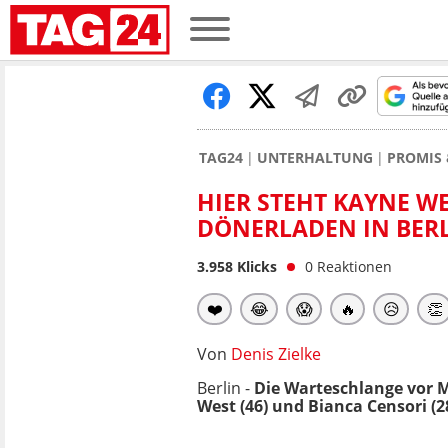
TAG24
UNTERHALTUNG
PROMIS 
HIER STEHT KAYNE WE
DÖNERLADEN IN BER
3.958
Klicks
0
Reaktionen
❤️
😂
😱
🔥
😥
👏
Von
Denis Zielke
Berlin -
Die Warteschlange vor 
West (46) und Bianca Censori (