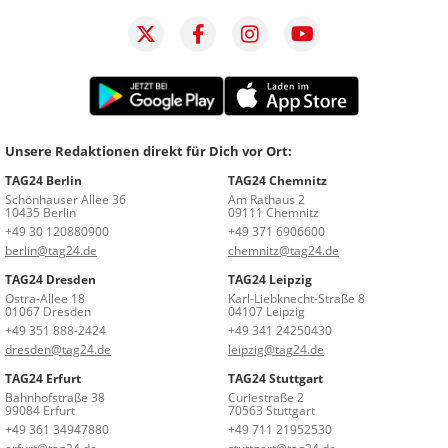
Unsere Redaktionen direkt für Dich vor Ort:
TAG24 Berlin
TAG24 Chemnitz
Schönhauser Allee 36
Am Rathaus 2
10435 Berlin
09111 Chemnitz
+49 30 120880900
+49 371 6906600
berlin@tag24.de
chemnitz@tag24.de
TAG24 Dresden
TAG24 Leipzig
Ostra-Allee 18
Karl-Liebknecht-Straße 8
01067 Dresden
04107 Leipzig
+49 351 888-2424
+49 341 24250430
dresden@tag24.de
leipzig@tag24.de
TAG24 Erfurt
TAG24 Stuttgart
Bahnhofstraße 38
Curiestraße 2
99084 Erfurt
70563 Stuttgart
+49 361 34947880
+49 711 21952530