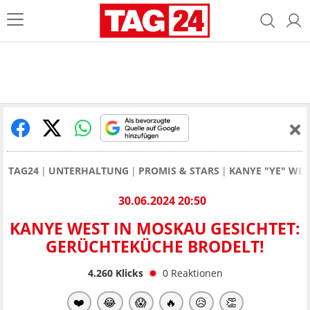
TAG24
UNTERHALTUNG
PROMIS & STARS
KANYE "YE" WES
30.06.2024 20:50
KANYE WEST IN MOSKAU GESICHTET:
GERÜCHTEKÜCHE BRODELT!
4.260
Klicks
0
Reaktionen
❤️
😂
😱
🔥
😥
👏