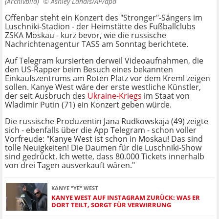
(Archivbild) ©
Ashley Landis/AP/dpa
Offenbar steht ein Konzert des "Stronger"-Sängers im
Luschniki-Stadion - der Heimstätte des Fußballclubs
ZSKA Moskau - kurz bevor, wie die russische
Nachrichtenagentur TASS am Sonntag berichtete.
Auf Telegram kursierten derweil Videoaufnahmen, die
den US-Rapper beim Besuch eines bekannten
Einkaufszentrums am Roten Platz vor dem Kreml zeigen
sollen. Kanye West wäre der erste westliche Künstler,
der seit Ausbruch des
Ukraine-Kriegs
im Staat von
Wladimir Putin (71) ein Konzert geben würde.
Die russische Produzentin Jana Rudkowskaja (49) zeigte
sich - ebenfalls über die App Telegram - schon voller
Vorfreude: "Kanye West ist schon in Moskau! Das sind
tolle Neuigkeiten! Die Daumen für die Luschniki-Show
sind gedrückt. Ich wette, dass 80.000 Tickets innerhalb
von drei Tagen ausverkauft wären."
KANYE "YE" WEST
KANYE WEST AUF INSTAGRAM ZURÜCK: WAS ER
DORT TEILT, SORGT FÜR VERWIRRUNG