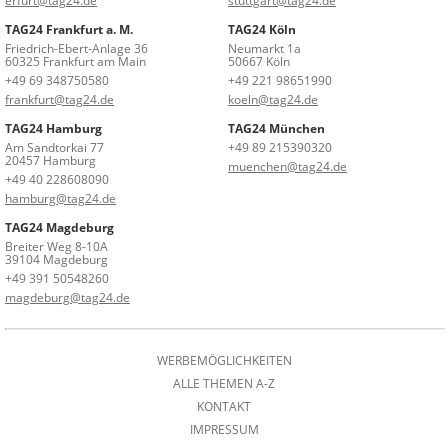
erfurt@tag24.de
stuttgart@tag24.de
TAG24 Frankfurt a. M.
TAG24 Köln
Friedrich-Ebert-Anlage 36
Neumarkt 1a
60325 Frankfurt am Main
50667 Köln
+49 69 348750580
+49 221 98651990
frankfurt@tag24.de
koeln@tag24.de
TAG24 Hamburg
TAG24 München
Am Sandtorkai 77
+49 89 215390320
20457 Hamburg
muenchen@tag24.de
+49 40 228608090
hamburg@tag24.de
TAG24 Magdeburg
Breiter Weg 8-10A
39104 Magdeburg
+49 391 50548260
magdeburg@tag24.de
WERBEMÖGLICHKEITEN
ALLE THEMEN A-Z
KONTAKT
IMPRESSUM