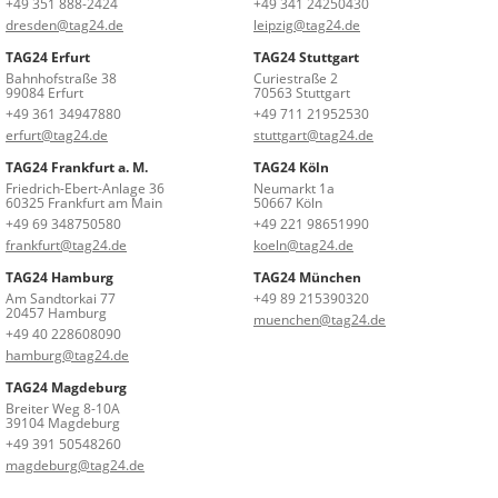
+49 351 888-2424
+49 341 24250430
dresden@tag24.de
leipzig@tag24.de
TAG24 Erfurt
TAG24 Stuttgart
Bahnhofstraße 38
Curiestraße 2
99084 Erfurt
70563 Stuttgart
+49 361 34947880
+49 711 21952530
erfurt@tag24.de
stuttgart@tag24.de
TAG24 Frankfurt a. M.
TAG24 Köln
Friedrich-Ebert-Anlage 36
Neumarkt 1a
60325 Frankfurt am Main
50667 Köln
+49 69 348750580
+49 221 98651990
frankfurt@tag24.de
koeln@tag24.de
TAG24 Hamburg
TAG24 München
Am Sandtorkai 77
+49 89 215390320
20457 Hamburg
muenchen@tag24.de
+49 40 228608090
hamburg@tag24.de
TAG24 Magdeburg
Breiter Weg 8-10A
39104 Magdeburg
+49 391 50548260
magdeburg@tag24.de