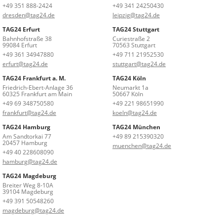
+49 351 888-2424
+49 341 24250430
dresden@tag24.de
leipzig@tag24.de
TAG24 Erfurt
TAG24 Stuttgart
Bahnhofstraße 38
Curiestraße 2
99084 Erfurt
70563 Stuttgart
+49 361 34947880
+49 711 21952530
erfurt@tag24.de
stuttgart@tag24.de
TAG24 Frankfurt a. M.
TAG24 Köln
Friedrich-Ebert-Anlage 36
Neumarkt 1a
60325 Frankfurt am Main
50667 Köln
+49 69 348750580
+49 221 98651990
frankfurt@tag24.de
koeln@tag24.de
TAG24 Hamburg
TAG24 München
Am Sandtorkai 77
+49 89 215390320
20457 Hamburg
muenchen@tag24.de
+49 40 228608090
hamburg@tag24.de
TAG24 Magdeburg
Breiter Weg 8-10A
39104 Magdeburg
+49 391 50548260
magdeburg@tag24.de