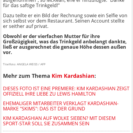
aufgenommen", so McKean, ehe er hinzufügte: "Danke
für das saftige Trinkgeld!"
Dazu teilte er ein Bild der Rechnung sowie ein Selfie von
sich selbst vor dem Restaurant. Seinen Account stellte
er seither auf privat.
Obwohl er der vierfachen Mutter für ihre
Großzügigkeit, was das Trinkgeld anbelangt dankte,
ließ er ausgerechnet die genaue Höhe dessen außen
vor.
Titelfoto: ANGELA WEISS / AFP
Mehr zum Thema
Kim Kardashian
:
DIESES FOTO IST EINE PREMIERE: KIM KARDASHIAN ZEIGT
OFFIZIELL IHRE LIEBE ZU LEWIS HAMILTON
EHEMALIGER MITARBEITER VERKLAGT KARDASHIAN-
MARKE "SKIMS": DAS IST DER GRUND
KIM KARDASHIAN AUF WOLKE SIEBEN? MIT DIESEM
SPORT-STAR SOLL SIE ZUSAMMEN SEIN