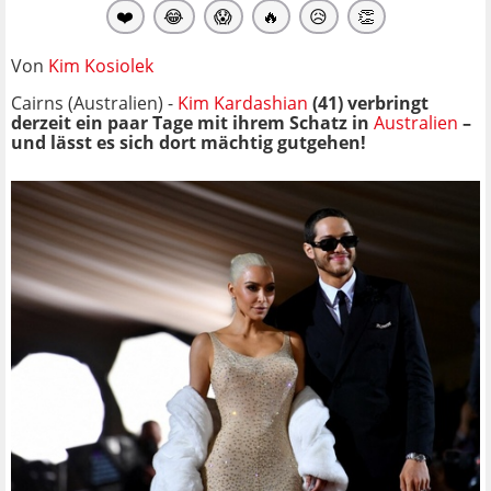
❤️
😂
😱
🔥
😥
👏
Von
Kim Kosiolek
Cairns (Australien) -
Kim Kardashian
(41) verbringt
derzeit ein paar Tage mit ihrem Schatz in
Australien
–
und lässt es sich dort mächtig gutgehen!