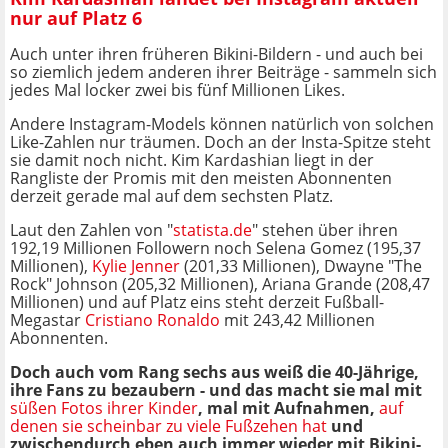
nur auf Platz 6
Auch unter ihren früheren Bikini-Bildern - und auch bei
so ziemlich jedem anderen ihrer Beiträge - sammeln sich
jedes Mal locker zwei bis fünf Millionen Likes.
Andere Instagram-Models können natürlich von solchen
Like-Zahlen nur träumen. Doch an der Insta-Spitze steht
sie damit noch nicht. Kim Kardashian liegt in der
Rangliste der Promis mit den meisten Abonnenten
derzeit gerade mal auf dem sechsten Platz.
Laut den Zahlen von "
statista.de
" stehen über ihren
192,19 Millionen Followern noch Selena Gomez (195,37
Millionen),
Kylie Jenner
(201,33 Millionen), Dwayne "The
Rock" Johnson (205,32 Millionen), Ariana Grande (208,47
Millionen) und auf Platz eins steht derzeit Fußball-
Megastar
Cristiano Ronaldo
mit 243,42 Millionen
Abonnenten.
Doch auch vom Rang sechs aus weiß die 40-Jährige,
ihre Fans zu bezaubern - und das macht sie mal mit
süßen Fotos ihrer Kinder
, mal mit Aufnahmen,
auf
denen sie scheinbar zu viele Fußzehen hat
und
zwischendurch eben auch immer wieder mit Bikini-