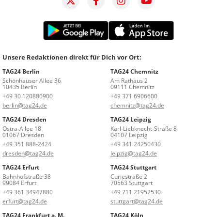
Unsere Redaktionen direkt für Dich vor Ort:
TAG24 Berlin
TAG24 Chemnitz
Schönhauser Allee 36
Am Rathaus 2
10435 Berlin
09111 Chemnitz
+49 30 120880900
+49 371 6906600
berlin@tag24.de
chemnitz@tag24.de
TAG24 Dresden
TAG24 Leipzig
Ostra-Allee 18
Karl-Liebknecht-Straße 8
01067 Dresden
04107 Leipzig
+49 351 888-2424
+49 341 24250430
dresden@tag24.de
leipzig@tag24.de
TAG24 Erfurt
TAG24 Stuttgart
Bahnhofstraße 38
Curiestraße 2
99084 Erfurt
70563 Stuttgart
+49 361 34947880
+49 711 21952530
erfurt@tag24.de
stuttgart@tag24.de
TAG24 Frankfurt a. M.
TAG24 Köln