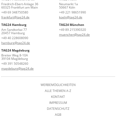
Friedrich-Ebert-Anlage 36
Neumarkt 1a
60325 Frankfurt am Main
50667 Köln
+49 69 348750580
+49 221 98651990
frankfurt@tag24.de
koeln@tag24.de
TAG24 Hamburg
TAG24 München
Am Sandtorkai 77
+49 89 215390320
20457 Hamburg
muenchen@tag24.de
+49 40 228608090
hamburg@tag24.de
TAG24 Magdeburg
Breiter Weg 8-10A
39104 Magdeburg
+49 391 50548260
magdeburg@tag24.de
WERBEMÖGLICHKEITEN
ALLE THEMEN A-Z
KONTAKT
IMPRESSUM
DATENSCHUTZ
AGB