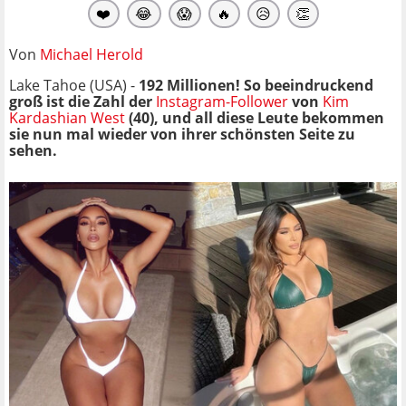
❤️
😂
😱
🔥
😥
👏
Von
Michael Herold
Lake Tahoe (USA) -
192 Millionen! So beeindruckend
groß ist die Zahl der
Instagram-Follower
von
Kim
Kardashian West
(40), und all diese Leute bekommen
sie nun mal wieder von ihrer schönsten Seite zu
sehen.