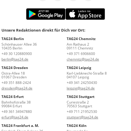
Unsere Redaktionen direkt für Dich vor Ort:
TAG24 Berlin
TAG24 Chemnitz
Schönhauser Allee 36
Am Rathaus 2
10435 Berlin
09111 Chemnitz
+49 30 120880900
+49 371 6906600
berlin@tag24.de
chemnitz@tag24.de
TAG24 Dresden
TAG24 Leipzig
Ostra-Allee 18
Karl-Liebknecht-Straße 8
01067 Dresden
04107 Leipzig
+49 351 888-2424
+49 341 24250430
dresden@tag24.de
leipzig@tag24.de
TAG24 Erfurt
TAG24 Stuttgart
Bahnhofstraße 38
Curiestraße 2
99084 Erfurt
70563 Stuttgart
+49 361 34947880
+49 711 21952530
erfurt@tag24.de
stuttgart@tag24.de
TAG24 Frankfurt a. M.
TAG24 Köln