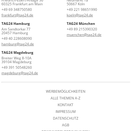
Friedrich-Ebert-Anlage 36
Neumarkt 1a
60325 Frankfurt am Main
50667 Köln
+49 69 348750580
+49 221 98651990
frankfurt@tag24.de
koeln@tag24.de
TAG24 Hamburg
TAG24 München
Am Sandtorkai 77
+49 89 215390320
20457 Hamburg
muenchen@tag24.de
+49 40 228608090
hamburg@tag24.de
TAG24 Magdeburg
Breiter Weg 8-10A
39104 Magdeburg
+49 391 50548260
magdeburg@tag24.de
WERBEMÖGLICHKEITEN
ALLE THEMEN A-Z
KONTAKT
IMPRESSUM
DATENSCHUTZ
AGB