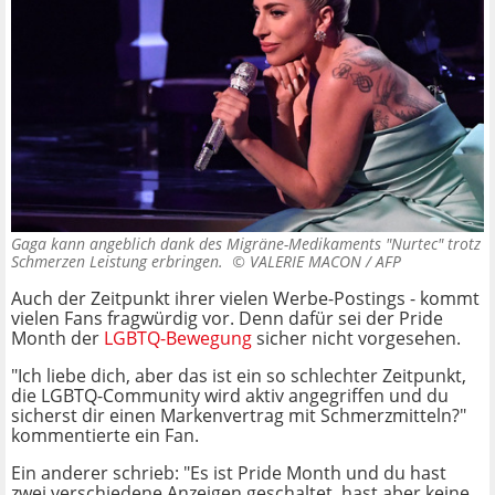
Gaga kann angeblich dank des Migräne-Medikaments "Nurtec" trotz
Schmerzen Leistung erbringen. ©
VALERIE MACON / AFP
Auch der Zeitpunkt ihrer vielen Werbe-Postings - kommt
vielen Fans fragwürdig vor. Denn dafür sei der Pride
Month der
LGBTQ-Bewegung
sicher nicht vorgesehen.
"Ich liebe dich, aber das ist ein so schlechter Zeitpunkt,
die LGBTQ-Community wird aktiv angegriffen und du
sicherst dir einen Markenvertrag mit Schmerzmitteln?"
kommentierte ein Fan.
Ein anderer schrieb: "Es ist Pride Month und du hast
zwei verschiedene Anzeigen geschaltet, hast aber keine