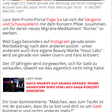
Lady Gaga (37) macht gerade viel Werbung auf ihrem Instagram-
Account und das passt ihren Fans mal so gar nicht. ©
VALERIE
MACON / AFP
Laut dem Promi-Portal
Page Six
tat sich die
Sängerin
und Schauspielerin
mit dem Konzern Pfizer zusammen,
um für deren neues Migräne-Medikament "Nurtec" zu
werben.
Weil Gaga besonders auf
Instagram
gerade einen
Werbebeitrag nach dem anderen postet - unter
anderem auch ihre eigene Beauty-Marke "Haus Labs" -
wird sie gerade von vielen Usern und Fans kritisiert.
Der 37-Jährigen wird vorgeworfen, sich für Geld zu
verkaufen, obwohl sie dies eigentlich nicht nötig hätte.
LADY GAGA
NACH ANGRIFF AUF ARIANA GRANDE: PROMI-
GRABSCHER WIRD VOM LADY-GAGA-KONZERT
GEWORFEN
Ein User kommentierte: "Mädchen, was zum Teufel ist
mit dir passiert, dass du so bist und dich so um
Geld
kümmerst und nichts anderes mehr?"