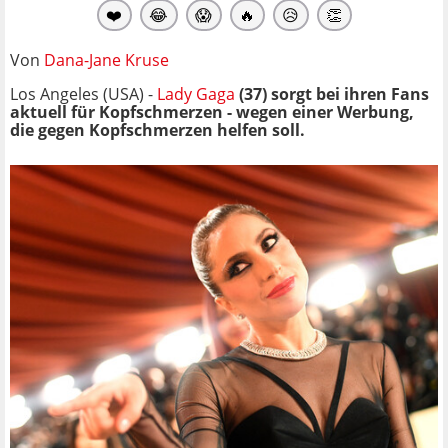
❤️
😂
😱
🔥
😥
👏
Von
Dana-Jane Kruse
Los Angeles (USA) -
Lady Gaga
(37) sorgt bei ihren Fans
aktuell für Kopfschmerzen - wegen einer Werbung,
die gegen Kopfschmerzen helfen soll.