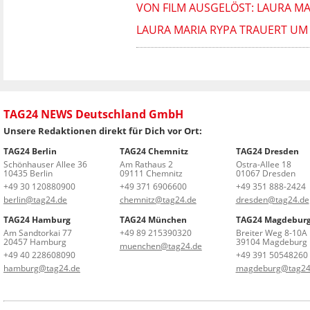
VON FILM AUSGELÖST: LAURA M
LAURA MARIA RYPA TRAUERT UM
TAG24 NEWS Deutschland GmbH
Unsere Redaktionen direkt für Dich vor Ort:
TAG24 Berlin
TAG24 Chemnitz
TAG24 Dresden
Schönhauser Allee 36
Am Rathaus 2
Ostra-Allee 18
10435 Berlin
09111 Chemnitz
01067 Dresden
+49 30 120880900
+49 371 6906600
+49 351 888-2424
berlin@tag24.de
chemnitz@tag24.de
dresden@tag24.de
TAG24 Hamburg
TAG24 München
TAG24 Magdebur
Am Sandtorkai 77
+49 89 215390320
Breiter Weg 8-10A
20457 Hamburg
39104 Magdeburg
muenchen@tag24.de
+49 40 228608090
+49 391 50548260
hamburg@tag24.de
magdeburg@tag24