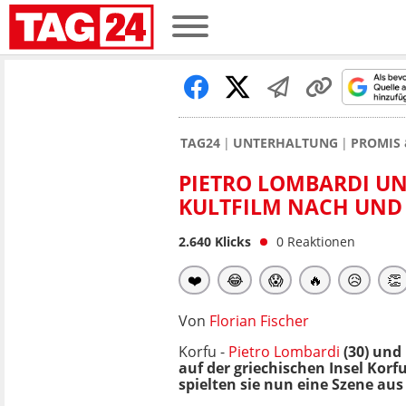
TAG24
UNTERHALTUNG
PROMIS 
PIETRO LOMBARDI UN
KULTFILM NACH UND 
2.640
Klicks
0
Reaktionen
❤️
😂
😱
🔥
😥
👏
Von
Florian Fischer
Korfu -
Pietro Lombardi
(30) und
auf der griechischen Insel Korf
spielten sie nun eine Szene aus