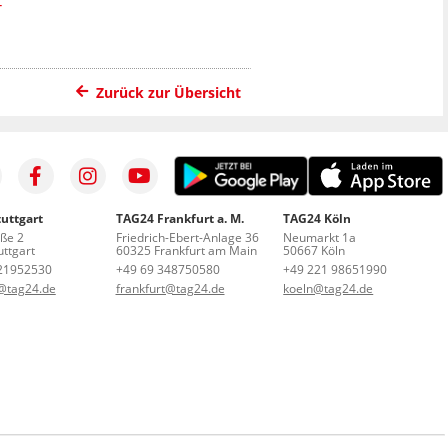
T
Zurück zur Übersicht
uttgart
TAG24 Frankfurt a. M.
TAG24 Köln
aße 2
Friedrich-Ebert-Anlage 36
Neumarkt 1a
ttgart
60325 Frankfurt am Main
50667 Köln
21952530
+49 69 348750580
+49 221 98651990
t@tag24.de
frankfurt@tag24.de
koeln@tag24.de