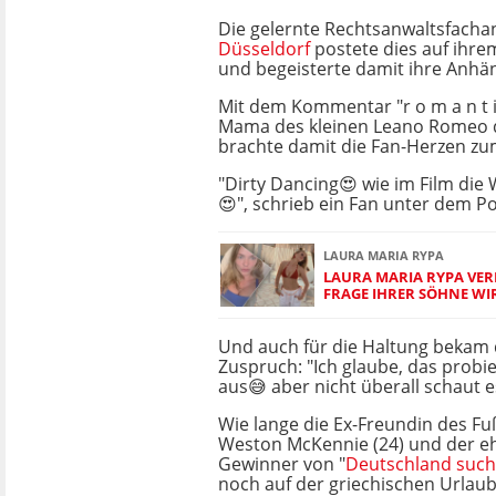
Die gelernte Rechtsanwaltsfachan
Düsseldorf
postete dies auf ihre
und begeisterte damit ihre Anhä
Mit dem Kommentar "r o m a n t i k
Mama des kleinen Leano Romeo 
brachte damit die Fan-Herzen z
"Dirty Dancing😍 wie im Film di
😍", schrieb ein Fan unter dem Po
LAURA MARIA RYPA
LAURA MARIA RYPA VERR
FRAGE IHRER SÖHNE WI
Und auch für die Haltung bekam 
Zuspruch: "Ich glaube, das probie
aus😅 aber nicht überall schaut e
Wie lange die Ex-Freundin des Fu
Weston McKennie (24) und der e
Gewinner von "
Deutschland such
noch auf der griechischen Urlaub