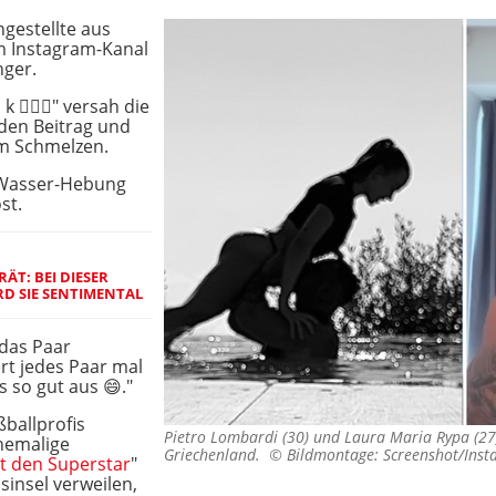
gestellte aus
m Instagram-Kanal
nger.
 ❤️‍🔥✨" versah die
den Beitrag und
um Schmelzen.
e Wasser-Hebung
st.
ÄT: BEI DIESER
RD SIE SENTIMENTAL
das Paar
rt jedes Paar mal
s so gut aus 😄."
ßballprofis
Pietro Lombardi (30) und Laura Maria Rypa (27)
hemalige
Griechenland. ©
Bildmontage: Screenshot/Ins
t den Superstar
"
sinsel verweilen,