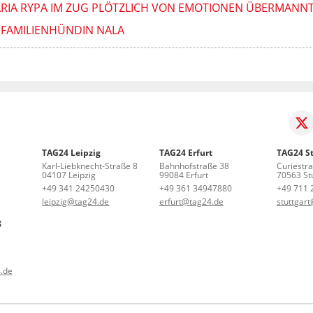
ARIA RYPA IM ZUG PLÖTZLICH VON EMOTIONEN ÜBERMANN
 FAMILIENHÜNDIN NALA
TAG24 Leipzig
TAG24 Erfurt
TAG24 St
Karl-Liebknecht-Straße 8
Bahnhofstraße 38
Curiestr
04107 Leipzig
99084 Erfurt
70563 Stu
+49 341 24250430
+49 361 34947880
+49 711 
leipzig@tag24.de
erfurt@tag24.de
stuttgar
g
.de