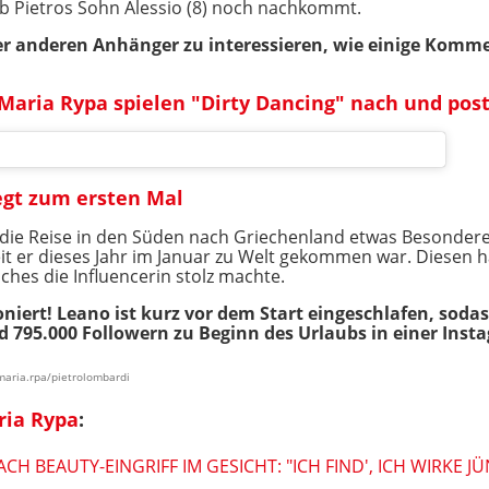
, ob Pietros Sohn Alessio (8) noch nachkommt.
er anderen Anhänger zu interessieren, wie einige Komme
Maria Rypa spielen "Dirty Dancing" nach und pos
egt zum ersten Mal
 die Reise in den Süden nach Griechenland etwas Besondere
eit er dieses Jahr im Januar zu Welt gekommen war. Diesen h
hes die Influencerin stolz machte.
niert! Leano ist kurz vor dem Start eingeschlafen, sodass
d 795.000 Followern zu Beginn des Urlaubs in einer Inst
maria.rpa/pietrolombardi
ria Rypa
:
CH BEAUTY-EINGRIFF IM GESICHT: "ICH FIND', ICH WIRKE J