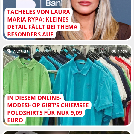
TACHELES VON LAURA
MARIA RYPA: KLEINES
DETAIL FÄLLT BEI THEMA
BESONDERS AUF
ANZEIGE
5.079
IN DIESEM ONLINE-
MODESHOP GIBT'S CHIEMSEE
POLOSHIRTS FÜR NUR 9,09
EURO