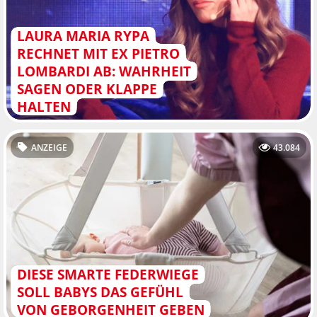
LAURA MARIA RYPA
RECHNET MIT EX PIETRO
LOMBARDI AB: WAHRHEIT
SAGEN ODER KLAPPE
HALTEN
ANZEIGE
43.084
DIESE SMARTE FEDERWIEGE
SOLL BABYS DAS GEFÜHL
VON GEBORGENHEIT GEBEN