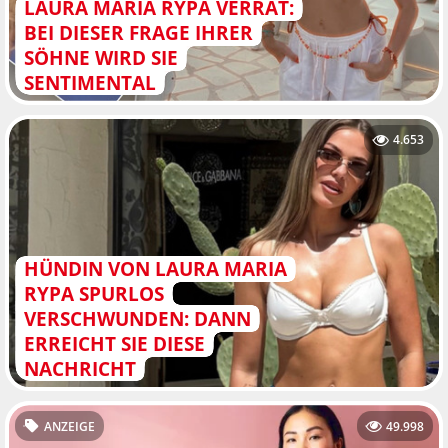
LAURA MARIA RYPA VERRÄT:
BEI DIESER FRAGE IHRER
SÖHNE WIRD SIE
SENTIMENTAL
4.653
HÜNDIN VON LAURA MARIA
RYPA SPURLOS
VERSCHWUNDEN: DANN
ERREICHT SIE DIESE
NACHRICHT
ANZEIGE
49.998