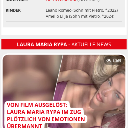
KINDER
Leano Romeo (Sohn mit Pietro, *2022)
Amelio Elija (Sohn mit Pietro, *2024)
LAURA MARIA RYPA
- AKTUELLE NEWS
1.365
VON FILM AUSGELÖST:
LAURA MARIA RYPA IM ZUG
PLÖTZLICH VON EMOTIONEN
ÜBERMANNT