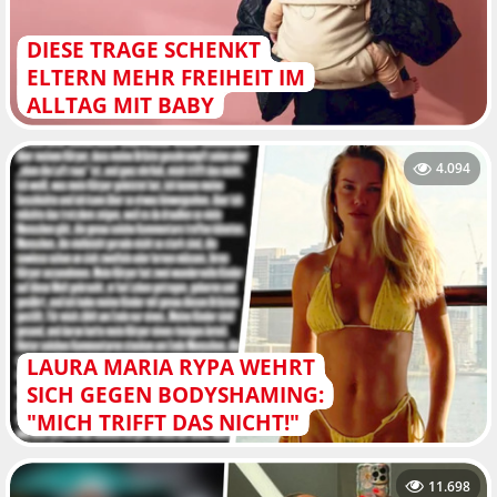
DIESE TRAGE SCHENKT
ELTERN MEHR FREIHEIT IM
ALLTAG MIT BABY
4.094
LAURA MARIA RYPA WEHRT
SICH GEGEN BODYSHAMING:
"MICH TRIFFT DAS NICHT!"
11.698