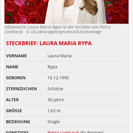
Influencerin Laura Maria Rypa ist die Verlobte von Pietro
Lombardi. ©
xD.xAnoraganingrumx/xFuturexImage
STECKBRIEF: LAURA MARIA RYPA
VORNAME
Laura Maria
NAME
Rypa
GEBOREN
15.12.1995
STERNZEICHEN
Schütze
ALTER
30 Jahre
GRÖSSE
1,63 m
BEZIEHUNG
Single
SONSTIGES
Pietro Lombardi
(Ex Partner)