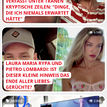
VERFASST UNTER TRÄNEN
KRYPTISCHE ZEILEN: "DINGE,
DIE ICH NIEMALS ERWARTET
HÄTTE"
6.599
LAURA MARIA RYPA UND
PIETRO LOMBARDI: IST
DIESER KLEINE HINWEIS DAS
ENDE ALLER LIEBES-
GERÜCHTE?
ANZEIGE
2.940