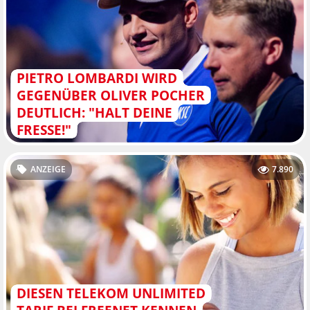
PIETRO LOMBARDI WIRD
GEGENÜBER OLIVER POCHER
DEUTLICH: "HALT DEINE
FRESSE!"
ANZEIGE
7.890
DIESEN TELEKOM UNLIMITED