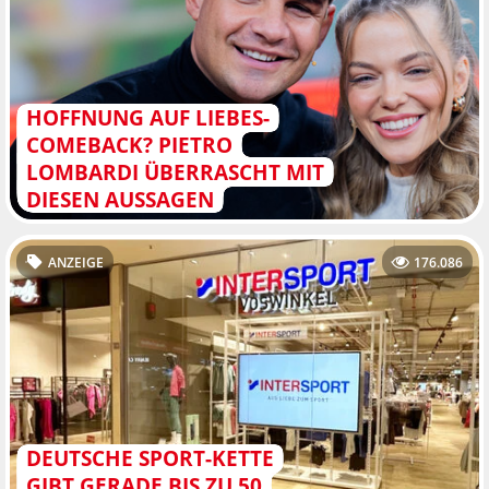
HOFFNUNG AUF LIEBES-
COMEBACK? PIETRO
LOMBARDI ÜBERRASCHT MIT
DIESEN AUSSAGEN
ANZEIGE
176.086
DEUTSCHE SPORT-KETTE
GIBT GERADE BIS ZU 50