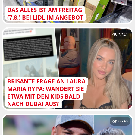
DAS ALLES IST AM FREITAG
(7.8.) BEI LIDL IM ANGEBOT
3.341
BRISANTE FRAGE AN LAURA
MARIA RYPA: WANDERT SIE
ETWA MIT DEN KIDS BALD
NACH DUBAI AUS?
6.748