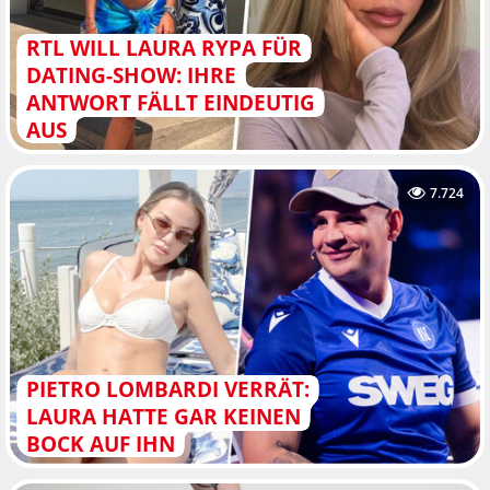
RTL WILL LAURA RYPA FÜR
DATING-SHOW: IHRE
ANTWORT FÄLLT EINDEUTIG
AUS
7.724
PIETRO LOMBARDI VERRÄT:
LAURA HATTE GAR KEINEN
BOCK AUF IHN