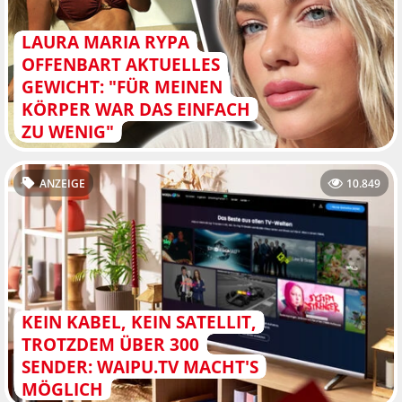
LAURA MARIA RYPA
OFFENBART AKTUELLES
GEWICHT: "FÜR MEINEN
KÖRPER WAR DAS EINFACH
ZU WENIG"
ANZEIGE
10.849
KEIN KABEL, KEIN SATELLIT,
TROTZDEM ÜBER 300
SENDER: WAIPU.TV MACHT'S
MÖGLICH