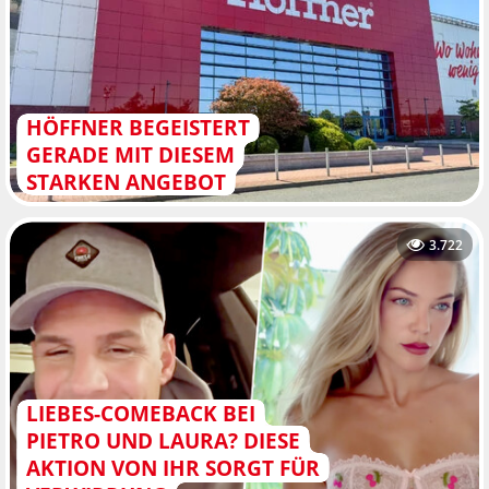
HÖFFNER BEGEISTERT
GERADE MIT DIESEM
STARKEN ANGEBOT
3.722
LIEBES-COMEBACK BEI
PIETRO UND LAURA? DIESE
AKTION VON IHR SORGT FÜR