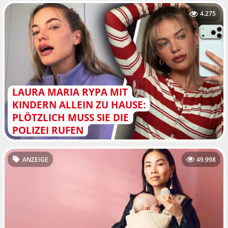
4.275
LAURA MARIA RYPA MIT
KINDERN ALLEIN ZU HAUSE:
PLÖTZLICH MUSS SIE DIE
POLIZEI RUFEN
ANZEIGE
49.998