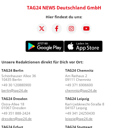
TAG24 NEWS Deutschland GmbH
Hier findest du uns:
Unsere Redaktionen direkt für Dich vor Ort:
TAG24 Berlin
TAG24 Chemnitz
Schönhauser Allee 36
Am Rathaus 2
10435 Berlin
09111 Chemnitz
+49 30 120880900
+49 371 6906600
berlin@tag24.de
chemnitz@tag24.de
TAG24 Dresden
TAG24 Leipzig
Ostra-Allee 18
Karl-Liebknecht-Straße 8
01067 Dresden
04107 Leipzig
+49 351 888-2424
+49 341 24250430
dresden@tag24.de
leipzig@tag24.de
TAG24 Erfurt
TAG24 Stuttgart