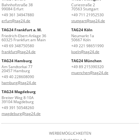
Bahnhofstraße 38
Curiestraße 2
99084 Erfurt
70563 Stuttgart
+49 361 34947880
+49 711 21952530
erfurt@tag24.de
stuttgart@tag24.de
TAG24 Frankfurt a. M.
TAG24 Köln
Friedrich-Ebert-Anlage 36
Neumarkt 1a
60325 Frankfurt am Main
50667 Köln
+49 69 348750580
+49 221 98651990
frankfurt@tag24.de
koeln@tag24.de
TAG24 Hamburg
TAG24 München
Am Sandtorkai 77
+49 89 215390320
20457 Hamburg
muenchen@tag24.de
+49 40 228608090
hamburg@tag24.de
TAG24 Magdeburg
Breiter Weg 8-10A
39104 Magdeburg
+49 391 50548260
magdeburg@tag24.de
WERBEMÖGLICHKEITEN