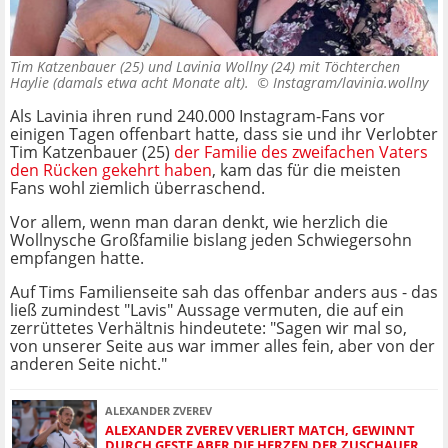
Tim Katzenbauer (25) und Lavinia Wollny (24) mit Töchterchen
Haylie (damals etwa acht Monate alt). ©
Instagram/lavinia.wollny
Als Lavinia ihren rund 240.000 Instagram-Fans vor
einigen Tagen offenbart hatte, dass sie und ihr Verlobter
Tim Katzenbauer (25)
der Familie des zweifachen Vaters
den Rücken gekehrt haben
, kam das für die meisten
Fans wohl ziemlich überraschend.
Vor allem, wenn man daran denkt, wie herzlich die
Wollnysche Großfamilie bislang jeden Schwiegersohn
empfangen hatte.
Auf Tims Familienseite sah das offenbar anders aus - das
ließ zumindest "Lavis" Aussage vermuten, die auf ein
zerrüttetes Verhältnis hindeutete: "Sagen wir mal so,
von unserer Seite aus war immer alles fein, aber von der
anderen Seite nicht."
ALEXANDER ZVEREV
ALEXANDER ZVEREV VERLIERT MATCH, GEWINNT
DURCH GESTE ABER DIE HERZEN DER ZUSCHAUER