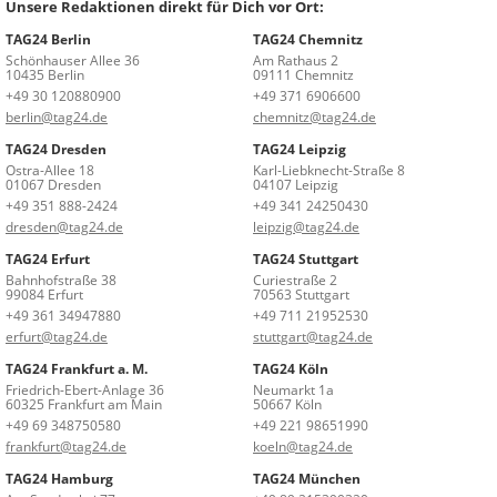
Unsere Redaktionen direkt für Dich vor Ort:
TAG24 Berlin
TAG24 Chemnitz
Schönhauser Allee 36
Am Rathaus 2
10435 Berlin
09111 Chemnitz
+49 30 120880900
+49 371 6906600
berlin@tag24.de
chemnitz@tag24.de
TAG24 Dresden
TAG24 Leipzig
Ostra-Allee 18
Karl-Liebknecht-Straße 8
01067 Dresden
04107 Leipzig
+49 351 888-2424
+49 341 24250430
dresden@tag24.de
leipzig@tag24.de
TAG24 Erfurt
TAG24 Stuttgart
Bahnhofstraße 38
Curiestraße 2
99084 Erfurt
70563 Stuttgart
+49 361 34947880
+49 711 21952530
erfurt@tag24.de
stuttgart@tag24.de
TAG24 Frankfurt a. M.
TAG24 Köln
Friedrich-Ebert-Anlage 36
Neumarkt 1a
60325 Frankfurt am Main
50667 Köln
+49 69 348750580
+49 221 98651990
frankfurt@tag24.de
koeln@tag24.de
TAG24 Hamburg
TAG24 München