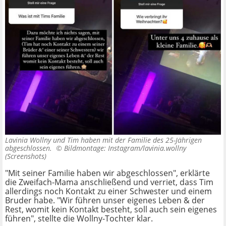
Lavinia Wollny und Tim haben mit der Familie des 25-Jährigen
abgeschlossen. ©
Bildmontage: Instagram/lavinia.wollny
(Screenshots)
"Mit seiner Familie haben wir abgeschlossen", erklärte
die Zweifach-Mama anschließend und verriet, dass Tim
allerdings noch Kontakt zu einer Schwester und einem
Bruder habe. "Wir führen unser eigenes Leben & der
Rest, womit kein Kontakt besteht, soll auch sein eigenes
führen", stellte die Wollny-Tochter klar.