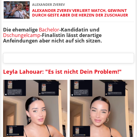
ALEXANDER ZVEREV
ALEXANDER ZVEREV VERLIERT MATCH, GEWINNT
DURCH GESTE ABER DIE HERZEN DER ZUSCHAUER
Die ehemalige
Bachelor
-Kandidatin und
Dschungelcamp
-Finalistin lässt derartige
Anfeindungen aber nicht auf sich sitzen.
Leyla Lahouar: "Es ist nicht Dein Problem!"