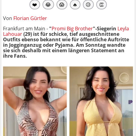
❤️
😂
😱
🔥
😥
👏
Von
Florian Gürtler
Frankfurt am Main -
"
Promi Big Brother
"-Siegerin
Leyla
Lahouar
(29) ist für schicke, tief ausgeschnittene
Outfits ebenso bekannt wie für öffentliche Auftritte
in Jogginganzug oder Pyjama. Am Sonntag wandte
sie sich deshalb mit einem längeren Statement an
ihre Fans.