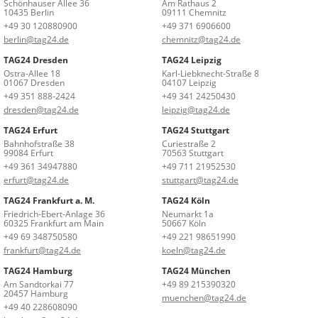
Schönhauser Allee 36
Am Rathaus 2
10435 Berlin
09111 Chemnitz
+49 30 120880900
+49 371 6906600
berlin@tag24.de
chemnitz@tag24.de
TAG24 Dresden
TAG24 Leipzig
Ostra-Allee 18
Karl-Liebknecht-Straße 8
01067 Dresden
04107 Leipzig
+49 351 888-2424
+49 341 24250430
dresden@tag24.de
leipzig@tag24.de
TAG24 Erfurt
TAG24 Stuttgart
Bahnhofstraße 38
Curiestraße 2
99084 Erfurt
70563 Stuttgart
+49 361 34947880
+49 711 21952530
erfurt@tag24.de
stuttgart@tag24.de
TAG24 Frankfurt a. M.
TAG24 Köln
Friedrich-Ebert-Anlage 36
Neumarkt 1a
60325 Frankfurt am Main
50667 Köln
+49 69 348750580
+49 221 98651990
frankfurt@tag24.de
koeln@tag24.de
TAG24 Hamburg
TAG24 München
Am Sandtorkai 77
+49 89 215390320
20457 Hamburg
muenchen@tag24.de
+49 40 228608090