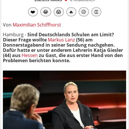
❤️
😂
😱
🔥
😥
👏
Von
Maximilian Schiffhorst
Hamburg -
Sind Deutschlands Schulen am Limit?
Dieser Frage wollte
Markus Lanz
(56) am
Donnerstagabend in seiner Sendung nachgehen.
Dafür hatte er unter anderem Lehrerin Katja Giesler
(44)
aus
Hessen
zu Gast, die aus erster Hand von den
Problemen berichten konnte.