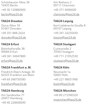
Schönhauser Allee 36
Am Rathaus 2
10435 Berlin
09111 Chemnitz
+49 30 120880900
+49 371 6906600
berlin@tag24.de
chemnitz@tag24.de
TAG24 Dresden
TAG24 Leipzig
Ostra-Allee 18
Karl-Liebknecht-Straße 8
01067 Dresden
04107 Leipzig
+49 351 888-2424
+49 341 24250430
dresden@tag24.de
leipzig@tag24.de
TAG24 Erfurt
TAG24 Stuttgart
Bahnhofstraße 38
Curiestraße 2
99084 Erfurt
70563 Stuttgart
+49 361 34947880
+49 711 21952530
erfurt@tag24.de
stuttgart@tag24.de
TAG24 Frankfurt a. M.
TAG24 Köln
Friedrich-Ebert-Anlage 36
Neumarkt 1a
60325 Frankfurt am Main
50667 Köln
+49 69 348750580
+49 221 98651990
frankfurt@tag24.de
koeln@tag24.de
TAG24 Hamburg
TAG24 München
Am Sandtorkai 77
+49 89 215390320
20457 Hamburg
muenchen@tag24.de
+49 40 228608090