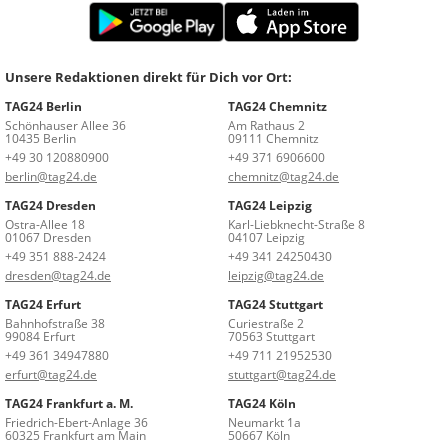
Unsere Redaktionen direkt für Dich vor Ort:
TAG24 Berlin
TAG24 Chemnitz
Schönhauser Allee 36
Am Rathaus 2
10435 Berlin
09111 Chemnitz
+49 30 120880900
+49 371 6906600
berlin@tag24.de
chemnitz@tag24.de
TAG24 Dresden
TAG24 Leipzig
Ostra-Allee 18
Karl-Liebknecht-Straße 8
01067 Dresden
04107 Leipzig
+49 351 888-2424
+49 341 24250430
dresden@tag24.de
leipzig@tag24.de
TAG24 Erfurt
TAG24 Stuttgart
Bahnhofstraße 38
Curiestraße 2
99084 Erfurt
70563 Stuttgart
+49 361 34947880
+49 711 21952530
erfurt@tag24.de
stuttgart@tag24.de
TAG24 Frankfurt a. M.
TAG24 Köln
Friedrich-Ebert-Anlage 36
Neumarkt 1a
60325 Frankfurt am Main
50667 Köln