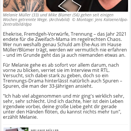
Melanie Müller (33) und Mike Blümer (56) gehen seit einigen
Wochen getrennte Wege. (Archivbild) ©
Montage: Jens Kalaene/dpa-
Zentralbild/dpa
Ehekrise, Fremdgeh-Vorwürfe, Trennung – das Jahr 2021
endete für die Zweifach-Mama im regelrechten Chaos.
Wer nun weshalb genau Schuld am Ehe-Aus im Hause
Müller/Blümer trägt, werden wir vermutlich nie erfahren
– und im Grunde geht das ja auch niemanden etwas an.
Für Melanie gehe es ab sofort vor allem darum, nach
vorne zu blicken, verriet sie im Interview mit RTL.
Versucht, sich dabei stark zu geben, doch so ein
Trennungs-Drama hinterlässt natürlich auch Spuren –
Spuren, die man der 33-Jährigen ansieht.
"Ich hab viel abgenommen und mir ging's wirklich sehr,
sehr, sehr schlecht. Und ich dachte, hier ist dein Leben
irgendwie vorbei, deine große Liebe geht dir gerade
unter den Händen flöten, du kannst nichts mehr tun",
erzählt Melanie.
MELANIE MÜLLER