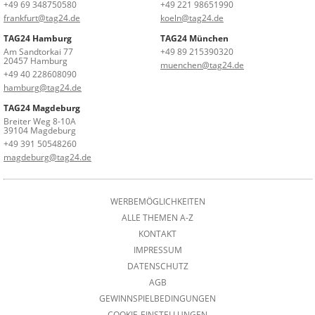
+49 69 348750580
+49 221 98651990
frankfurt@tag24.de
koeln@tag24.de
TAG24 Hamburg
TAG24 München
Am Sandtorkai 77
+49 89 215390320
20457 Hamburg
muenchen@tag24.de
+49 40 228608090
hamburg@tag24.de
TAG24 Magdeburg
Breiter Weg 8-10A
39104 Magdeburg
+49 391 50548260
magdeburg@tag24.de
WERBEMÖGLICHKEITEN
ALLE THEMEN A-Z
KONTAKT
IMPRESSUM
DATENSCHUTZ
AGB
GEWINNSPIELBEDINGUNGEN
COOKIE-EINSTELLUNGEN