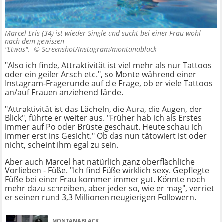
Marcel Eris (34) ist wieder Single und sucht bei einer Frau wohl
nach dem gewissen
"Etwas". ©
Screenshot/Instagram/montanablack
"Also ich finde, Attraktivität ist viel mehr als nur Tattoos
oder ein geiler Arsch etc.",
so Monte
während einer
Instagram-Fragerunde
auf die Frage,
ob er viele Tattoos
an/auf Frauen anziehend fände.
"Attraktivität ist das Lächeln, die Aura, die Augen, der
Blick", führte er weiter aus. "Früher hab ich als Erstes
immer auf Po oder Brüste geschaut. Heute schau ich
immer erst ins Gesicht." Ob das nun tätowiert ist oder
nicht, scheint ihm egal zu sein.
Aber auch Marcel hat natürlich ganz oberflächliche
Vorlieben - Füße.
"Ich find Füße wirklich sexy. Gepflegte
Füße bei einer Frau kommen immer gut. Könnte noch
mehr dazu schreiben, aber jeder so, wie er mag", verriet
er seinen rund 3,3 Millionen neugierigen Followern.
MONTANABLACK