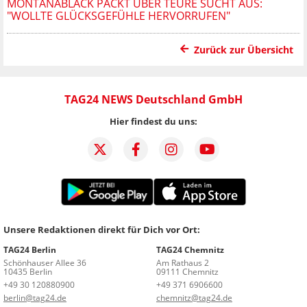
MONTANABLACK PACKT ÜBER TEURE SUCHT AUS:
"WOLLTE GLÜCKSGEFÜHLE HERVORRUFEN"
Zurück zur Übersicht
TAG24 NEWS Deutschland GmbH
Hier findest du uns:
Unsere Redaktionen direkt für Dich vor Ort:
TAG24 Berlin
TAG24 Chemnitz
Schönhauser Allee 36
Am Rathaus 2
10435 Berlin
09111 Chemnitz
+49 30 120880900
+49 371 6906600
berlin@tag24.de
chemnitz@tag24.de