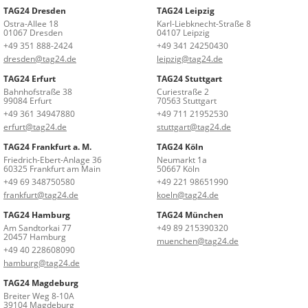
TAG24 Dresden
TAG24 Leipzig
Ostra-Allee 18
Karl-Liebknecht-Straße 8
01067 Dresden
04107 Leipzig
+49 351 888-2424
+49 341 24250430
dresden@tag24.de
leipzig@tag24.de
TAG24 Erfurt
TAG24 Stuttgart
Bahnhofstraße 38
Curiestraße 2
99084 Erfurt
70563 Stuttgart
+49 361 34947880
+49 711 21952530
erfurt@tag24.de
stuttgart@tag24.de
TAG24 Frankfurt a. M.
TAG24 Köln
Friedrich-Ebert-Anlage 36
Neumarkt 1a
60325 Frankfurt am Main
50667 Köln
+49 69 348750580
+49 221 98651990
frankfurt@tag24.de
koeln@tag24.de
TAG24 Hamburg
TAG24 München
Am Sandtorkai 77
+49 89 215390320
20457 Hamburg
muenchen@tag24.de
+49 40 228608090
hamburg@tag24.de
TAG24 Magdeburg
Breiter Weg 8-10A
39104 Magdeburg