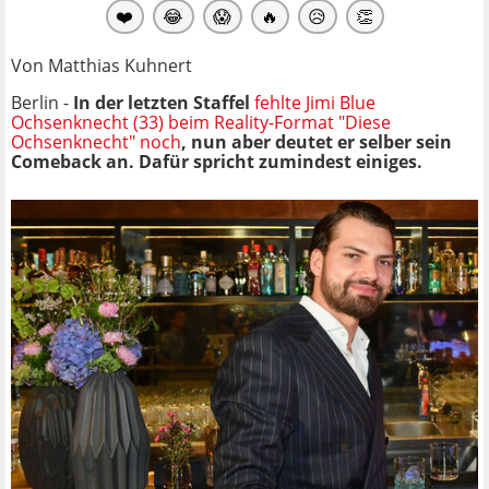
❤️
😂
😱
🔥
😥
👏
Von Matthias Kuhnert
Berlin -
In der letzten Staffel
fehlte Jimi Blue
Ochsenknecht (33) beim Reality-Format "Diese
Ochsenknecht" noch
, nun aber deutet er selber sein
Comeback an. Dafür spricht zumindest einiges.