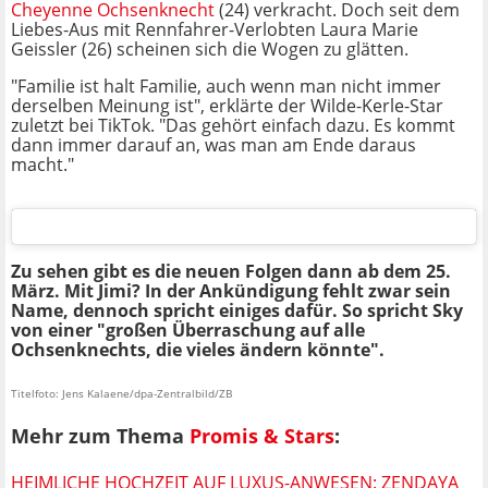
Cheyenne Ochsenknecht
(24) verkracht. Doch seit dem
Liebes-Aus mit Rennfahrer-Verlobten Laura Marie
Geissler (26) scheinen sich die Wogen zu glätten.
"Familie ist halt Familie, auch wenn man nicht immer
derselben Meinung ist", erklärte der Wilde-Kerle-Star
zuletzt bei TikTok. "Das gehört einfach dazu. Es kommt
dann immer darauf an, was man am Ende daraus
macht."
Zu sehen gibt es die neuen Folgen dann ab dem 25.
März. Mit Jimi? In der Ankündigung fehlt zwar sein
Name, dennoch spricht einiges dafür. So spricht Sky
von einer "großen Überraschung auf alle
Ochsenknechts, die vieles ändern könnte".
Titelfoto: Jens Kalaene/dpa-Zentralbild/ZB
Mehr zum Thema
Promis & Stars
:
HEIMLICHE HOCHZEIT AUF LUXUS-ANWESEN: ZENDAYA