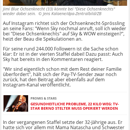
Jimi Blue Ochsenknecht (33) könnte bei "Diese Ochsenknechts"
wieder dabei sein. ©
Jens Kalaene/dpa-Zentralbild/ZB
Auf Instagram richtet sich der Ochsenknecht-Sprössling
an seine Fans: "Wenn Sky nochmal anruft, soll ich wieder
bei "Diese Ochsenknechts" auf Sky & WOW einsteigen?",
heizt der Beau die Spekulationen an.
Für seine rund 244.000 Followern ist die Sache schon
klar: Er ist in der vierten Staffel dabei! Dazu passt: Auch
Sky hat bereits in den Kommentaren reagiert.
"Wir sind eigentlich schon mit dem Rest deiner Familie
überfordert", hält sich der Pay-TV-Sender zwar noch
zurück, hat den Beitrag aber ebenfalls auf dem
Instagram-Kanal veröffentlicht.
PROMIS & STARS
GESUNDHEITLICHE PROBLEME, 22 KILO WEG: TV-
STAR BERND STELTER MUSS OPERIERT WERDEN
In der vergangenen Staffel setzte der 32-Jährige aus. Er
hatte sich vor allem mit Mama Natascha und Schwester