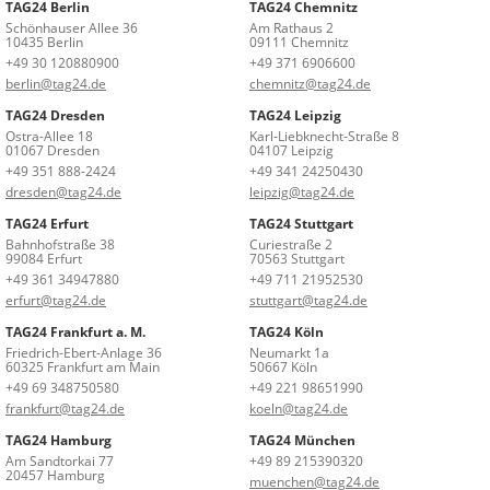
TAG24 Berlin
TAG24 Chemnitz
Schönhauser Allee 36
Am Rathaus 2
10435 Berlin
09111 Chemnitz
+49 30 120880900
+49 371 6906600
berlin@tag24.de
chemnitz@tag24.de
TAG24 Dresden
TAG24 Leipzig
Ostra-Allee 18
Karl-Liebknecht-Straße 8
01067 Dresden
04107 Leipzig
+49 351 888-2424
+49 341 24250430
dresden@tag24.de
leipzig@tag24.de
TAG24 Erfurt
TAG24 Stuttgart
Bahnhofstraße 38
Curiestraße 2
99084 Erfurt
70563 Stuttgart
+49 361 34947880
+49 711 21952530
erfurt@tag24.de
stuttgart@tag24.de
TAG24 Frankfurt a. M.
TAG24 Köln
Friedrich-Ebert-Anlage 36
Neumarkt 1a
60325 Frankfurt am Main
50667 Köln
+49 69 348750580
+49 221 98651990
frankfurt@tag24.de
koeln@tag24.de
TAG24 Hamburg
TAG24 München
Am Sandtorkai 77
+49 89 215390320
20457 Hamburg
muenchen@tag24.de