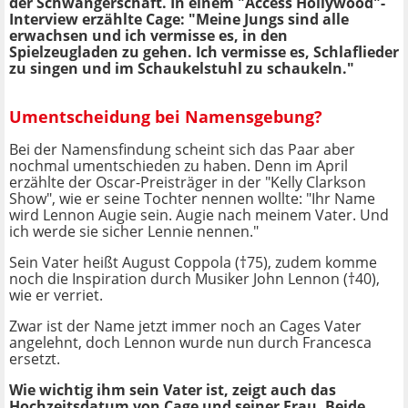
der Schwangerschaft. In einem "Access Hollywood"-
Interview erzählte Cage: "Meine Jungs sind alle
erwachsen und ich vermisse es, in den
Spielzeugladen zu gehen. Ich vermisse es, Schlaflieder
zu singen und im Schaukelstuhl zu schaukeln."
Umentscheidung bei Namensgebung?
Bei der Namensfindung scheint sich das Paar aber
nochmal umentschieden zu haben. Denn im April
erzählte der Oscar-Preisträger in der "Kelly Clarkson
Show", wie er seine Tochter nennen wollte: "Ihr Name
wird Lennon Augie sein. Augie nach meinem Vater. Und
ich werde sie sicher Lennie nennen."
Sein Vater heißt August Coppola (†75), zudem komme
noch die Inspiration durch Musiker John Lennon (†40),
wie er verriet.
Zwar ist der Name jetzt immer noch an Cages Vater
angelehnt, doch Lennon wurde nun durch Francesca
ersetzt.
Wie wichtig ihm sein Vater ist, zeigt auch das
Hochzeitsdatum von Cage und seiner Frau. Beide