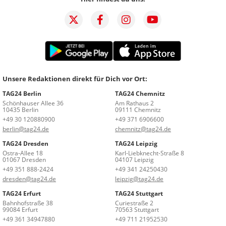
Unsere Redaktionen direkt für Dich vor Ort:
TAG24 Berlin
TAG24 Chemnitz
Schönhauser Allee 36
Am Rathaus 2
10435 Berlin
09111 Chemnitz
+49 30 120880900
+49 371 6906600
berlin@tag24.de
chemnitz@tag24.de
TAG24 Dresden
TAG24 Leipzig
Ostra-Allee 18
Karl-Liebknecht-Straße 8
01067 Dresden
04107 Leipzig
+49 351 888-2424
+49 341 24250430
dresden@tag24.de
leipzig@tag24.de
TAG24 Erfurt
TAG24 Stuttgart
Bahnhofstraße 38
Curiestraße 2
99084 Erfurt
70563 Stuttgart
+49 361 34947880
+49 711 21952530