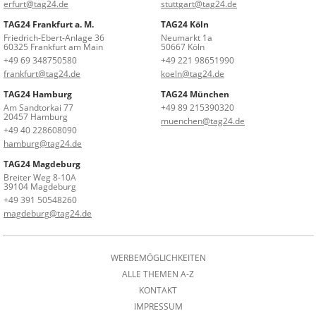
erfurt@tag24.de
stuttgart@tag24.de
TAG24 Frankfurt a. M.
TAG24 Köln
Friedrich-Ebert-Anlage 36
Neumarkt 1a
60325 Frankfurt am Main
50667 Köln
+49 69 348750580
+49 221 98651990
frankfurt@tag24.de
koeln@tag24.de
TAG24 Hamburg
TAG24 München
Am Sandtorkai 77
+49 89 215390320
20457 Hamburg
muenchen@tag24.de
+49 40 228608090
hamburg@tag24.de
TAG24 Magdeburg
Breiter Weg 8-10A
39104 Magdeburg
+49 391 50548260
magdeburg@tag24.de
WERBEMÖGLICHKEITEN
ALLE THEMEN A-Z
KONTAKT
IMPRESSUM