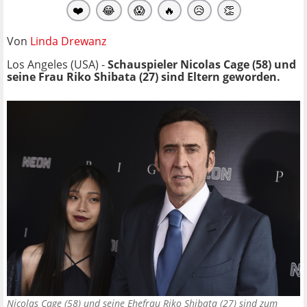
❤️
😂
😱
🔥
😥
👏
Von
Linda Drewanz
Los Angeles (USA) -
Schauspieler Nicolas Cage (58) und
seine Frau Riko Shibata (27) sind Eltern geworden.
Nicolas Cage (58) und seine Ehefrau Riko Shibata (27) sind zum