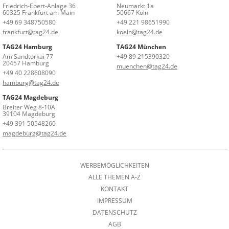
Friedrich-Ebert-Anlage 36
Neumarkt 1a
60325 Frankfurt am Main
50667 Köln
+49 69 348750580
+49 221 98651990
frankfurt@tag24.de
koeln@tag24.de
TAG24 Hamburg
TAG24 München
Am Sandtorkai 77
+49 89 215390320
20457 Hamburg
muenchen@tag24.de
+49 40 228608090
hamburg@tag24.de
TAG24 Magdeburg
Breiter Weg 8-10A
39104 Magdeburg
+49 391 50548260
magdeburg@tag24.de
WERBEMÖGLICHKEITEN
ALLE THEMEN A-Z
KONTAKT
IMPRESSUM
DATENSCHUTZ
AGB