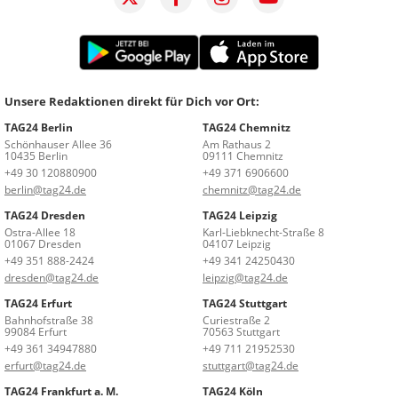
Unsere Redaktionen direkt für Dich vor Ort:
TAG24 Berlin
TAG24 Chemnitz
Schönhauser Allee 36
Am Rathaus 2
10435 Berlin
09111 Chemnitz
+49 30 120880900
+49 371 6906600
berlin@tag24.de
chemnitz@tag24.de
TAG24 Dresden
TAG24 Leipzig
Ostra-Allee 18
Karl-Liebknecht-Straße 8
01067 Dresden
04107 Leipzig
+49 351 888-2424
+49 341 24250430
dresden@tag24.de
leipzig@tag24.de
TAG24 Erfurt
TAG24 Stuttgart
Bahnhofstraße 38
Curiestraße 2
99084 Erfurt
70563 Stuttgart
+49 361 34947880
+49 711 21952530
erfurt@tag24.de
stuttgart@tag24.de
TAG24 Frankfurt a. M.
TAG24 Köln