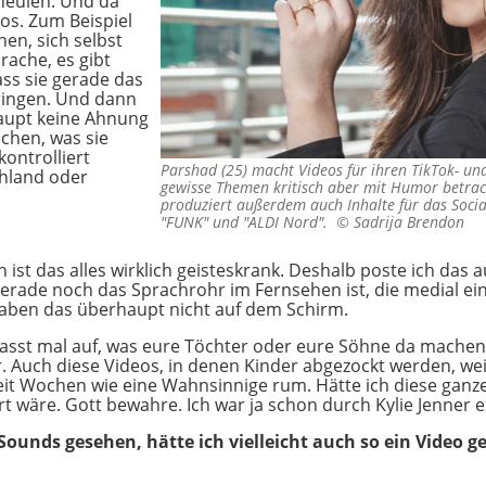
heulen. Und da
eos. Zum Beispiel
en, sich selbst
rache, es gibt
ss sie gerade das
ringen. Und dann
haupt keine Ahnung
achen, was sie
ontrolliert
Parshad (25) macht Videos für ihren TikTok- un
chland oder
gewisse Themen kritisch aber mit Humor betrach
produziert außerdem auch Inhalte für das Soc
"FUNK" und "ALDI Nord". ©
Sadrija Brendon
 ist das alles wirklich geisteskrank. Deshalb poste ich das 
gerade noch das Sprachrohr im Fernsehen ist, die medial einfa
haben das überhaupt nicht auf dem Schirm.
passt mal auf, was eure Töchter oder eure Söhne da machen!"
r. Auch diese Videos, in denen Kinder abgezockt werden, wei
seit Wochen wie eine Wahnsinnige rum. Hätte ich diese ganz
ert wäre. Gott bewahre. Ich war ja schon durch Kylie Jenner
ounds gesehen, hätte ich vielleicht auch so ein Video g