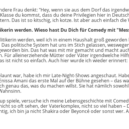
 andere Frau denkt: "Hey, wenn sie aus dem Dorf das irgendw
r Klasse du kommst, dass du deine Privilegien hier in Deut
ern. Das ist so kitschig, ich kotze. Ist aber auch einfach die
tikerin werden. Wieso hast Du Dich für Comedy mit "Me
olitikerin werden, weil ich in einem Haushalt groß geworden b
 Das politische System hat uns im Stich gelassen, weswege
geworden bin. Das hat was mit mir gemacht und macht auch
rn. Für alleinerziehende Mütter oder Väter irgendwelche Hilf
s ist nicht so einfach. Auch hier wurde ich wieder erinnert: 
launt war, habe ich mir Late-Night-Shows angeschaut. Habe
nissa Amani das erste Mal auf der Bühne gesehen – das war
lich genau das, was du machen willst. Sie hat nämlich sowo
 Wahnsinn.
p spiele, versuche ich meine Lebensgeschichte mit Comedy 
cht so oft sehen, der Vaterkomplex, nicht so viel haben – D
chtig, ich bin ja nicht Shakira oder Beyoncé oder sonst wer. A