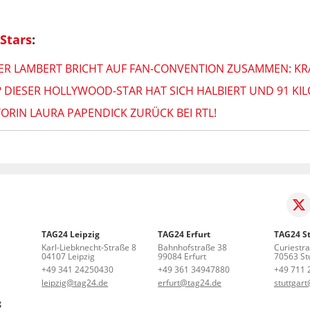
Stars
:
ER LAMBERT BRICHT AUF FAN-CONVENTION ZUSAMMEN: K
 DIESER HOLLYWOOD-STAR HAT SICH HALBIERT UND 91 KIL
RIN LAURA PAPENDICK ZURÜCK BEI RTL!
TAG24 Leipzig
TAG24 Erfurt
TAG24 St
Karl-Liebknecht-Straße 8
Bahnhofstraße 38
Curiestr
04107 Leipzig
99084 Erfurt
70563 Stu
+49 341 24250430
+49 361 34947880
+49 711 
leipzig@tag24.de
erfurt@tag24.de
stuttgar
g