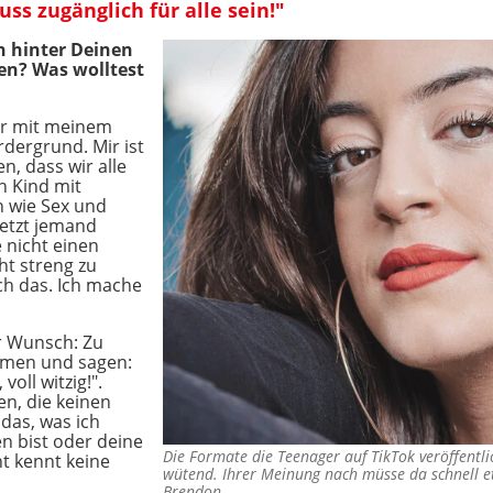
s zugänglich für alle sein!"
n hinter Deinen
n? Was wolltest
ger mit meinem
dergrund. Mir ist
n, dass wir alle
n Kind mit
 wie Sex und
jetzt jemand
e nicht einen
ht streng zu
ich das. Ich mache
r Wunsch: Zu
mmen und sagen:
voll witzig!".
n, die keinen
das, was ich
en bist oder deine
Die Formate die Teenager auf TikTok veröffentl
t kennt keine
wütend. Ihrer Meinung nach müsse da schnell 
Brendon