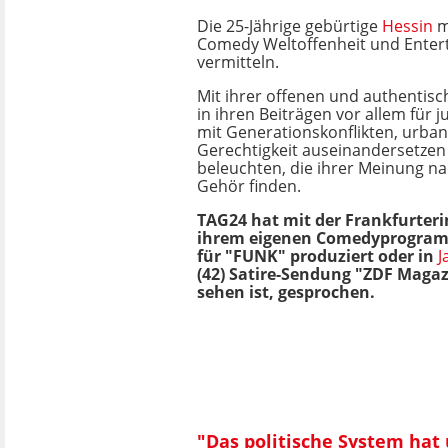
Die 25-Jährige gebürtige
Hessin
m
Comedy Weltoffenheit und Enter
vermitteln.
Mit ihrer offenen und authentisc
in ihren Beiträgen vor allem für
mit Generationskonflikten, urb
Gerechtigkeit auseinandersetze
beleuchten, die ihrer Meinung n
Gehör finden.
TAG24 hat mit der Frankfurteri
ihrem eigenen Comedyprogra
für "FUNK" produziert oder in
J
(42) Satire-Sendung "ZDF Magaz
sehen ist, gesprochen.
"Das politische System hat 