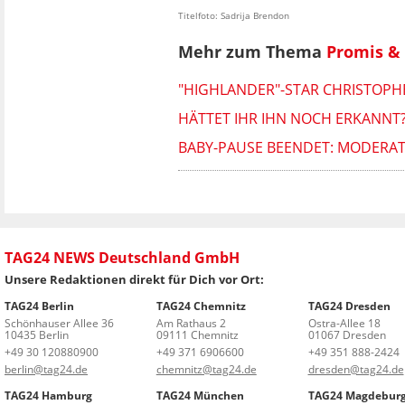
Titelfoto: Sadrija Brendon
Mehr zum Thema
Promis & 
"HIGHLANDER"-STAR CHRISTOPH
HÄTTET IHR IHN NOCH ERKANNT?
BABY-PAUSE BEENDET: MODERATO
TAG24 NEWS Deutschland GmbH
Unsere Redaktionen direkt für Dich vor Ort:
TAG24 Berlin
TAG24 Chemnitz
TAG24 Dresden
Schönhauser Allee 36
Am Rathaus 2
Ostra-Allee 18
10435 Berlin
09111 Chemnitz
01067 Dresden
+49 30 120880900
+49 371 6906600
+49 351 888-2424
berlin@tag24.de
chemnitz@tag24.de
dresden@tag24.de
TAG24 Hamburg
TAG24 München
TAG24 Magdebur