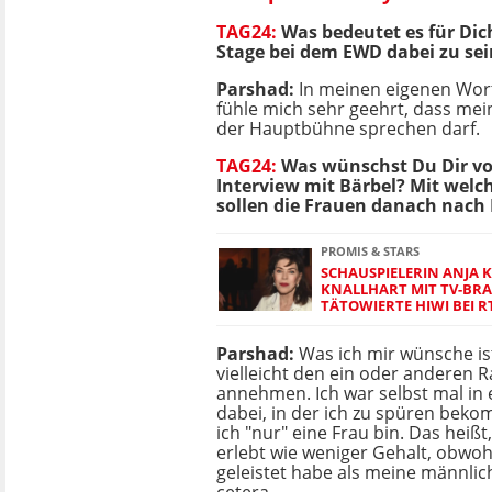
TAG24:
Was bedeutet es für Dic
Stage bei dem EWD dabei zu sei
Parshad:
In meinen eigenen Wort
fühle mich sehr geehrt, dass mei
der Hauptbühne sprechen darf.
TAG24:
Was wünschst Du Dir v
Interview mit Bärbel? Mit wel
sollen die Frauen danach nach
PROMIS & STARS
SCHAUSPIELERIN ANJA 
KNALLHART MIT TV-BRA
TÄTOWIERTE HIWI BEI RT
Parshad:
Was ich mir wünsche ist
vielleicht den ein oder anderen 
annehmen. Ich war selbst mal in
dabei, in der ich zu spüren bek
ich "nur" eine Frau bin. Das heiß
erlebt wie weniger Gehalt, obwoh
geleistet habe als meine männlic