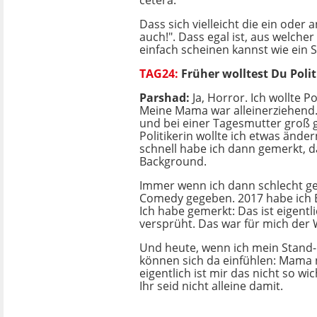
cetera.
Dass sich vielleicht die ein oder
auch!". Dass egal ist, aus welche
einfach scheinen kannst wie ein St
TAG24:
Früher wolltest Du Poli
Parshad:
Ja, Horror. Ich wollte P
Meine Mama war alleinerziehend.
und bei einer Tagesmutter groß 
Politikerin wollte ich etwas ände
schnell habe ich dann gemerkt, da
Background.
Immer wenn ich dann schlecht ge
Comedy gegeben. 2017 habe ich E
Ich habe gemerkt: Das ist eigent
versprüht. Das war für mich der
Und heute, wenn ich mein Stand-u
können sich da einfühlen: Mama ni
eigentlich ist mir das nicht so wi
Ihr seid nicht alleine damit.