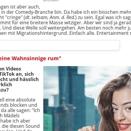
gen ist aber auch,
 in der Comedy-Branche bin. Da habe ich ein bisschen mehr A
t "cringe" (
dt. seltsam, Anm. d. Red.
) zu sein. Egal was ich 
mt für eine breitere Masse witziger. Aber wir sind ja gera
e. Und diese Welle soll weitergehen. Am besten noch mehr j
en mit Migrationshintergrund. Einfach alle. Entertainment m
 eine Wahnsinnige rum"
en Videos
TikTok an, sich
echt und hässlich
rklich
azu?
ell eine absolute
ounds blocken und
da alle sagen: "Ich
ch Mädels
 habe ich aber
 die diesen Sound