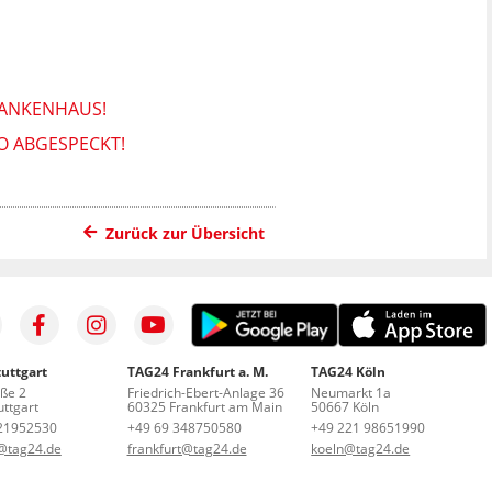
RANKENHAUS!
O ABGESPECKT!
Zurück zur Übersicht
uttgart
TAG24 Frankfurt a. M.
TAG24 Köln
aße 2
Friedrich-Ebert-Anlage 36
Neumarkt 1a
ttgart
60325 Frankfurt am Main
50667 Köln
21952530
+49 69 348750580
+49 221 98651990
t@tag24.de
frankfurt@tag24.de
koeln@tag24.de