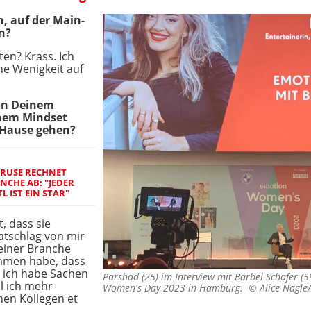
h, auf der Main-
n?
en? Krass. Ich
ne Wenigkeit auf
on Deinem
chem Mindset
 Hause gehen?
KRUSE RECHNET
NCHE AB: "JEDER
L IST EIN STAR"
, dass sie
Ratschlag von mir
 einer Branche
ommen habe, dass
t, ich habe Sachen
Parshad (25) im Interview mit Bärbel Schäfer 
l ich mehr
Women's Day 2023 in Hamburg. ©
Alice Nägle
hen Kollegen et