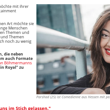
öchte mit ihrer
tainment
hen Art möchte sie
 junge Menschen
anen Themen und
n und Themen
ach noch zu wenig
n, die neben
mm auch Formate
an Böhmermanns
in Royal" zu
Parshad (25) ist Comedienne aus Hessen mit p
uns im Stich gelassen."