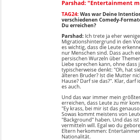
Parshad: "Entertainment mus
TAG24:
Was war Deine Intentio
verschiedenen Comedy-Formate
Du erreichen?
Parshad:
Ich trete ja eher weni
Migrationshintergrund in den Vor
es wichtig, dass die Leute erkenne
nur Menschen sind. Dass auch ei
persischen Wurzeln über Themen
Liebe sprechen kann, ohne dass 
typischerweise denkt: "Oh, hat si
älteren Bruder? Ist die Mutter nic
Hause? Darf sie das?". Klar, darf 
es auch.
Und das war immer mein größte
erreichen, dass Leute zu mir ko
"Ey krass, bei mir ist das genauso, 
Sowas kommt meistens von Leute
"Background" haben. Und das ist 
vermitteln will. Egal wo du gebor
Eltern herkommen: Entertainmen
Nationalität.