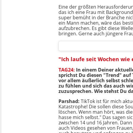
Eine der größten Herausforderun
das ich eine Frau mit Background
super bemüht in der Branche nich
ein Mann machen, wäre das bestim
aufzubrechen. Es gibt diese Well
bringen. Gerne auch jüngere Frau
"Ich laufe seit Wochen wie
TAG24:
In einem Deiner aktuell
sprichst Du diesen "Trend" auf 
vor allem äußerlich selbst schl
zu fühlen und sich das auch wi
zuzusprechen.
Wie stehst Du d
Parshad:
TikTok ist für mich aktu
Katastrophe! Die sollen diese S
löschen. Wenn man hört, was die 
hasse mich selbst." Das sagen si
zwischen 14 und 16 Jahren. Dann
auch Videos gesehen von Frauen,