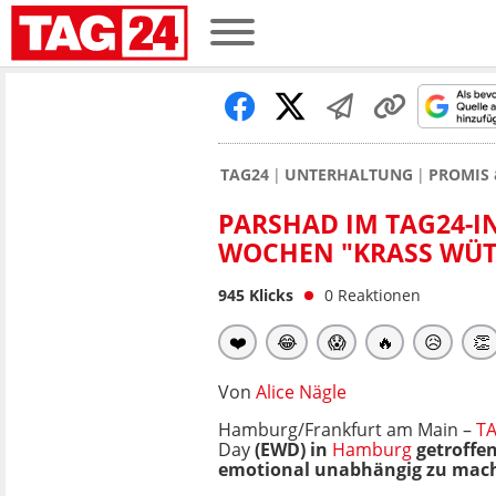
TAG24
UNTERHALTUNG
PROMIS 
PARSHAD IM TAG24-I
WOCHEN "KRASS WÜ
945
Klicks
0
Reaktionen
❤️
😂
😱
🔥
😥
👏
Von
Alice Nägle
Hamburg/Frankfurt am Main –
T
Day
(EWD) in
Hamburg
getroffen
emotional unabhängig zu mach