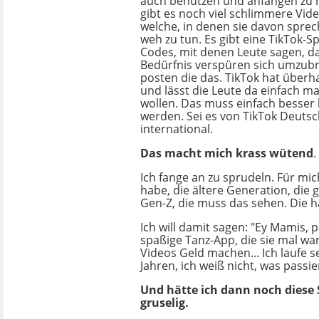
auch benutzen und anfangen zu 
gibt es noch viel schlimmere Vid
welche, in denen sie davon sprech
weh zu tun. Es gibt eine TikTok-Sp
Codes, mit denen Leute sagen, da
Bedürfnis verspüren sich umzub
posten die das. TikTok hat über
und lässt die Leute da einfach m
wollen. Das muss einfach besser k
werden. Sei es von TikTok Deuts
international.
Das macht mich krass wütend
.
Ich fange an zu sprudeln. Für mich
habe, die ältere Generation, die 
Gen-Z, die muss das sehen. Die 
Ich will damit sagen: "Ey Mamis, 
spaßige Tanz-App, die sie mal wa
Videos Geld machen... Ich laufe 
Jahren, ich weiß nicht, was passi
Und hätte ich dann noch diese S
gruselig.