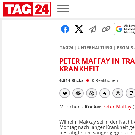
TAG24
UNTERHALTUNG
PROMIS 
PETER MAFFAY IN TR
KRANKHEIT
6.514
Klicks
0
Reaktionen
❤️
😂
😱
🔥
😥
👏
München -
Rocker
Peter Maffay
(
Wilhelm Makkay sei in der Nacht
Montag nach langer Krankheit ge
bestätigte der Sänger gegenüber