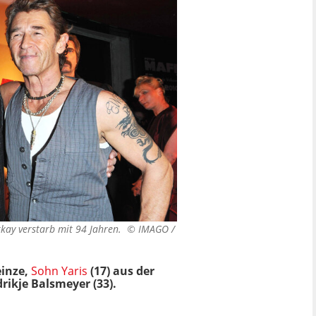
akkay verstarb mit 94 Jahren. ©
IMAGO /
einze,
Sohn Yaris
(17) aus der
rikje Balsmeyer (33).