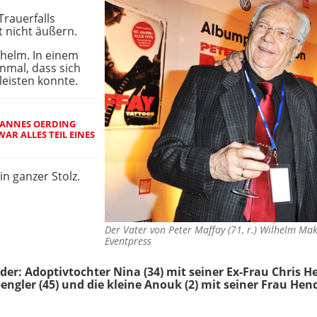
rauerfalls
t nicht äußern.
lhelm. In einem
inmal, dass sich
 leisten konnte.
HANNES OERDING
AR ALLES TEIL EINES
n ganzer Stolz.
Der Vater von Peter Maffay (71, r.) Wilhelm M
Eventpress
nder: Adoptivtochter Nina (34) mit seiner Ex-Frau Chris H
ngler (45) und die kleine Anouk (2) mit seiner Frau Hend