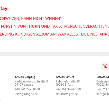
ffay
:
 SCHWITZEN, KANN NICHT WEINEN"
 FÜRSTIN VON THURN UND TAXIS: "MENSCHENVERACHTEND
RDING KÜNDIGEN ALBUM AN: WAR ALLES TEIL EINES JAHR
TAG24 Leipzig
TAG24 Erfurt
TAG24 St
Karl-Liebknecht-Straße 8
Bahnhofstraße 38
Curiestr
04107 Leipzig
99084 Erfurt
70563 Stu
+49 341 24250430
+49 361 34947880
+49 711 
leipzig@tag24.de
erfurt@tag24.de
stuttgar
g