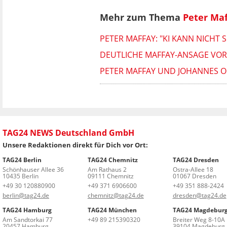
Mehr zum Thema
Peter Ma
PETER MAFFAY: "KI KANN NICHT
DEUTLICHE MAFFAY-ANSAGE VOR
PETER MAFFAY UND JOHANNES OE
TAG24 NEWS Deutschland GmbH
Unsere Redaktionen direkt für Dich vor Ort:
TAG24 Berlin
TAG24 Chemnitz
TAG24 Dresden
Schönhauser Allee 36
Am Rathaus 2
Ostra-Allee 18
10435 Berlin
09111 Chemnitz
01067 Dresden
+49 30 120880900
+49 371 6906600
+49 351 888-2424
berlin@tag24.de
chemnitz@tag24.de
dresden@tag24.de
TAG24 Hamburg
TAG24 München
TAG24 Magdebur
Am Sandtorkai 77
+49 89 215390320
Breiter Weg 8-10A
20457 Hamburg
39104 Magdeburg