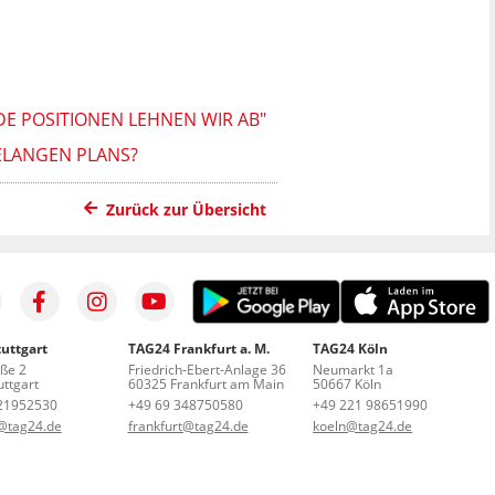
E POSITIONEN LEHNEN WIR AB"
ELANGEN PLANS?
Zurück zur Übersicht
uttgart
TAG24 Frankfurt a. M.
TAG24 Köln
aße 2
Friedrich-Ebert-Anlage 36
Neumarkt 1a
ttgart
60325 Frankfurt am Main
50667 Köln
21952530
+49 69 348750580
+49 221 98651990
t@tag24.de
frankfurt@tag24.de
koeln@tag24.de