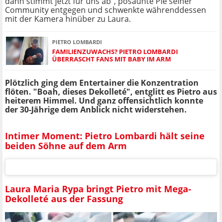
dann stimmt jetzt für uns ab", posaunte Pie seiner
Community entgegen und schwenkte währenddessen
mit der Kamera hinüber zu Laura.
PIETRO LOMBARDI
FAMILIENZUWACHS? PIETRO LOMBARDI
ÜBERRASCHT FANS MIT BABY IM ARM
Plötzlich ging dem Entertainer die Konzentration
flöten. "Boah, dieses Dekolleté", entglitt es Pietro aus
heiterem Himmel. Und ganz offensichtlich konnte
der 30-Jährige dem Anblick nicht widerstehen.
Intimer Moment: Pietro Lombardi hält seine
beiden Söhne auf dem Arm
Laura Maria Rypa bringt Pietro mit Mega-
Dekolleté aus der Fassung