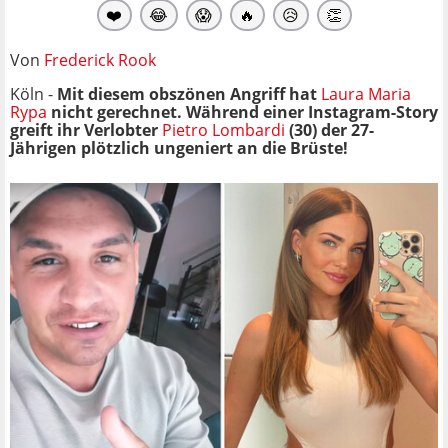
❤️
😂
😱
🔥
😥
👏
Von
Frederick Rook
Köln -
Mit diesem obszönen Angriff hat
Laura Maria
Rypa
nicht gerechnet. Während einer Instagram-Story
greift ihr Verlobter
Pietro Lombardi
(30) der 27-
Jährigen plötzlich ungeniert an die Brüste!