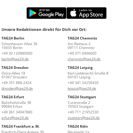
Unsere Redaktionen direkt für Dich vor Ort:
TAG24 Berlin
TAG24 Chemnitz
Schönhauser Allee 36
Am Rathaus 2
10435 Berlin
09111 Chemnitz
+49 30 120880900
+49 371 6906600
berlin@tag24.de
chemnitz@tag24.de
TAG24 Dresden
TAG24 Leipzig
Ostra-Allee 18
Karl-Liebknecht-Straße 8
01067 Dresden
04107 Leipzig
+49 351 888-2424
+49 341 24250430
dresden@tag24.de
leipzig@tag24.de
TAG24 Erfurt
TAG24 Stuttgart
Bahnhofstraße 38
Curiestraße 2
99084 Erfurt
70563 Stuttgart
+49 361 34947880
+49 711 21952530
erfurt@tag24.de
stuttgart@tag24.de
TAG24 Frankfurt a. M.
TAG24 Köln
Friedrich-Ebert-Anlage 36
Neumarkt 1a