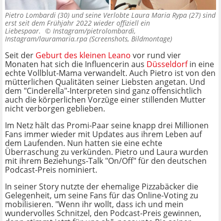
Pietro Lombardi (30) und seine Verlobte Laura Maria Rypa (27) sind
erst seit dem Frühjahr 2022 wieder offiziell ein
Liebespaar. ©
Instagram/pietrolombardi,
Instagram/lauramaria.rpa (Screenshots, Bildmontage)
Seit der
Geburt des kleinen Leano
vor rund vier
Monaten hat sich die Influencerin aus
Düsseldorf
in eine
echte Vollblut-Mama verwandelt. Auch Pietro ist von den
mütterlichen Qualitäten seiner Liebsten angetan. Und
dem "Cinderella"-Interpreten sind ganz offensichtlich
auch die körperlichen Vorzüge einer stillenden Mutter
nicht verborgen geblieben.
Im Netz hält das Promi-Paar seine knapp drei Millionen
Fans immer wieder mit Updates aus ihrem Leben auf
dem Laufenden. Nun hatten sie eine echte
Überraschung zu verkünden. Pietro und Laura wurden
mit ihrem Beziehungs-Talk "On/Off" für den deutschen
Podcast-Preis nominiert.
In seiner Story nutzte der ehemalige Pizzabäcker die
Gelegenheit, um seine Fans für das Online-Voting zu
mobilisieren. "Wenn ihr wollt, dass ich und mein
wundervolles Schnitzel, den Podcast-Preis gewinnen,