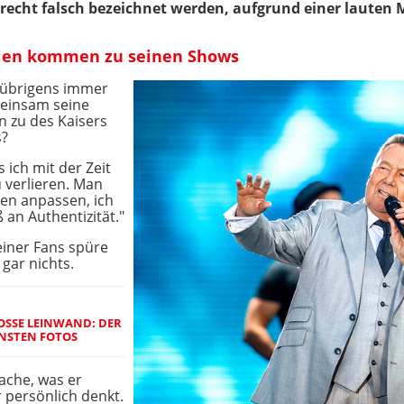
recht falsch bezeichnet werden, aufgrund einer lauten 
lien kommen zu seinen Shows
t übrigens immer
meinsam seine
n zu des Kaisers
s?
 ich mit der Zeit
 verlieren. Man
gen anpassen, ich
 an Authentizität."
einer Fans spüre
gar nichts.
SSE LEINWAND: DER K
NSTEN FOTOS
ache, was er
r persönlich denkt.