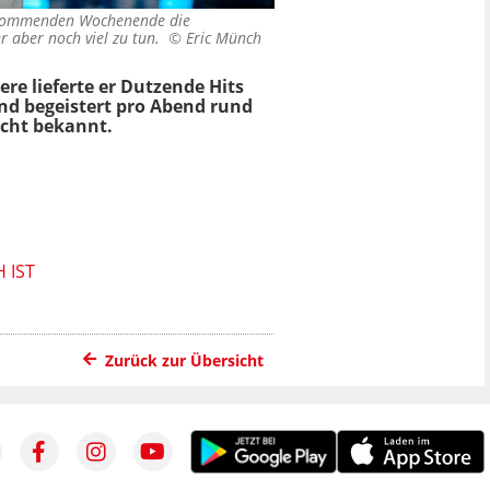
m kommenden Wochenende die
er aber noch viel zu tun. ©
Eric Münch
iere lieferte er Dutzende Hits
nd begeistert pro Abend rund
icht bekannt.
 IST
Zurück zur Übersicht