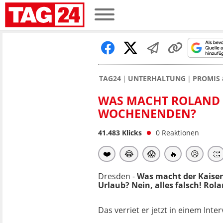
TAG24
UNTERHALTUNG
PROMIS 
WAS MACHT ROLAND K
WOCHENENDEN?
41.483
Klicks
0
Reaktionen
❤️
😂
😱
🔥
😥
👏
Dresden -
Was macht der Kaiser
Urlaub? Nein, alles falsch! Rola
Das verriet er jetzt in einem Inter