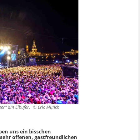
aiser" am Elbufer. ©
Eric Münch
ben uns ein bisschen
 sehr offenen, gastfreundlichen