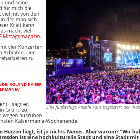
en und seine
d für mich die
 viel mit von den
 in der man sich
eser Kraft kann
as macht viel
F Mittagsmagazin
.
amt vier Konzerten
m Arbeiten. Der
Dreharbeiten zu
NDE: ROLAND KAISER
SERMANIA"
ht", sagt er.
Eine fünfstellige Anzahl Fans begeistert der "K
ein Grund zu
on wegen ausruhen
chsten Kaisermania-Wochenende.
Herzen liegt, ist ja nichts Neues. Aber warum? "Wir ha
Dresden ist eine hochkulturelle Stadt und eine Stadt mit