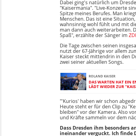
Dabei ging's natürlich um Dresd
"Kaisermania". "Live-Konzerte sin
Spitze meines Berufes. Man kriegt
Menschen. Das ist eine Situation,
wahnsinnig wohl fühlt und mit di
man dann auch weiterarbeiten. D
Spaß", erzählte der Sänger im
ZD
Die Tage zwischen seinen insges
nutzt der 67-Jährige vor allem zu
Kaiser steckt mittendrin in den 
zwei seiner aktuellen Songs.
ROLAND KAISER
DAS WARTEN HAT EIN E
LÄDT WIEDER ZUR "KAI
"'Kurios' haben wir schon abgedre
Heute steht er für den Clip zu "K
bleiben" vor der Kamera. Also v
und Kräfte sammeln vor dem nä
Dass Dresden ihm besonders am 
ineinander verguckt. Ich finde 