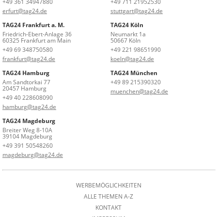
+49 361 34947880
+49 711 21952530
erfurt@tag24.de
stuttgart@tag24.de
TAG24 Frankfurt a. M.
TAG24 Köln
Friedrich-Ebert-Anlage 36
Neumarkt 1a
60325 Frankfurt am Main
50667 Köln
+49 69 348750580
+49 221 98651990
frankfurt@tag24.de
koeln@tag24.de
TAG24 Hamburg
TAG24 München
Am Sandtorkai 77
+49 89 215390320
20457 Hamburg
muenchen@tag24.de
+49 40 228608090
hamburg@tag24.de
TAG24 Magdeburg
Breiter Weg 8-10A
39104 Magdeburg
+49 391 50548260
magdeburg@tag24.de
WERBEMÖGLICHKEITEN
ALLE THEMEN A-Z
KONTAKT