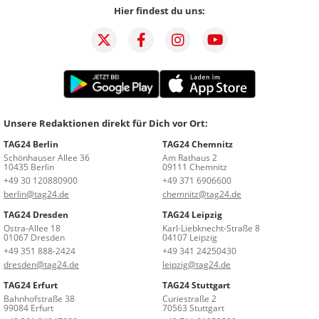
Hier findest du uns:
Unsere Redaktionen direkt für Dich vor Ort:
TAG24 Berlin
TAG24 Chemnitz
Schönhauser Allee 36
Am Rathaus 2
10435 Berlin
09111 Chemnitz
+49 30 120880900
+49 371 6906600
berlin@tag24.de
chemnitz@tag24.de
TAG24 Dresden
TAG24 Leipzig
Ostra-Allee 18
Karl-Liebknecht-Straße 8
01067 Dresden
04107 Leipzig
+49 351 888-2424
+49 341 24250430
dresden@tag24.de
leipzig@tag24.de
TAG24 Erfurt
TAG24 Stuttgart
Bahnhofstraße 38
Curiestraße 2
99084 Erfurt
70563 Stuttgart