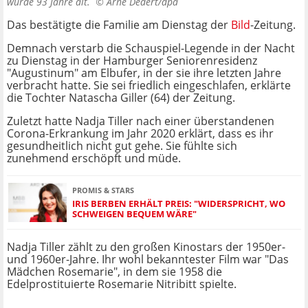
wurde 93 Jahre alt. ©
Arne Dedert/dpa
Das bestätigte die Familie am Dienstag der
Bild
-Zeitung.
Demnach verstarb die Schauspiel-Legende in der Nacht
zu Dienstag in der Hamburger Seniorenresidenz
"Augustinum" am Elbufer, in der sie ihre letzten Jahre
verbracht hatte. Sie sei friedlich eingeschlafen, erklärte
die Tochter Natascha Giller (64) der Zeitung.
Zuletzt hatte Nadja Tiller nach einer überstandenen
Corona-Erkrankung im Jahr 2020 erklärt, dass es ihr
gesundheitlich nicht gut gehe. Sie fühlte sich
zunehmend erschöpft und müde.
PROMIS & STARS
IRIS BERBEN ERHÄLT PREIS: "WIDERSPRICHT, WO
SCHWEIGEN BEQUEM WÄRE"
Nadja Tiller zählt zu den großen Kinostars der 1950er-
und 1960er-Jahre. Ihr wohl bekanntester Film war "Das
Mädchen Rosemarie", in dem sie 1958 die
Edelprostituierte Rosemarie Nitribitt spielte.