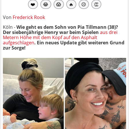
❤️
😂
😱
🔥
😥
👏
Von
Frederick Rook
Köln -
Wie geht es dem Sohn von Pia Tillmann (38)?
Der siebenjährige Henry war beim Spielen
aus drei
Metern Höhe mit dem Kopf auf den Asphalt
aufgeschlagen
. Ein neues Update gibt weiteren Grund
zur Sorge!