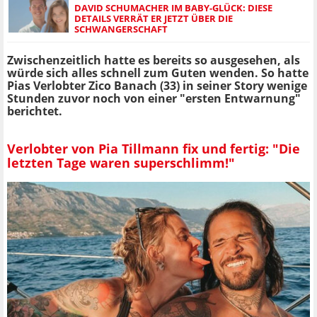
DAVID SCHUMACHER IM BABY-GLÜCK: DIESE
DETAILS VERRÄT ER JETZT ÜBER DIE
SCHWANGERSCHAFT
Zwischenzeitlich hatte es bereits so ausgesehen, als
würde sich alles schnell zum Guten wenden. So hatte
Pias Verlobter Zico Banach (33) in seiner Story wenige
Stunden zuvor noch von einer "ersten Entwarnung"
berichtet.
Verlobter von Pia Tillmann fix und fertig: "Die
letzten Tage waren superschlimm!"