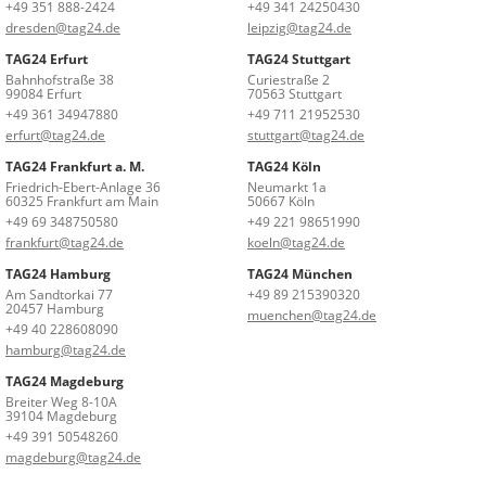
+49 351 888-2424
+49 341 24250430
dresden@tag24.de
leipzig@tag24.de
TAG24 Erfurt
TAG24 Stuttgart
Bahnhofstraße 38
Curiestraße 2
99084 Erfurt
70563 Stuttgart
+49 361 34947880
+49 711 21952530
erfurt@tag24.de
stuttgart@tag24.de
TAG24 Frankfurt a. M.
TAG24 Köln
Friedrich-Ebert-Anlage 36
Neumarkt 1a
60325 Frankfurt am Main
50667 Köln
+49 69 348750580
+49 221 98651990
frankfurt@tag24.de
koeln@tag24.de
TAG24 Hamburg
TAG24 München
Am Sandtorkai 77
+49 89 215390320
20457 Hamburg
muenchen@tag24.de
+49 40 228608090
hamburg@tag24.de
TAG24 Magdeburg
Breiter Weg 8-10A
39104 Magdeburg
+49 391 50548260
magdeburg@tag24.de