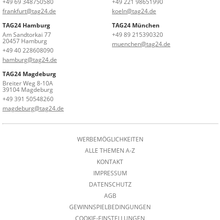
+49 69 348750580
+49 221 98651990
frankfurt@tag24.de
koeln@tag24.de
TAG24 Hamburg
TAG24 München
Am Sandtorkai 77
+49 89 215390320
20457 Hamburg
muenchen@tag24.de
+49 40 228608090
hamburg@tag24.de
TAG24 Magdeburg
Breiter Weg 8-10A
39104 Magdeburg
+49 391 50548260
magdeburg@tag24.de
WERBEMÖGLICHKEITEN
ALLE THEMEN A-Z
KONTAKT
IMPRESSUM
DATENSCHUTZ
AGB
GEWINNSPIELBEDINGUNGEN
COOKIE-EINSTELLUNGEN