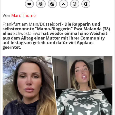
❤️
😂
😱
🔥
😥
👏
Von
Marc Thomé
Frankfurt am Main/Düsseldorf -
Die Rapperin und
selbsternannte "Mama-Bloggerin" Ewa Malanda (38)
alias
Schwesta Ewa
hat wieder einmal eine Weisheit
aus dem Alltag einer Mutter mit ihrer Community
auf Instagram geteilt und dafür viel Applaus
geerntet.