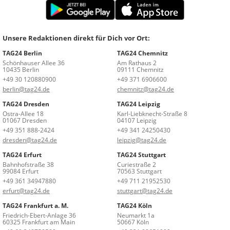
Unsere Redaktionen direkt für Dich vor Ort:
TAG24 Berlin
TAG24 Chemnitz
Schönhauser Allee 36
Am Rathaus 2
10435 Berlin
09111 Chemnitz
+49 30 120880900
+49 371 6906600
berlin@tag24.de
chemnitz@tag24.de
TAG24 Dresden
TAG24 Leipzig
Ostra-Allee 18
Karl-Liebknecht-Straße 8
01067 Dresden
04107 Leipzig
+49 351 888-2424
+49 341 24250430
dresden@tag24.de
leipzig@tag24.de
TAG24 Erfurt
TAG24 Stuttgart
Bahnhofstraße 38
Curiestraße 2
99084 Erfurt
70563 Stuttgart
+49 361 34947880
+49 711 21952530
erfurt@tag24.de
stuttgart@tag24.de
TAG24 Frankfurt a. M.
TAG24 Köln
Friedrich-Ebert-Anlage 36
Neumarkt 1a
60325 Frankfurt am Main
50667 Köln