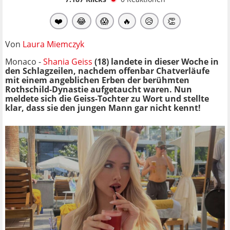
❤️
😂
😱
🔥
😥
👏
Von
Laura Miemczyk
Monaco -
Shania Geiss
(18) landete in dieser Woche in
den Schlagzeilen, nachdem offenbar Chatverläufe
mit
einem
angeblichen Erben der berühmten
Rothschild-Dynastie aufgetaucht waren.
Nun
meldete sich die Geiss-Tochter zu Wort und stellte
klar, dass sie den jungen Mann
gar nicht kennt!