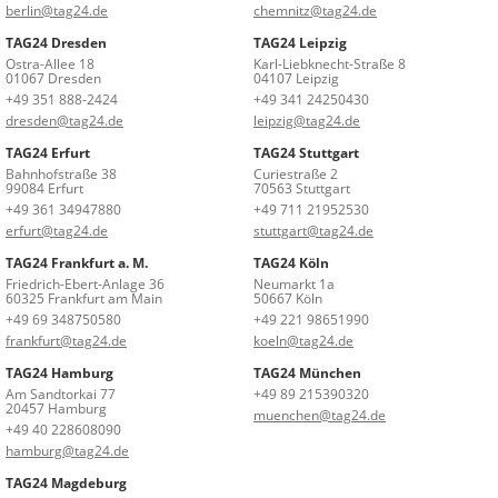
berlin@tag24.de
chemnitz@tag24.de
TAG24 Dresden
TAG24 Leipzig
Ostra-Allee 18
Karl-Liebknecht-Straße 8
01067 Dresden
04107 Leipzig
+49 351 888-2424
+49 341 24250430
dresden@tag24.de
leipzig@tag24.de
TAG24 Erfurt
TAG24 Stuttgart
Bahnhofstraße 38
Curiestraße 2
99084 Erfurt
70563 Stuttgart
+49 361 34947880
+49 711 21952530
erfurt@tag24.de
stuttgart@tag24.de
TAG24 Frankfurt a. M.
TAG24 Köln
Friedrich-Ebert-Anlage 36
Neumarkt 1a
60325 Frankfurt am Main
50667 Köln
+49 69 348750580
+49 221 98651990
frankfurt@tag24.de
koeln@tag24.de
TAG24 Hamburg
TAG24 München
Am Sandtorkai 77
+49 89 215390320
20457 Hamburg
muenchen@tag24.de
+49 40 228608090
hamburg@tag24.de
TAG24 Magdeburg