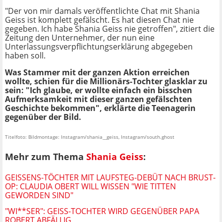
"Der von mir damals veröffentlichte Chat mit Shania
Geiss ist komplett gefälscht. Es hat diesen Chat nie
gegeben. Ich habe Shania Geiss nie getroffen", zitiert die
Zeitung den Unternehmer, der nun eine
Unterlassungsverpflichtungserklärung abgegeben
haben soll.
Was Stammer mit der ganzen Aktion erreichen
wollte, schien für die Millionärs-Tochter glasklar zu
sein: "Ich glaube, er wollte einfach ein bisschen
Aufmerksamkeit mit dieser ganzen gefälschten
Geschichte bekommen", erklärte die Teenagerin
gegenüber der Bild.
Titelfoto: Bildmontage: Instagram/shania__geiss, Instagram/south.ghost
Mehr zum Thema
Shania Geiss
:
GEISSENS-TÖCHTER MIT LAUFSTEG-DEBÜT NACH BRUST-
OP: CLAUDIA OBERT WILL WISSEN "WIE TITTEN
GEWORDEN SIND"
"WI**SER": GEISS-TOCHTER WIRD GEGENÜBER PAPA
ROBERT ABFÄLLIG