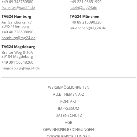
+49 69 348750580
+49 221 98651990
frankfurt@tag24.de
koeln@tag24.de
TAG24 Hamburg
TAG24 München
Am Sandtorkai 77
+49 89 215390320
20457 Hamburg
muenchen@tag24.de
+49 40 228608090
hamburg@tag24.de
TAG24 Magdeburg
Breiter Weg 8-10A
39104 Magdeburg
+49 391 50548260
magdeburg@tag24.de
WERBEMÖGLICHKEITEN
ALLE THEMEN A-Z
KONTAKT
IMPRESSUM
DATENSCHUTZ
AGB
GEWINNSPIELBEDINGUNGEN
COOKIE-EINSTELLUNGEN