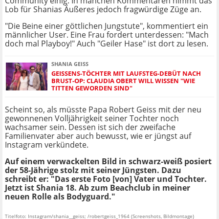
Community einig. In manchen Kommentaren nimmt das
Lob für Shanias Äußeres jedoch fragwürdige Züge an.
"Die Beine einer göttlichen Jungstute", kommentiert ein
männlicher User. Eine Frau fordert unterdessen: "Mach
doch mal Playboy!" Auch "Geiler Hase" ist dort zu lesen.
SHANIA GEISS
GEISSENS-TÖCHTER MIT LAUFSTEG-DEBÜT NACH
BRUST-OP: CLAUDIA OBERT WILL WISSEN "WIE
TITTEN GEWORDEN SIND"
Scheint so, als müsste Papa Robert Geiss mit der neu
gewonnenen Volljährigkeit seiner Tochter noch
wachsamer sein. Dessen ist sich der zweifache
Familienvater aber auch bewusst, wie er jüngst auf
Instagram verkündete.
Auf einem verwackelten Bild in schwarz-weiß posiert
der 58-Jährige stolz mit seiner Jüngsten. Dazu
schreibt er: "Das erste Foto [von] Vater und Tochter.
Jetzt ist Shania 18. Ab zum Beachclub in meiner
neuen Rolle als Bodyguard."
Titelfoto: Instagram/shania__geiss; /robertgeiss_1964 (Screenshots, Bildmontage)