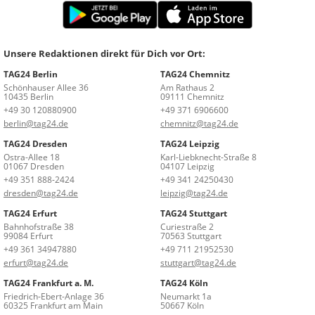
Unsere Redaktionen direkt für Dich vor Ort:
TAG24 Berlin
TAG24 Chemnitz
Schönhauser Allee 36
Am Rathaus 2
10435 Berlin
09111 Chemnitz
+49 30 120880900
+49 371 6906600
berlin@tag24.de
chemnitz@tag24.de
TAG24 Dresden
TAG24 Leipzig
Ostra-Allee 18
Karl-Liebknecht-Straße 8
01067 Dresden
04107 Leipzig
+49 351 888-2424
+49 341 24250430
dresden@tag24.de
leipzig@tag24.de
TAG24 Erfurt
TAG24 Stuttgart
Bahnhofstraße 38
Curiestraße 2
99084 Erfurt
70563 Stuttgart
+49 361 34947880
+49 711 21952530
erfurt@tag24.de
stuttgart@tag24.de
TAG24 Frankfurt a. M.
TAG24 Köln
Friedrich-Ebert-Anlage 36
Neumarkt 1a
60325 Frankfurt am Main
50667 Köln