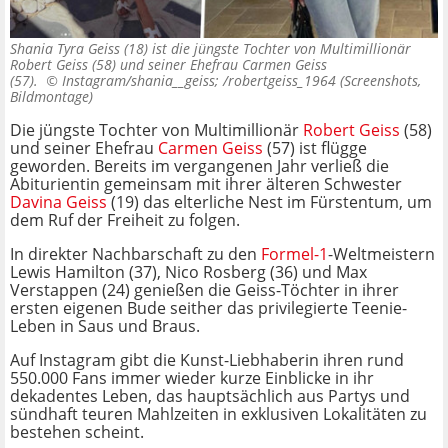
Shania Tyra Geiss (18) ist die jüngste Tochter von Multimillionär
Robert Geiss (58) und seiner Ehefrau Carmen Geiss
(57). ©
Instagram/shania__geiss; /robertgeiss_1964 (Screenshots,
Bildmontage)
Die jüngste Tochter von Multimillionär
Robert Geiss
(58)
und seiner Ehefrau
Carmen Geiss
(57) ist flügge
geworden. Bereits im vergangenen Jahr verließ die
Abiturientin gemeinsam mit ihrer älteren Schwester
Davina Geiss
(19) das elterliche Nest im Fürstentum, um
dem Ruf der Freiheit zu folgen.
In direkter Nachbarschaft zu den
Formel-1
-Weltmeistern
Lewis Hamilton (37), Nico Rosberg (36) und Max
Verstappen (24) genießen die Geiss-Töchter in ihrer
ersten eigenen Bude seither das privilegierte Teenie-
Leben in Saus und Braus.
Auf Instagram gibt die Kunst-Liebhaberin ihren rund
550.000 Fans immer wieder kurze Einblicke in ihr
dekadentes Leben, das hauptsächlich aus Partys und
sündhaft teuren Mahlzeiten in exklusiven Lokalitäten zu
bestehen scheint.