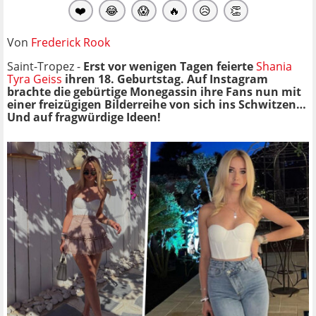
❤️
😂
😱
🔥
😥
👏
Von
Frederick Rook
Saint-Tropez -
Erst vor wenigen Tagen feierte
Shania
Tyra Geiss
ihren 18. Geburtstag. Auf Instagram
brachte die gebürtige Monegassin ihre Fans nun mit
einer freizügigen Bilderreihe von sich ins Schwitzen…
Und auf fragwürdige Ideen!