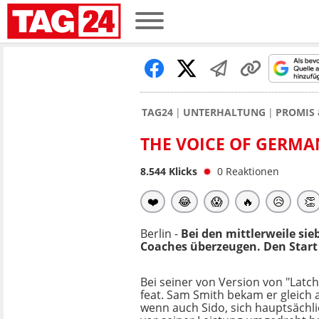
TAG24
UNTERHALTUNG
PROMIS 
THE VOICE OF GERMA
8.544
Klicks
0
Reaktionen
❤️
😂
😱
🔥
😥
👏
Berlin -
Bei den mittlerweile si
Coaches überzeugen. Den Start 
Bei seiner von Version von "Latc
feat. Sam Smith bekam er gleich al
wenn auch Sido, sich hauptsächl