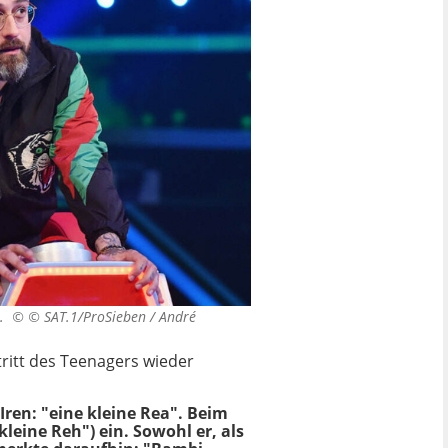
zu. ©
© SAT.1/ProSieben / André
tritt des Teenagers wieder
Iren: "eine kleine Rea". Beim
leine Reh") ein. Sowohl er, als