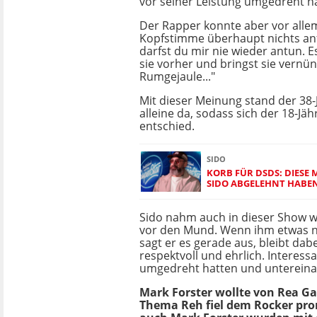
vor seiner Leistung umgedreht h
Der Rapper konnte aber vor allem
Kopfstimme überhaupt nichts an
darfst du mir nie wieder antun. E
sie vorher und bringst sie vernünf
Rumgejaule..."
Mit dieser Meinung stand der 38-
alleine da, sodass sich der 18-Jäh
entschied.
SIDO
KORB FÜR DSDS: DIESE
SIDO ABGELEHNT HABE
Sido nahm auch in dieser Show wi
vor den Mund. Wenn ihm etwas ni
sagt er es gerade aus, bleibt da
respektvoll und ehrlich. Interess
umgedreht hatten und untereinan
Mark Forster wollte von Rea Gar
Thema Reh fiel dem Rocker prom