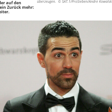
überzeugen. ©
SAT.1/ProSieben/Andre Kowalsk
der auf den
kein Zurück mehr:
iter.