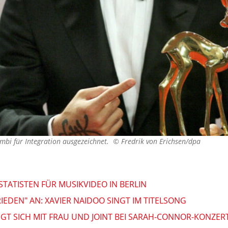
mbi für Integration ausgezeichnet. ©
Fredrik von Erichsen/dpa
STATISTEN FÜR MUSIKVIDEO IN BERLIN
IEDEN" AN: XAVIER NAIDOO SINGT IM TITELSONG
EIGT SICH MIT FRAU UND JOINT BEI SARAH-CONNOR-KONZER