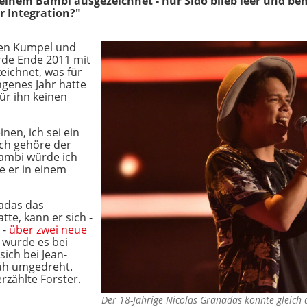
einem Bambi ausgezeichnet - nur Sido blieb leer und be
r Integration?"
inen Kumpel und
rde Ende 2011 mit
eichnet, was für
angenes Jahr hatte
ür ihn keinen
nen, ich sei ein
ch gehöre der
Bambi würde ich
e er in einem
adas das
te, kann er sich -
 -
über zwei neue
 wurde es bei
sich bei Jean-
rüh umgedreht.
rzählte Forster.
Der 18-Jährige Nicolas Granadas konnte gleich a