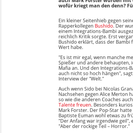
auch Mark Forster wurden mit 
wofür kriegt man den denn? Fü
Ein kleiner Seitenhieb gegen se
Rapperkollegen
Bushido
. Der wu
einem Integrations-Bambi ausgez
reichlich Kritik sorgte. Erst verg
Bushido erklärt, dass der Bambi f
Wert habe.
"Es ist mir egal, wenn manche mei
Spießer und andere behaupten, i
Mafia an. Und den Integrations-
auch nicht so hoch hängen", sagt
Interview der "Welt."
Auch wenn Sido bei Nicolas Gran
Nachsehen gegen Alice Merton hat
so wie die anderen Coaches auch
Talente freuen
. Besonders kurios
Mark Forster. Der Pop-Star hatte 
Baptiste Euman wohl etwas zu f
"Der Anfang war irgendwie geil", e
"Aber der rockige Teil – Horror."