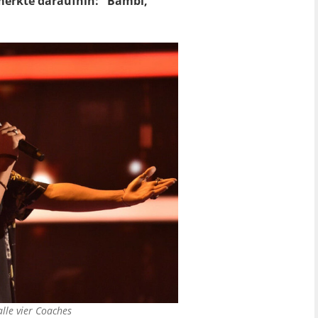
merkte daraufhin: "Bambi,
lle vier Coaches