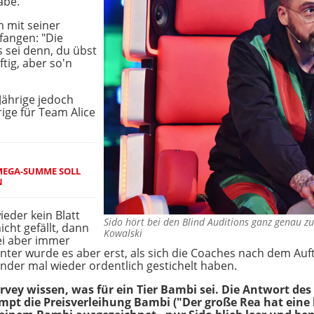
abe.
 mit seiner
fangen: "Die
s sei denn, du übst
tig, aber so'n
Jährige jedoch
rige für Team Alice
 MEGA-SUMME SOLL
N
eder kein Blatt
Sido hört bei den Blind Auditions ganz genau 
cht gefällt, dann
Kowalski
bei aber immer
anter wurde es aber erst, als sich die Coaches nach dem Auf
der mal wieder ordentlich gestichelt haben.
vey wissen, was für ein Tier Bambi sei. Die Antwort des 
pt die Preisverleihung Bambi ("Der große Rea hat eine k