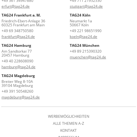
+49 361 34947880
+49 711 21952530
erfurt@tag24.de
stuttgart@tag24.de
TAG24 Frankfurt a. M.
TAG24 Köln
Friedrich-Ebert-Anlage 36
Neumarkt 1a
60325 Frankfurt am Main
50667 Köln
+49 69 348750580
+49 221 98651990
frankfurt@tag24.de
koeln@tag24.de
TAG24 Hamburg
TAG24 München
Am Sandtorkai 77
+49 89 215390320
20457 Hamburg
muenchen@tag24.de
+49 40 228608090
hamburg@tag24.de
TAG24 Magdeburg
Breiter Weg 8-10A
39104 Magdeburg
+49 391 50548260
magdeburg@tag24.de
WERBEMÖGLICHKEITEN
ALLE THEMEN A-Z
KONTAKT