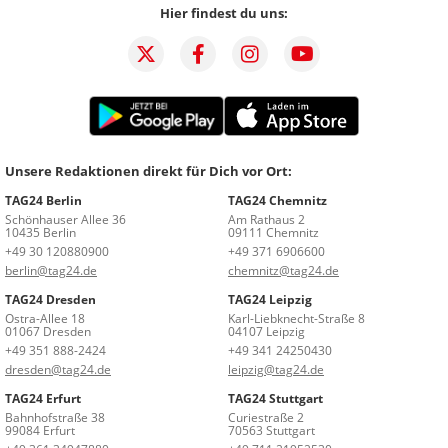
Hier findest du uns:
Unsere Redaktionen direkt für Dich vor Ort:
TAG24 Berlin
TAG24 Chemnitz
Schönhauser Allee 36
Am Rathaus 2
10435 Berlin
09111 Chemnitz
+49 30 120880900
+49 371 6906600
berlin@tag24.de
chemnitz@tag24.de
TAG24 Dresden
TAG24 Leipzig
Ostra-Allee 18
Karl-Liebknecht-Straße 8
01067 Dresden
04107 Leipzig
+49 351 888-2424
+49 341 24250430
dresden@tag24.de
leipzig@tag24.de
TAG24 Erfurt
TAG24 Stuttgart
Bahnhofstraße 38
Curiestraße 2
99084 Erfurt
70563 Stuttgart