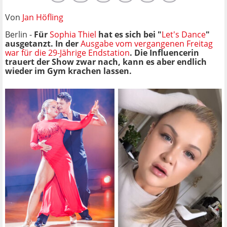
Von
Jan Höfling
Berlin -
Für
Sophia Thiel
hat es sich bei "
Let's Dance
"
ausgetanzt. In der
Ausgabe vom vergangenen Freitag
war für die 29-Jährige Endstation
. Die Influencerin
trauert der Show zwar nach, kann es aber endlich
wieder im Gym krachen lassen.