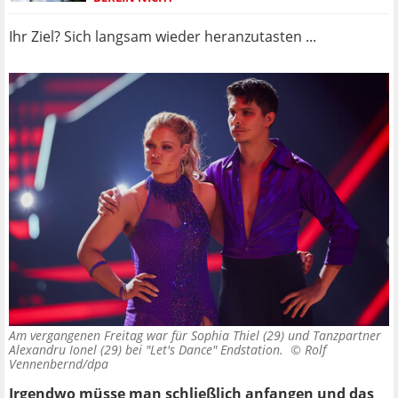
Ihr Ziel? Sich langsam wieder heranzutasten ...
Am vergangenen Freitag war für Sophia Thiel (29) und Tanzpartner
Alexandru Ionel (29) bei "Let's Dance" Endstation. ©
Rolf
Vennenbernd/dpa
Irgendwo müsse man schließlich anfangen und das