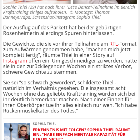
Sophia Thiel (29) hat nach ihrer "Let's Dance"-Teilnahme im Bereich
Krafttraining einiges aufzuholen. ©
Montage: Thomas
Banneyer/dpa, Screenshot/Instagram Sophia Thiel
Der Ausflug auf das Parkett hat bei der gebürtigen
Rosenheimerin allerdings Spuren hinterlassen.
Die Gewichte, die sie vor ihrer Teilnahme am
RTL
-Format
zum Aufwärmen genommen habe, "machen mich jetzt
komplett fertig", räumte Thiel in einer Story auf
Instagram
offen ein. Um geschmeidiger zu werden, hatte
sie in den zurückliegenden Wochen ein striktes Verbot,
schwere Gewichte zu stemmen.
Sie sei "so schwach geworden", schilderte Thiel -
natürlich im Verhältnis gesehen. Die insgesamt acht
Wochen ohne das geliebte Krafttraining würden sich bei
ihr deutlich bemerkbar machen. Nach einer Einheit für
ihren Oberkörper tue ihr alles einfach nur weh. "Ich habe
Rückenmuskelkater des Todes."
SOPHIA THIEL
ERKENNTNIS MIT FOLGEN? SOPHIA THIEL RÄUMT
EIN: "HABE EINFACH MENTALE KAPAZITÄT FÜR
BERLIN NICHT"