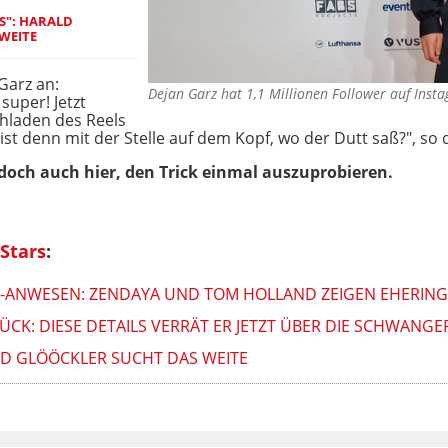
US": HARALD
WEITE
Garz an:
Dejan Garz hat 1,1 Millionen Follower auf Ins
super! Jetzt
hladen des Reels
ist denn mit der Stelle auf dem Kopf, wo der Dutt saß?", so d
edoch auch hier, den Trick einmal auszuprobieren.
Stars
:
S-ANWESEN: ZENDAYA UND TOM HOLLAND ZEIGEN EHERING
CK: DIESE DETAILS VERRÄT ER JETZT ÜBER DIE SCHWANG
ALD GLÖÖCKLER SUCHT DAS WEITE