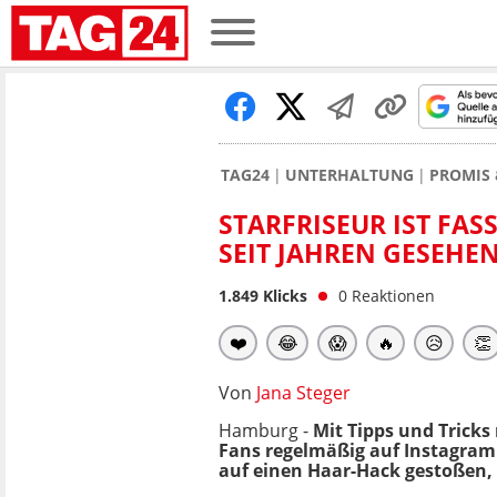
TAG24
UNTERHALTUNG
PROMIS 
STARFRISEUR IST FAS
SEIT JAHREN GESEHE
1.849
Klicks
0
Reaktionen
❤️
😂
😱
🔥
😥
👏
Von
Jana Steger
Hamburg -
Mit Tipps und Trick
Fans regelmäßig auf Instagram. 
auf einen Haar-Hack gestoßen, 