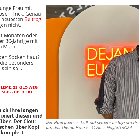
 junge Frau mit
osen Trick. Genau
m neuesten
Beitrag
en nicht.
eit Monaten oder
er 30-Jährige mit
m Mund.
den Socken haut?
 die besonders
sein soll.
EME, 22 KILO WEG:
R MUSS OPERIERT
sich ihre langen
ixiert diesen und
über. Der Clou:
Der Haarfluencer teilt auf seinem Instagram-Pr
schen über Kopf
um das Thema Haare. ©
Alice Nägle/TAG24
n komplett