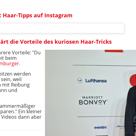
lt Haar-Tipps auf Instagram
lärt die Vorteile des kuriosen Haar-Tricks
rere Vorteile: "Du
eit beim
mburger
.
pitzen werden
sein, weil
mit Reibung
ann und
n hammermäßiger
paren." Ein kleiner
s Videos dann aber