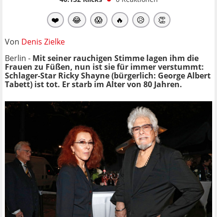
❤️
😂
😱
🔥
😥
👏
Von
Denis Zielke
Berlin -
Mit seiner rauchigen Stimme lagen ihm die
Frauen zu Füßen, nun ist sie für immer verstummt:
Schlager-Star Ricky Shayne (bürgerlich: George Albert
Tabett) ist tot. Er starb im Alter von 80 Jahren.