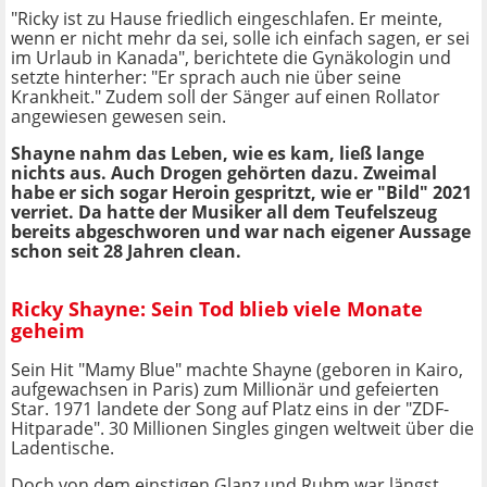
"Ricky ist zu Hause friedlich eingeschlafen. Er meinte,
wenn er nicht mehr da sei, solle ich einfach sagen, er sei
im Urlaub in Kanada", berichtete die Gynäkologin und
setzte hinterher: "Er sprach auch nie über seine
Krankheit." Zudem soll der Sänger auf einen Rollator
angewiesen gewesen sein.
Shayne nahm das Leben, wie es kam, ließ lange
nichts aus. Auch Drogen gehörten dazu. Zweimal
habe er sich sogar Heroin gespritzt, wie er "Bild" 2021
verriet. Da hatte der Musiker all dem Teufelszeug
bereits abgeschworen und war nach eigener Aussage
schon seit 28 Jahren clean.
Ricky Shayne: Sein Tod blieb viele Monate
geheim
Sein Hit "Mamy Blue" machte Shayne (geboren in Kairo,
aufgewachsen in Paris) zum Millionär und gefeierten
Star. 1971 landete der Song auf Platz eins in der "ZDF-
Hitparade". 30 Millionen Singles gingen weltweit über die
Ladentische.
Doch von dem einstigen Glanz und Ruhm war längst