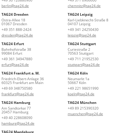
+49 30 120880900
+49 371 6906600
berlin@tag24.de
chemnitz@tag24.de
TAG24 Dresden
TAG24 Leipzig
Ostra-Allee 18
Karl-Liebknecht-Straße 8
01067 Dresden
04107 Leipzig
+49 351 888-2424
+49 341 24250430
dresden@tag24.de
leipzig@tag24.de
TAG24 Erfurt
TAG24 Stuttgart
Bahnhofstraße 38
Curiestraße 2
99084 Erfurt
70563 Stuttgart
+49 361 34947880
+49 711 21952530
erfurt@tag24.de
stuttgart@tag24.de
TAG24 Frankfurt a. M.
TAG24 Köln
Friedrich-Ebert-Anlage 36
Neumarkt 1a
60325 Frankfurt am Main
50667 Köln
+49 69 348750580
+49 221 98651990
frankfurt@tag24.de
koeln@tag24.de
TAG24 Hamburg
TAG24 München
Am Sandtorkai 77
+49 89 215390320
20457 Hamburg
muenchen@tag24.de
+49 40 228608090
hamburg@tag24.de
TAG24 Magdeburg