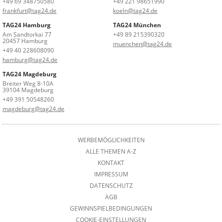
+49 69 348750580
+49 221 98651990
frankfurt@tag24.de
koeln@tag24.de
TAG24 Hamburg
TAG24 München
Am Sandtorkai 77
+49 89 215390320
20457 Hamburg
muenchen@tag24.de
+49 40 228608090
hamburg@tag24.de
TAG24 Magdeburg
Breiter Weg 8-10A
39104 Magdeburg
+49 391 50548260
magdeburg@tag24.de
WERBEMÖGLICHKEITEN
ALLE THEMEN A-Z
KONTAKT
IMPRESSUM
DATENSCHUTZ
AGB
GEWINNSPIELBEDINGUNGEN
COOKIE-EINSTELLUNGEN