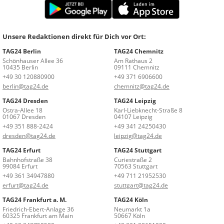
Unsere Redaktionen direkt für Dich vor Ort:
TAG24 Berlin
TAG24 Chemnitz
Schönhauser Allee 36
Am Rathaus 2
10435 Berlin
09111 Chemnitz
+49 30 120880900
+49 371 6906600
berlin@tag24.de
chemnitz@tag24.de
TAG24 Dresden
TAG24 Leipzig
Ostra-Allee 18
Karl-Liebknecht-Straße 8
01067 Dresden
04107 Leipzig
+49 351 888-2424
+49 341 24250430
dresden@tag24.de
leipzig@tag24.de
TAG24 Erfurt
TAG24 Stuttgart
Bahnhofstraße 38
Curiestraße 2
99084 Erfurt
70563 Stuttgart
+49 361 34947880
+49 711 21952530
erfurt@tag24.de
stuttgart@tag24.de
TAG24 Frankfurt a. M.
TAG24 Köln
Friedrich-Ebert-Anlage 36
Neumarkt 1a
60325 Frankfurt am Main
50667 Köln