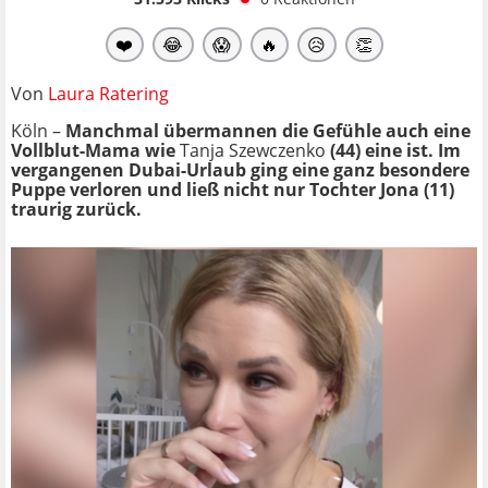
❤️
😂
😱
🔥
😥
👏
Von
Laura Ratering
Köln –
Manchmal übermannen die Gefühle auch eine
Vollblut-Mama wie
Tanja Szewczenko
(44) eine ist. Im
vergangenen Dubai-Urlaub ging eine ganz besondere
Puppe verloren und ließ nicht nur Tochter Jona (11)
traurig zurück.