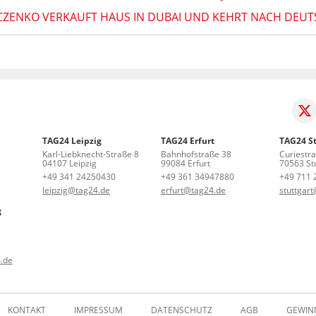
CZENKO VERKAUFT HAUS IN DUBAI UND KEHRT NACH DEU
TAG24 Leipzig
TAG24 Erfurt
TAG24 St
Karl-Liebknecht-Straße 8
Bahnhofstraße 38
Curiestr
04107 Leipzig
99084 Erfurt
70563 Stu
+49 341 24250430
+49 361 34947880
+49 711 
leipzig@tag24.de
erfurt@tag24.de
stuttgar
g
.de
KONTAKT
IMPRESSUM
DATENSCHUTZ
AGB
GEWIN