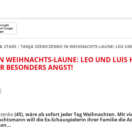
& STARS
TANJA SZEWCZENKO IN WEIHNACHTS-LAUNE: LEO UND
N WEIHNACHTS-LAUNE: LEO UND LUIS
UR BESONDERS ANGST!
czenko
(45), wäre ab sofort jeder Tag Weihnachten. Mit v
htsmann will die Ex-Schauspielerin ihrer Familie die A
an...