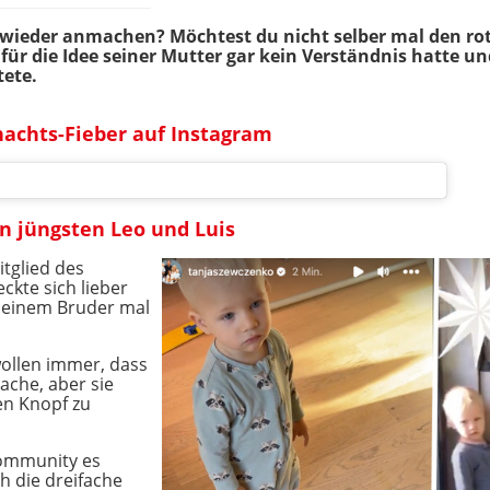
wieder anmachen? Möchtest du nicht selber mal den rot
für die Idee seiner Mutter gar kein Verständnis hatte un
ete.
achts-Fieber auf Instagram
n jüngsten Leo und Luis
tglied des
ckte sich lieber
seinem Bruder mal
e wollen immer, dass
che, aber sie
sen Knopf zu
 Community es
h die dreifache