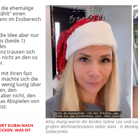
e die ehemalige
zählt" einen
nn im Essbereich
 die Idee aber nur
is (beide 1)
des
nz trauten sich
 nicht an den so
r.
 mit ihren fast
, machte sich die
n wenig lustig über
ten, den
aber nicht, den
das Abspielen von
st.
Allzu mutig waren die beiden Söhne Leo und Lu
HRT DUBAI NACH
großen Weihnachtsmann näher kam. ©
Montag
ÜCKEN: WAS IST
Szewczenko