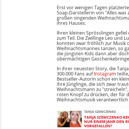
Erst vor wenigen Tagen platziert
Soap-Darstellerin von "Alles was 
großen singenden Weihnachtsma
ihres Hauses.
Ihren kleinen Sprösslingen gefiel
zum Teil. Die Zwillinge Leo und Lu
konnten zwar fröhlich zur Musik 
Weihnachtsmannes tanzen, so ga
die jüngsten Kids dann aber doch
übermächtigen Geschenkebringe
In ihrer neuesten Story, die Tanja
300.000 Fans auf
Instagram
teilte
Bestseller-Autorin schon ein klei
ihre Jünglinge, die sich zwar trau
Weihnachtsmann zu "streicheln", 
roten Knopf zu drücken, der für 
Weihnachtsmusik verantwortlich i
TANJA SZEWCZENKO
TANJA SZEWCZENKO KE
NUR EINEM JAHR DEN R
VORGEFALLEN?