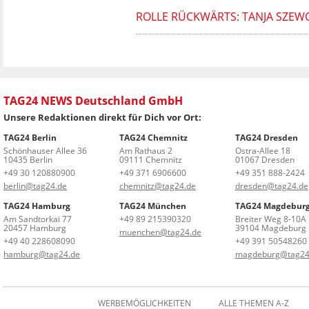
ROLLE RÜCKWÄRTS: TANJA SZEW
TAG24 NEWS Deutschland GmbH
Unsere Redaktionen direkt für Dich vor Ort:
TAG24 Berlin
TAG24 Chemnitz
TAG24 Dresden
Schönhauser Allee 36
Am Rathaus 2
Ostra-Allee 18
10435 Berlin
09111 Chemnitz
01067 Dresden
+49 30 120880900
+49 371 6906600
+49 351 888-2424
berlin@tag24.de
chemnitz@tag24.de
dresden@tag24.de
TAG24 Hamburg
TAG24 München
TAG24 Magdebur
Am Sandtorkai 77
+49 89 215390320
Breiter Weg 8-10A
20457 Hamburg
39104 Magdeburg
muenchen@tag24.de
+49 40 228608090
+49 391 50548260
hamburg@tag24.de
magdeburg@tag24
WERBEMÖGLICHKEITEN
ALLE THEMEN A-Z