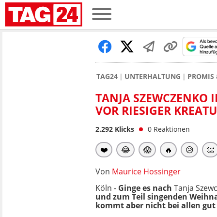
TAG24
UNTERHALTUNG
PROMIS 
TANJA SZEWCZENKO I
VOR RIESIGER KREAT
2.292
Klicks
0
Reaktionen
❤️
😂
😱
🔥
😥
👏
Von
Maurice Hossinger
Köln -
Ginge es nach
Tanja Szew
und zum Teil singenden Weihnac
kommt aber nicht bei allen gut 