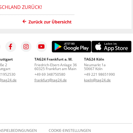
TSCHLAND ZURÜCK!
Zurück zur Übersicht
uttgart
TAG24 Frankfurt a. M.
TAG24 Köln
aße 2
Friedrich-Ebert-Anlage 36
Neumarkt 1a
ttgart
60325 Frankfurt am Main
50667 Köln
21952530
+49 69 348750580
+49 221 98651990
t@tag24.de
frankfurt@tag24.de
koeln@tag24.de
NSPIELBEDINGUNGEN
COOKIE-EINSTELLUNGEN