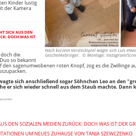
ten Kinder lustig
it der Kamera
HT SICH AUS DEN
CK: DOCH WAS IST
Nach kurzem Versteckspiel wagte sich Luis etwa
 doch die
Geschenkebringer. ©
Montage: Instagram/Scre
s-Duo so bekannt
f den sagenumwobenen roten Knopf, zog es die Zwillinge au
uszupacken.
 wagte sich anschließend sogar Söhnchen Leo an den "
 ehe er sich wieder schnell aus dem Staub machte. Dan
ewczenko
AUS DEN SOZIALEN MEDIEN ZURÜCK: DOCH WAS IST DER G
ITATIONEN UM NEUES ZUHAUSE VON TANJA SZEWCZENKO