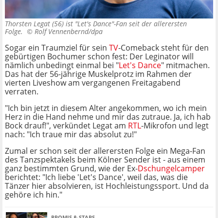
Thorsten Legat (56) ist "Let's Dance"-Fan seit der allerersten
Folge. ©
Rolf Vennenbernd/dpa
Sogar ein Traumziel für sein
TV
-Comeback steht für den
gebürtigen Bochumer schon fest: Der Leginator will
nämlich unbedingt einmal bei "
Let's Dance
" mitmachen.
Das hat der 56-jährige Muskelprotz im Rahmen der
vierten Liveshow am vergangenen Freitagabend
verraten.
"Ich bin jetzt in diesem Alter angekommen, wo ich mein
Herz in die Hand nehme und mir das zutraue. Ja, ich hab
Bock drauf!", verkündet Legat am
RTL
-Mikrofon und legt
nach: "Ich traue mir das absolut zu!"
Zumal er schon seit der allerersten Folge ein Mega-Fan
des Tanzspektakels beim Kölner Sender ist - aus einem
ganz bestimmten Grund, wie der Ex-
Dschungelcamper
berichtet: "Ich liebe 'Let's Dance', weil das, was die
Tänzer hier absolvieren, ist Hochleistungssport. Und da
gehöre ich hin."
PROMIS & STARS