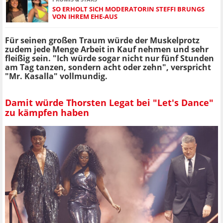
SO ERHOLT SICH MODERATORIN STEFFI BRUNGS
VON IHREM EHE-AUS
Für seinen großen Traum würde der Muskelprotz
zudem jede Menge Arbeit in Kauf nehmen und sehr
fleißig sein. "Ich würde sogar nicht nur fünf Stunden
am Tag tanzen, sondern acht oder zehn", verspricht
"Mr. Kasalla" vollmundig.
Damit würde Thorsten Legat bei "Let's Dance"
zu kämpfen haben