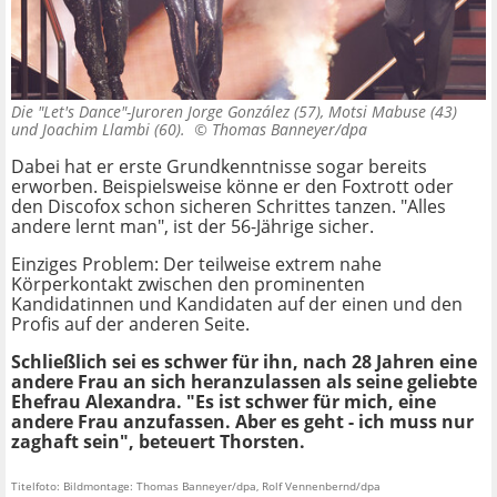
Die "Let's Dance"-Juroren Jorge González (57), Motsi Mabuse (43)
und Joachim Llambi (60). ©
Thomas Banneyer/dpa
Dabei hat er erste Grundkenntnisse sogar bereits
erworben. Beispielsweise könne er den Foxtrott oder
den Discofox schon sicheren Schrittes tanzen. "Alles
andere lernt man", ist der 56-Jährige sicher.
Einziges Problem: Der teilweise extrem nahe
Körperkontakt zwischen den prominenten
Kandidatinnen und Kandidaten auf der einen und den
Profis auf der anderen Seite.
Schließlich sei es schwer für ihn, nach 28 Jahren eine
andere Frau an sich heranzulassen als seine geliebte
Ehefrau Alexandra. "Es ist schwer für mich, eine
andere Frau anzufassen. Aber es geht - ich muss nur
zaghaft sein", beteuert Thorsten.
Titelfoto: Bildmontage: Thomas Banneyer/dpa, Rolf Vennenbernd/dpa