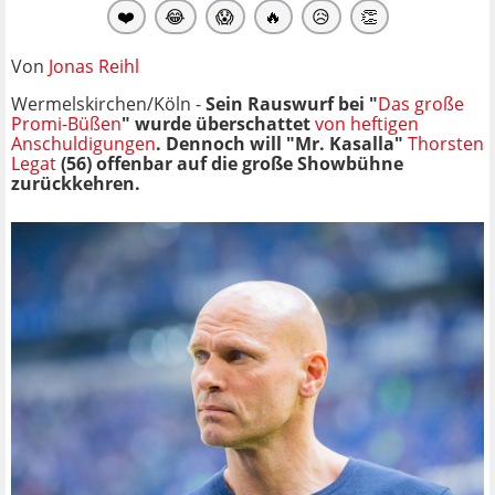
❤️
😂
😱
🔥
😥
👏
Von
Jonas Reihl
Wermelskirchen/Köln -
Sein Rauswurf bei "
Das große
Promi-Büßen
" wurde überschattet
von heftigen
Anschuldigungen
. Dennoch will "Mr. Kasalla"
Thorsten
Legat
(56) offenbar auf die große Showbühne
zurückkehren
.