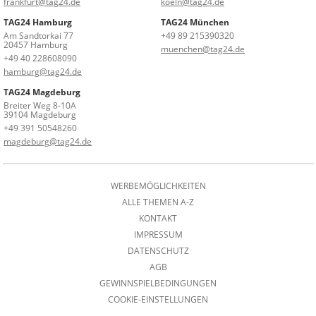
frankfurt@tag24.de
koeln@tag24.de
TAG24 Hamburg
TAG24 München
Am Sandtorkai 77
+49 89 215390320
20457 Hamburg
muenchen@tag24.de
+49 40 228608090
hamburg@tag24.de
TAG24 Magdeburg
Breiter Weg 8-10A
39104 Magdeburg
+49 391 50548260
magdeburg@tag24.de
WERBEMÖGLICHKEITEN
ALLE THEMEN A-Z
KONTAKT
IMPRESSUM
DATENSCHUTZ
AGB
GEWINNSPIELBEDINGUNGEN
COOKIE-EINSTELLUNGEN