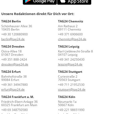
Unsere Redaktionen direkt für Dich vor Ort:
TAG24 Berlin
TAG24 Chemnitz
Schönhauser Allee 36
Am Rathaus 2
10435 Berlin
09111 Chemnitz
+49 30 120880900
+49 371 6906600
berlin@tag24.de
chemnitz@tag24.de
TAG24 Dresden
TAG24 Leipzig
Ostra-Allee 18
Karl-Liebknecht-Straße 8
01067 Dresden
04107 Leipzig
+49 351 888-2424
+49 341 24250430
dresden@tag24.de
leipzig@tag24.de
TAG24 Erfurt
TAG24 Stuttgart
Bahnhofstraße 38
Curiestraße 2
99084 Erfurt
70563 Stuttgart
+49 361 34947880
+49 711 21952530
erfurt@tag24.de
stuttgart@tag24.de
TAG24 Frankfurt a. M.
TAG24 Köln
Friedrich-Ebert-Anlage 36
Neumarkt 1a
60325 Frankfurt am Main
50667 Köln
+49 69 348750580
+49 221 98651990