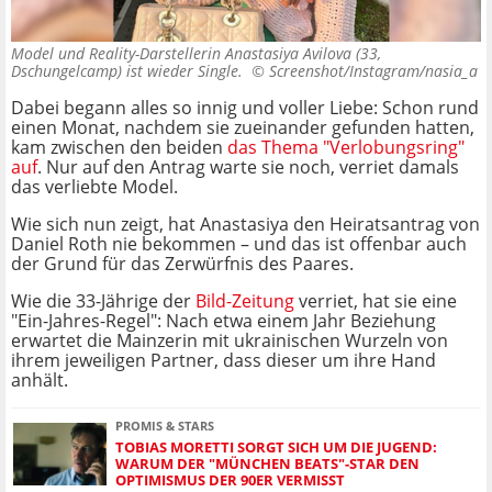
Model und Reality-Darstellerin Anastasiya Avilova (33,
Dschungelcamp) ist wieder Single. ©
Screenshot/Instagram/nasia_a
Dabei begann alles so innig und voller Liebe: Schon rund
einen Monat, nachdem sie zueinander gefunden hatten,
kam zwischen den beiden
das Thema "Verlobungsring"
auf
. Nur auf den Antrag warte sie noch, verriet damals
das verliebte Model.
Wie sich nun zeigt, hat Anastasiya den Heiratsantrag von
Daniel Roth nie bekommen – und das ist offenbar auch
der Grund für das Zerwürfnis des Paares.
Wie die 33-Jährige der
Bild-Zeitung
verriet, hat sie eine
"Ein-Jahres-Regel": Nach etwa einem Jahr Beziehung
erwartet die Mainzerin mit ukrainischen Wurzeln von
ihrem jeweiligen Partner, dass dieser um ihre Hand
anhält.
PROMIS & STARS
TOBIAS MORETTI SORGT SICH UM DIE JUGEND:
WARUM DER "MÜNCHEN BEATS"-STAR DEN
OPTIMISMUS DER 90ER VERMISST