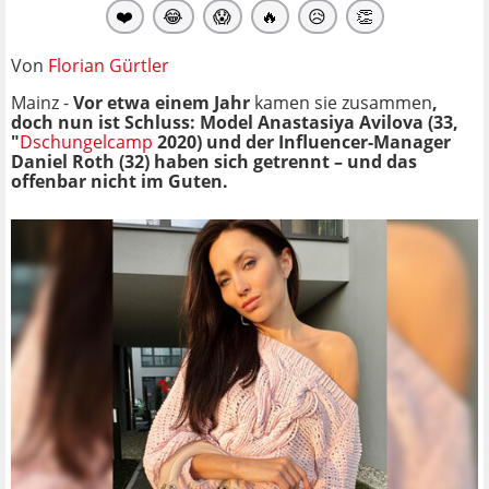
❤️
😂
😱
🔥
😥
👏
Von
Florian Gürtler
Mainz -
Vor etwa einem Jahr
kamen sie zusammen
,
doch nun ist Schluss: Model Anastasiya Avilova (33,
"
Dschungelcamp
2020) und der Influencer-Manager
Daniel Roth (32) haben sich getrennt – und das
offenbar nicht im Guten.