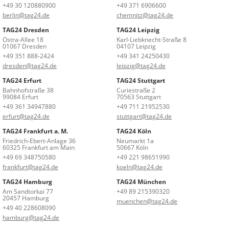
+49 30 120880900
+49 371 6906600
berlin@tag24.de
chemnitz@tag24.de
TAG24 Dresden
TAG24 Leipzig
Ostra-Allee 18
Karl-Liebknecht-Straße 8
01067 Dresden
04107 Leipzig
+49 351 888-2424
+49 341 24250430
dresden@tag24.de
leipzig@tag24.de
TAG24 Erfurt
TAG24 Stuttgart
Bahnhofstraße 38
Curiestraße 2
99084 Erfurt
70563 Stuttgart
+49 361 34947880
+49 711 21952530
erfurt@tag24.de
stuttgart@tag24.de
TAG24 Frankfurt a. M.
TAG24 Köln
Friedrich-Ebert-Anlage 36
Neumarkt 1a
60325 Frankfurt am Main
50667 Köln
+49 69 348750580
+49 221 98651990
frankfurt@tag24.de
koeln@tag24.de
TAG24 Hamburg
TAG24 München
Am Sandtorkai 77
+49 89 215390320
20457 Hamburg
muenchen@tag24.de
+49 40 228608090
hamburg@tag24.de