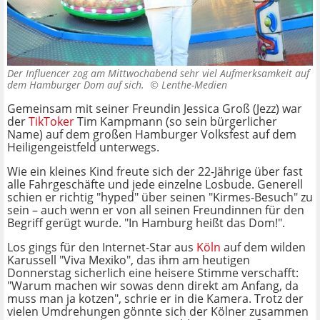
Der Influencer zog am Mittwochabend sehr viel Aufmerksamkeit auf
dem Hamburger Dom auf sich. ©
Lenthe-Medien
Gemeinsam mit seiner Freundin Jessica Groß (Jezz) war
der
TikToker
Tim Kampmann (so sein bürgerlicher
Name) auf dem großen Hamburger Volksfest auf dem
Heiligengeistfeld unterwegs.
Wie ein kleines Kind freute sich der 22-Jährige über fast
alle Fahrgeschäfte und jede einzelne Losbude. Generell
schien er richtig "hyped" über seinen "Kirmes-Besuch" zu
sein – auch wenn er von all seinen Freundinnen für den
Begriff gerügt wurde. "In Hamburg heißt das Dom!".
Los gings für den Internet-Star aus
Köln
auf dem wilden
Karussell "Viva Mexiko", das ihm am heutigen
Donnerstag sicherlich eine heisere Stimme verschafft:
"Warum machen wir sowas denn direkt am Anfang, da
muss man ja kotzen", schrie er in die Kamera. Trotz der
vielen Umdrehungen gönnte sich der Kölner zusammen