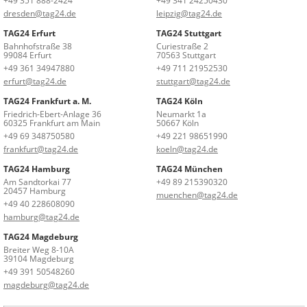
+49 351 888-2424
+49 341 24250430
dresden@tag24.de
leipzig@tag24.de
TAG24 Erfurt
TAG24 Stuttgart
Bahnhofstraße 38
Curiestraße 2
99084 Erfurt
70563 Stuttgart
+49 361 34947880
+49 711 21952530
erfurt@tag24.de
stuttgart@tag24.de
TAG24 Frankfurt a. M.
TAG24 Köln
Friedrich-Ebert-Anlage 36
Neumarkt 1a
60325 Frankfurt am Main
50667 Köln
+49 69 348750580
+49 221 98651990
frankfurt@tag24.de
koeln@tag24.de
TAG24 Hamburg
TAG24 München
Am Sandtorkai 77
+49 89 215390320
20457 Hamburg
muenchen@tag24.de
+49 40 228608090
hamburg@tag24.de
TAG24 Magdeburg
Breiter Weg 8-10A
39104 Magdeburg
+49 391 50548260
magdeburg@tag24.de