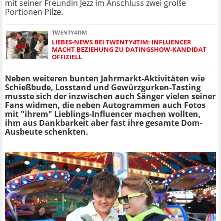
mit seiner Freundin Jezz im Anschluss zwei große
Portionen Pilze.
TWENTY4TIM
LIEBES-NEWS BEI TWENTY4TIM: INFLUENCER
MACHT BEZIEHUNG ZU DATINGSHOW-KANDIDAT
OFFIZIELL
Neben weiteren bunten Jahrmarkt-Aktivitäten wie
Schießbude, Losstand und Gewürzgurken-Tasting
musste sich der inzwischen auch Sänger vielen seiner
Fans widmen, die neben Autogrammen auch Fotos
mit "ihrem" Lieblings-Influencer machen wollten,
ihm aus Dankbarkeit aber fast ihre gesamte Dom-
Ausbeute schenkten.