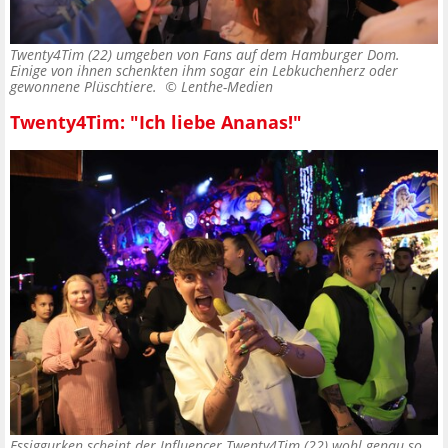
Twenty4Tim (22) umgeben von Fans auf dem Hamburger Dom.
Einige von ihnen schenkten ihm sogar ein Lebkuchenherz oder
gewonnene Plüschtiere. ©
Lenthe-Medien
Twenty4Tim: "Ich liebe Ananas!"
Essiggurken scheint der Influencer Twenty4Tim (22) wohl genau so