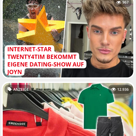
967
INTERNET-STAR
TWENTY4TIM BEKOMMT
EIGENE DATING-SHOW AUF
JOYN
ANZEIGE
12.936