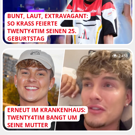
BUNT, LAUT, EXTRAVAGANT:
SO KRASS FEIERTE
TWENTY4TIM SEINEN 25.
GEBURTSTAG
2.453
ERNEUT IM KRANKENHAUS:
TWENTY4TIM BANGT UM
SEINE MUTTER