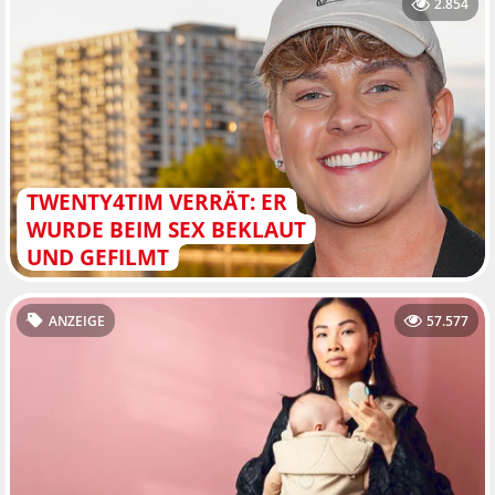
2.854
TWENTY4TIM VERRÄT: ER
WURDE BEIM SEX BEKLAUT
UND GEFILMT
ANZEIGE
57.577