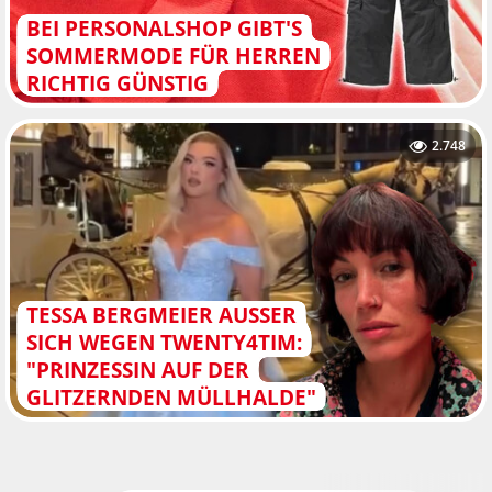
BEI PERSONALSHOP GIBT'S
SOMMERMODE FÜR HERREN
RICHTIG GÜNSTIG
2.748
TESSA BERGMEIER AUSSER S
ICH WEGEN TWENTY4TIM: "
PRINZESSIN AUF DER G
LITZERNDEN MÜLLHALDE"