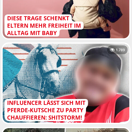
DIESE TRAGE SCHENKT
ELTERN MEHR FREIHEIT IM
ALLTAG MIT BABY
1.789
INFLUENCER LÄSST SICH MIT
PFERDE-KUTSCHE ZU PARTY
CHAUFFIEREN: SHITSTORM!