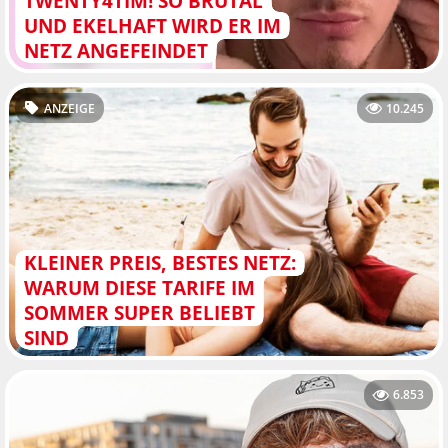
TWENTY4TIM! SO BRUTAL
UND EKELHAFT WIRD ER IM
NETZ ANGEFEINDET
ANZEIGE
10.245
KLEINER PREIS, BESTES NETZ:
WARUM DIESE TARIFE IM
SOMMER SUPER BELIEBT
SIND
6.853