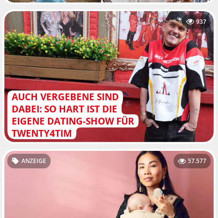
937
AUCH VERGEBENE SIND
DABEI: SO HART IST DIE
EIGENE DATING-SHOW FÜR
TWENTY4TIM
ANZEIGE
57.577