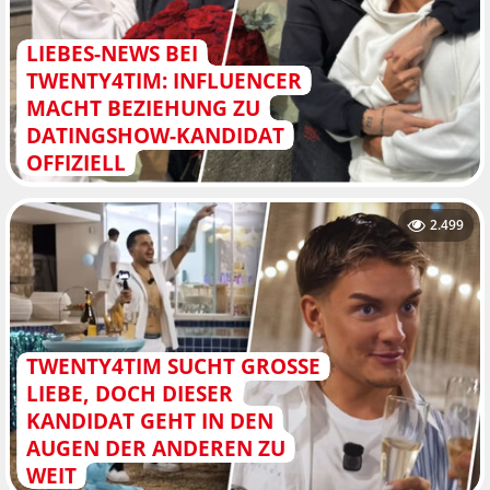
LIEBES-NEWS BEI
TWENTY4TIM: INFLUENCER
MACHT BEZIEHUNG ZU
DATINGSHOW-KANDIDAT
OFFIZIELL
2.499
TWENTY4TIM SUCHT GROSSE L
IEBE, DOCH DIESER K
ANDIDAT GEHT IN DEN A
UGEN DER ANDEREN ZU W
EIT