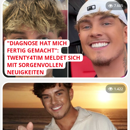
7.605
"DIAGNOSE HAT MICH
FERTIG GEMACHT":
TWENTY4TIM MELDET SICH
MIT SORGENVOLLEN
NEUIGKEITEN
1.422