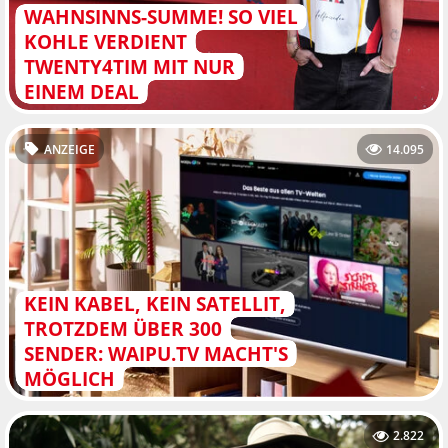
WAHNSINNS-SUMME! SO VIEL
KOHLE VERDIENT
TWENTY4TIM MIT NUR
EINEM DEAL
ANZEIGE
14.095
KEIN KABEL, KEIN SATELLIT,
TROTZDEM ÜBER 300
SENDER: WAIPU.TV MACHT'S
MÖGLICH
2.822