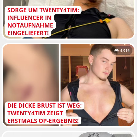
SORGE UM TWENTY4TIM:
INFLUENCER IN
NOTAUFNAHME
EINGELIEFERT!
4.916
DIE DICKE BRUST IST WEG:
TWENTY4TIM ZEIGT
ERSTMALS OP-ERGEBNIS!