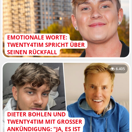
EMOTIONALE WORTE:
TWENTY4TIM SPRICHT ÜBER
SEINEN RÜCKFALL
6.405
DIETER BOHLEN UND
TWENTY4TIM MIT GROSSER A
NKÜNDIGUNG: "JA, ES IST O