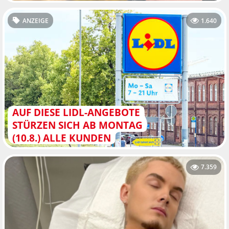
ANZEIGE
1.640
AUF DIESE LIDL-ANGEBOTE
STÜRZEN SICH AB MONTAG
(10.8.) ALLE KUNDEN
7.359