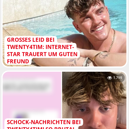
GROSSES LEID BEI T
WENTY4TIM: INTERNET-S
TAR TRAUERT UM GUTEN F
REUND
1.799
SCHOCK-NACHRICHTEN BEI