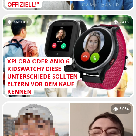
FFIZIELL!"
ANZEIGE
2.418
XPLORA ODER ANIO 6
KIDSWATCH? DIESE
UNTERSCHIEDE SOLLTEN
ELTERN VOR DEM KAUF
KENNEN
5.054