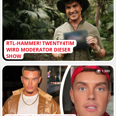
RTL-HAMMER! TWENTY4TIM
WIRD MODERATOR DIESER
SHOW
1.989