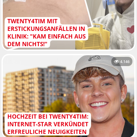
TWENTY4TIM MIT
ERSTICKUNGSANFÄLLEN IN
KLINIK: "KAM EINFACH AUS
DEM NICHTS!"
4.146
HOCHZEIT BEI TWENTY4TIM:
INTERNET-STAR VERKÜNDET
ERFREULICHE NEUIGKEITEN