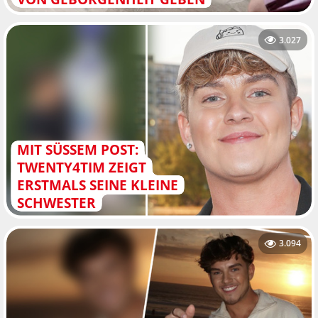
3.027
MIT SÜSSEM POST: T
WENTY4TIM ZEIGT E
RSTMALS SEINE KLEINE S
CHWESTER
3.094