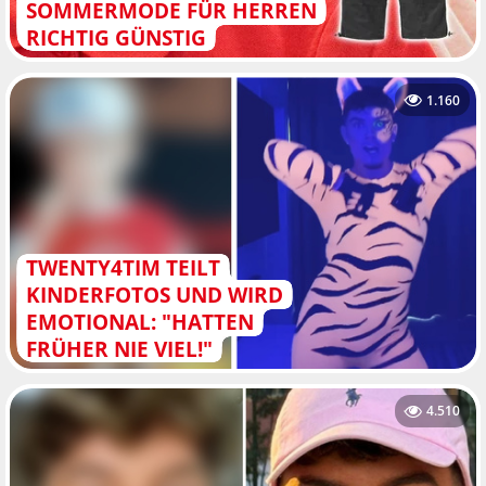
SOMMERMODE FÜR HERREN
RICHTIG GÜNSTIG
1.160
TWENTY4TIM TEILT
KINDERFOTOS UND WIRD
EMOTIONAL: "HATTEN
FRÜHER NIE VIEL!"
4.510