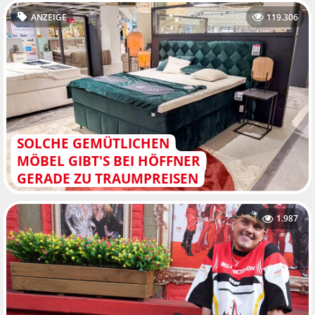
ANZEIGE
119.306
SOLCHE GEMÜTLICHEN
MÖBEL GIBT'S BEI HÖFFNER
GERADE ZU TRAUMPREISEN
1.987