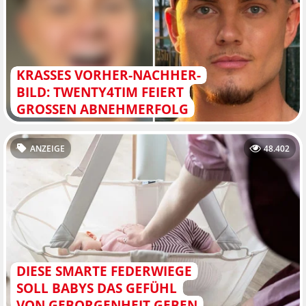
KRASSES VORHER-NACHHER-
BILD: TWENTY4TIM FEIERT
GROSSEN ABNEHMERFOLG
ANZEIGE
48.402
DIESE SMARTE FEDERWIEGE
SOLL BABYS DAS GEFÜHL
VON GEBORGENHEIT GEBEN