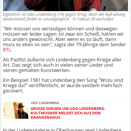
Eigentlich ist Udo Lindenberg (79) gegen Krieg, doch die Aufrüstung
Deutschland findet er unumgänglich. ©
Fabian Strauch/dpa
"Wir müssen uns verteidigen können und deswegen
müssen wir leider sagen: Ist zwar ein Scheiß, hätten wir
uns anders gewünscht. Aber wenn es so läuft, dann
muss es eben so sein", sagte der 79-Jährige dem Sender
RTL
.
Als Pazifist äußerte sich Lindenberg gegen Kriege aller
Art. Das zeigt sich auch in vielen seiner Lieder und
seinen gemalten Kunstwerken.
Ein Beispiel: 1981 hat Lindenberg den Song "Wozu sind
Kriege da?" veröffentlicht, er wurde seitdem mehrfach
gecovert.
UDO LINDENBERG
GROSSE SORGEN UM UDO LINDENBERG: K
ULTMUSIKER MELDET SICH AUS DEM K
RANKENHAUS
In der Ludwigsgalerie in Oberhausen zeigt Lindenberg