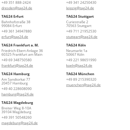
+49 351 888-2424
+49 341 24250430
dresden@tag24.de
leipzig@tag24.de
TAG24 Erfurt
TAG24 Stuttgart
Bahnhofstraße 38
Curiestraße 2
99084 Erfurt
70563 Stuttgart
+49 361 34947880
+49 711 21952530
erfurt@tag24.de
stuttgart@tag24.de
TAG24 Frankfurt a. M.
TAG24 Köln
Friedrich-Ebert-Anlage 36
Neumarkt 1a
60325 Frankfurt am Main
50667 Köln
+49 69 348750580
+49 221 98651990
frankfurt@tag24.de
koeln@tag24.de
TAG24 Hamburg
TAG24 München
Am Sandtorkai 77
+49 89 215390320
20457 Hamburg
muenchen@tag24.de
+49 40 228608090
hamburg@tag24.de
TAG24 Magdeburg
Breiter Weg 8-10A
39104 Magdeburg
+49 391 50548260
magdeburg@tag24.de