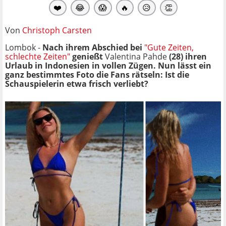
❤️
😂
😱
🔥
😥
👏
Von
Christoph Carsten
Lombok -
Nach ihrem Abschied bei
"Gute Zeiten,
schlechte Zeiten"
genießt
Valentina Pahde
(28) ihren
Urlaub in Indonesien in vollen Zügen. Nun lässt ein
ganz bestimmtes Foto die Fans rätseln: Ist die
Schauspielerin etwa frisch verliebt?