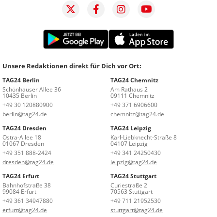
Unsere Redaktionen direkt für Dich vor Ort:
TAG24 Berlin
TAG24 Chemnitz
Schönhauser Allee 36
Am Rathaus 2
10435 Berlin
09111 Chemnitz
+49 30 120880900
+49 371 6906600
berlin@tag24.de
chemnitz@tag24.de
TAG24 Dresden
TAG24 Leipzig
Ostra-Allee 18
Karl-Liebknecht-Straße 8
01067 Dresden
04107 Leipzig
+49 351 888-2424
+49 341 24250430
dresden@tag24.de
leipzig@tag24.de
TAG24 Erfurt
TAG24 Stuttgart
Bahnhofstraße 38
Curiestraße 2
99084 Erfurt
70563 Stuttgart
+49 361 34947880
+49 711 21952530
erfurt@tag24.de
stuttgart@tag24.de