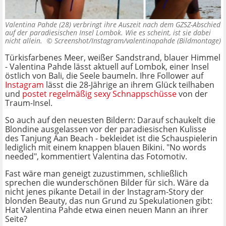
Valentina Pahde (28) verbringt ihre Auszeit nach dem GZSZ-Abschied
auf der paradiesischen Insel Lombok. Wie es scheint, ist sie dabei
nicht allein. ©
Screenshot/Instagram/valentinapahde (Bildmontage)
Türkisfarbenes Meer, weißer Sandstrand, blauer Himmel
- Valentina Pahde lässt aktuell auf Lombok, einer Insel
östlich von Bali, die Seele baumeln. Ihre Follower auf
Instagram
lässt die 28-Jährige an ihrem Glück teilhaben
und
postet regelmäßig sexy Schnappschüsse
von der
Traum-Insel.
So auch auf den neuesten Bildern: Darauf schaukelt die
Blondine ausgelassen vor der paradiesischen Kulisse
des Tanjung Aan Beach - bekleidet ist die Schauspielerin
lediglich mit einem knappen blauen Bikini. "No words
needed", kommentiert Valentina das Fotomotiv.
Fast wäre man geneigt zuzustimmen, schließlich
sprechen die wunderschönen Bilder für sich. Wäre da
nicht jenes pikante Detail in der Instagram-Story der
blonden Beauty, das nun Grund zu Spekulationen gibt:
Hat Valentina Pahde etwa einen neuen Mann an ihrer
Seite?