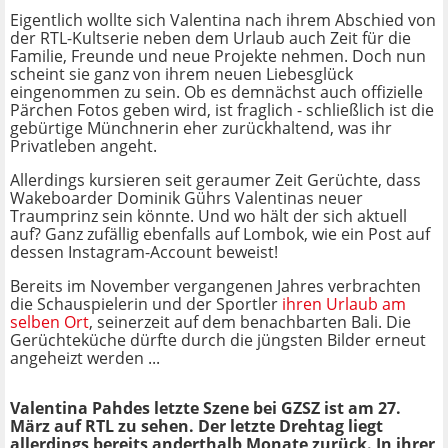
Eigentlich wollte sich Valentina nach ihrem Abschied von
der RTL-Kultserie neben dem Urlaub auch Zeit für die
Familie, Freunde und neue Projekte nehmen. Doch nun
scheint sie ganz von ihrem neuen Liebesglück
eingenommen zu sein. Ob es demnächst auch offizielle
Pärchen Fotos geben wird, ist fraglich - schließlich ist die
gebürtige Münchnerin eher zurückhaltend, was ihr
Privatleben angeht.
Allerdings kursieren seit geraumer Zeit Gerüchte, dass
Wakeboarder Dominik Gührs Valentinas neuer
Traumprinz sein könnte. Und wo hält der sich aktuell
auf? Ganz zufällig ebenfalls auf Lombok, wie ein Post auf
dessen Instagram-Account beweist!
Bereits im November vergangenen Jahres verbrachten
die Schauspielerin und der Sportler
ihren Urlaub am
selben Ort
, seinerzeit auf dem benachbarten Bali. Die
Gerüchteküche dürfte durch die jüngsten Bilder erneut
angeheizt werden ...
Valentina Pahdes letzte Szene bei GZSZ ist am 27.
März auf RTL zu sehen. Der letzte Drehtag liegt
allerdings bereits anderthalb Monate zurück. In ihrer