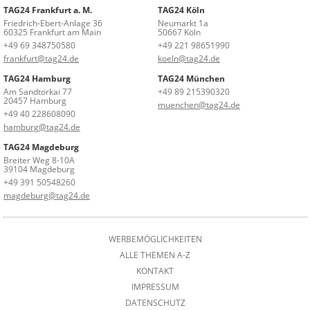
TAG24 Frankfurt a. M.
TAG24 Köln
Friedrich-Ebert-Anlage 36
Neumarkt 1a
60325 Frankfurt am Main
50667 Köln
+49 69 348750580
+49 221 98651990
frankfurt@tag24.de
koeln@tag24.de
TAG24 Hamburg
TAG24 München
Am Sandtorkai 77
+49 89 215390320
20457 Hamburg
muenchen@tag24.de
+49 40 228608090
hamburg@tag24.de
TAG24 Magdeburg
Breiter Weg 8-10A
39104 Magdeburg
+49 391 50548260
magdeburg@tag24.de
WERBEMÖGLICHKEITEN
ALLE THEMEN A-Z
KONTAKT
IMPRESSUM
DATENSCHUTZ