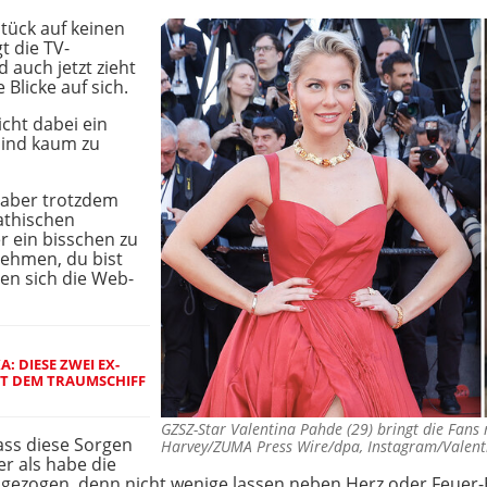
tück auf keinen
t die TV-
auch jetzt zieht
 Blicke auf sich.
icht dabei ein
 sind kaum zu
 aber trotzdem
athischen
r ein bisschen zu
nehmen, du bist
en sich die Web-
A: DIESE ZWEI EX-
IT DEM TRAUMSCHIFF
GZSZ-Star Valentina Pahde (29) bringt die Fan
dass diese Sorgen
Harvey/ZUMA Press Wire/dpa, Instagram/Valen
er als habe die
ngezogen, denn nicht wenige lassen neben Herz oder Feuer