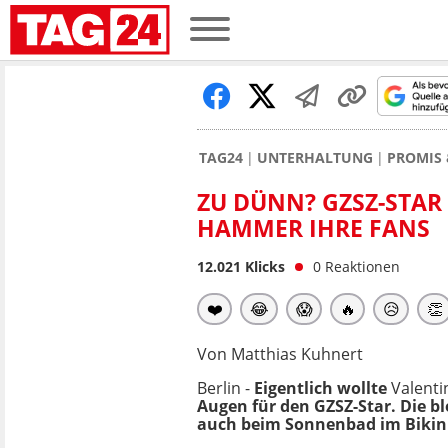
TAG24
UNTERHALTUNG
PROMIS 
ZU DÜNN? GZSZ-STAR 
HAMMER IHRE FANS
12.021
Klicks
0
Reaktionen
❤️
😂
😱
🔥
😥
👏
Von Matthias Kuhnert
Berlin -
Eigentlich wollte
Valent
Augen für den GZSZ-Star. Die bl
auch beim Sonnenbad im Bikin