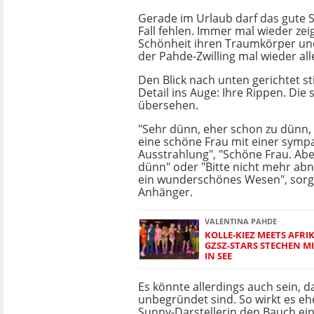
Gerade im Urlaub darf das gute S
Fall fehlen. Immer mal wieder zeig
Schönheit ihren Traumkörper und 
der Pahde-Zwilling mal wieder alle
Den Blick nach unten gerichtet st
Detail ins Auge: Ihre Rippen. Die
übersehen.
"Sehr dünn, eher schon zu dünn,
eine schöne Frau mit einer symp
Ausstrahlung", "Schöne Frau. Abe
dünn" oder "Bitte nicht mehr ab
ein wunderschönes Wesen", sorg
Anhänger.
VALENTINA PAHDE
KOLLE-KIEZ MEETS AFRIK
GZSZ-STARS STECHEN M
IN SEE
Es könnte allerdings auch sein, 
unbegründet sind. So wirkt es eh
Sunny-Darstellerin den Bauch ei