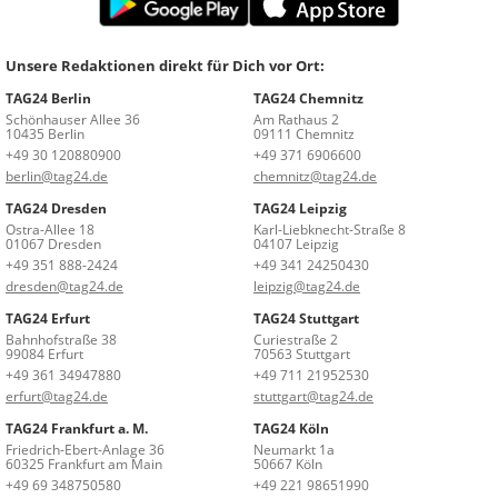
Unsere Redaktionen direkt für Dich vor Ort:
TAG24 Berlin
TAG24 Chemnitz
Schönhauser Allee 36
Am Rathaus 2
10435 Berlin
09111 Chemnitz
+49 30 120880900
+49 371 6906600
berlin@tag24.de
chemnitz@tag24.de
TAG24 Dresden
TAG24 Leipzig
Ostra-Allee 18
Karl-Liebknecht-Straße 8
01067 Dresden
04107 Leipzig
+49 351 888-2424
+49 341 24250430
dresden@tag24.de
leipzig@tag24.de
TAG24 Erfurt
TAG24 Stuttgart
Bahnhofstraße 38
Curiestraße 2
99084 Erfurt
70563 Stuttgart
+49 361 34947880
+49 711 21952530
erfurt@tag24.de
stuttgart@tag24.de
TAG24 Frankfurt a. M.
TAG24 Köln
Friedrich-Ebert-Anlage 36
Neumarkt 1a
60325 Frankfurt am Main
50667 Köln
+49 69 348750580
+49 221 98651990