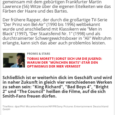
gemeinsam mit dem gebürtigen Frankfurter Martin
Lawrence (56) Witze über die eigenen Eitelkeiten wie das
Färben der Haare und des Bartes.
Der frühere Rapper, der durch die großartige TV-Serie
"Der Prinz von Bel-Air" (1990 bis 1996) weltbekannt
wurde und anschließend mit Klassikern wie "Men in
Black" (1997), "Der Staatsfeind Nr. 1" (1998) und als
durchtrainierter Schwergewichtsboxer in "Ali" Weltruhm
erlangte, kann sich das aber auch problemlos leisten.
PROMIS & STARS
TOBIAS MORETTI SORGT SICH UM DIE JUGEND:
WARUM DER "MÜNCHEN BEATS"-STAR DEN
OPTIMISMUS DER 90ER VERMISST
Schließlich ist er weiterhin dick im Geschäft und wird
in naher Zukunft in gleich vier verschiedenen Werken
zu sehen sein: "King Richard", "Bad Boys 4", "Bright
2" und "The Council" heißen die Filme, auf die sich
Smith-Fans freuen dürfen.
Titelfoto: dpa/Phil Mccarten/Invision/AP/PR/Sony Pictures Entertainment Deutschland
GmbH