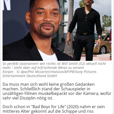
So perfekt austrainiert wie rechts ist Will Smith (52) aktuell nicht
mehr - steht aber auf erfrischende Weise zu seinem
Körper. ©
dpa/Phil Mccarten/Invision/AP/PR/Sony Pictures
Entertainment Deutschland GmbH
Da muss man sich wohl keine großen Gedanken
machen. Schließlich stand der Schauspieler in
unzähligen Filmen muskelbepackt vor der Kamera, wofür
sehr viel Disziplin nötig ist.
Doch schon in "Bad Boys for Life" (2020) nahm er sein
mittleres Alter gekonnt auf die Schippe und riss