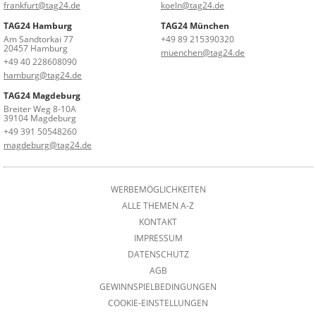
frankfurt@tag24.de
koeln@tag24.de
TAG24 Hamburg
TAG24 München
Am Sandtorkai 77
+49 89 215390320
20457 Hamburg
muenchen@tag24.de
+49 40 228608090
hamburg@tag24.de
TAG24 Magdeburg
Breiter Weg 8-10A
39104 Magdeburg
+49 391 50548260
magdeburg@tag24.de
WERBEMÖGLICHKEITEN
ALLE THEMEN A-Z
KONTAKT
IMPRESSUM
DATENSCHUTZ
AGB
GEWINNSPIELBEDINGUNGEN
COOKIE-EINSTELLUNGEN