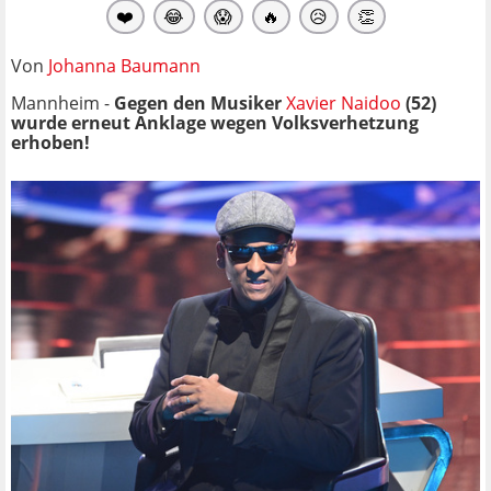
❤️
😂
😱
🔥
😥
👏
Von
Johanna Baumann
Mannheim -
Gegen den Musiker
Xavier Naidoo
(52)
wurde erneut Anklage wegen
Volksverhetzung
erhoben!