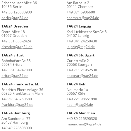
Schönhauser Allee 36
Am Rathaus 2
10435 Berlin
09111 Chemnitz
+49 30 120880900
+49 371 6906600
berlin@tag24.de
chemnitz@tag24.de
TAG24 Dresden
TAG24 Leipzig
Ostra-Allee 18
Karl-Liebknecht-Straße 8
01067 Dresden
04107 Leipzig
+49 351 888-2424
+49 341 24250430
dresden@tag24.de
leipzig@tag24.de
TAG24 Erfurt
TAG24 Stuttgart
Bahnhofstraße 38
Curiestraße 2
99084 Erfurt
70563 Stuttgart
+49 361 34947880
+49 711 21952530
erfurt@tag24.de
stuttgart@tag24.de
TAG24 Frankfurt a. M.
TAG24 Köln
Friedrich-Ebert-Anlage 36
Neumarkt 1a
60325 Frankfurt am Main
50667 Köln
+49 69 348750580
+49 221 98651990
frankfurt@tag24.de
koeln@tag24.de
TAG24 Hamburg
TAG24 München
Am Sandtorkai 77
+49 89 215390320
20457 Hamburg
muenchen@tag24.de
+49 40 228608090