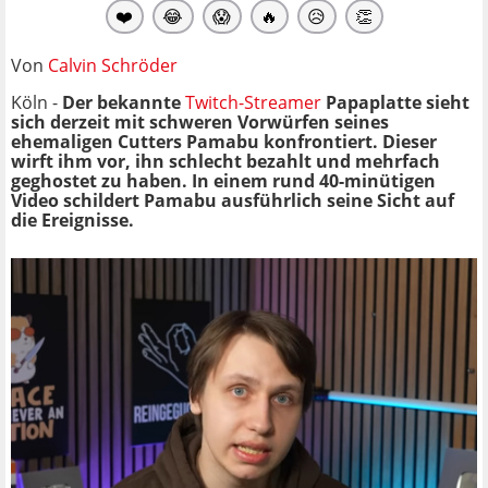
❤️
😂
😱
🔥
😥
👏
Von
Calvin Schröder
Köln -
Der bekannte
Twitch-Streamer
Papaplatte sieht
sich derzeit mit schweren Vorwürfen seines
ehemaligen Cutters Pamabu konfrontiert. Dieser
wirft ihm vor, ihn schlecht bezahlt und mehrfach
geghostet zu haben. In einem rund 40-minütigen
Video schildert Pamabu ausführlich seine Sicht auf
die Ereignisse.