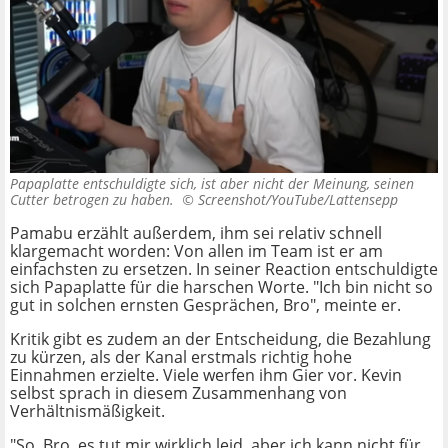
Papaplatte entschuldigte sich, ist aber nicht der Meinung, seinen
Cutter betrogen zu haben. ©
Screenshot/YouTube/Lattensepp
Pamabu erzählt außerdem, ihm sei relativ schnell
klargemacht worden: Von allen im Team ist er am
einfachsten zu ersetzen. In seiner Reaction entschuldigte
sich Papaplatte für die harschen Worte. "Ich bin nicht so
gut in solchen ernsten Gesprächen, Bro", meinte er.
Kritik gibt es zudem an der Entscheidung, die Bezahlung
zu kürzen, als der Kanal erstmals richtig hohe
Einnahmen erzielte. Viele werfen ihm Gier vor. Kevin
selbst sprach in diesem Zusammenhang von
Verhältnismäßigkeit.
"So, Bro, es tut mir wirklich leid, aber ich kann nicht für