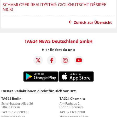
SCHAMLOSER REALITYSTAR: GIGI KNUTSCHT DÉSIRÉE
NICK!
Zurück zur Übersicht
TAG24 NEWS Deutschland GmbH
Hier findest du uns:
Unsere Redaktionen direkt für Dich vor Ort:
TAG24 Berlin
TAG24 Chemnitz
Schönhauser Allee 36
Am Rathaus 2
10435 Berlin
09111 Chemnitz
+49 30 120880900
+49 371 6906600
berlin@tag24.de
chemnitz@tag24.de