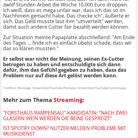
zwölf Stunden Arbeit die Woche 10.000 Euro droppen.
Ich weiß, dass es mega unfair war, dass ich das so im
Nachhinein gemacht habe. Das checke ich", äußerte er
sich. Das Geld musste laut ihm "umverteilt" werden,
damit auch andere Cutter fair bezahlt werden können.
Zur Situation meinte Papaplatte abschließend: "Am Ende
des Tages ... finde ich es einfach übelst schade, dass wir
das so klären mussten."
Er selbst war nicht der Meinung, seinen Ex-Cutter
betrogen zu haben und entschuldigte sich dann
dafür, ihm das Gefühl gegeben zu haben, dass das
Problem nur auf diese Art gelöst werden kann.
Titelfoto: Montage: Screenshot/YouTube/Pamabu, Screenshot/YouTube/Lattensepp
Mehr zum Thema
Streaming
:
"FORSTHAUS RAMPENSAU"-KANDIDATIN: "NACH ZWEI
GLÄSERN WEIN WERDEN DIE BEINE GESPREIZT"
IST SPOTIFY DOWN? NUTZER MELDEN PROBLEME MIT
MUSIKDIENST