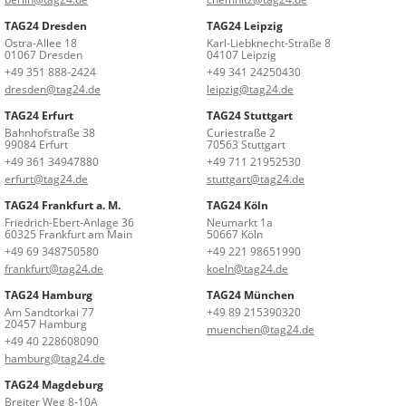
TAG24 Dresden
TAG24 Leipzig
Ostra-Allee 18
Karl-Liebknecht-Straße 8
01067 Dresden
04107 Leipzig
+49 351 888-2424
+49 341 24250430
dresden@tag24.de
leipzig@tag24.de
TAG24 Erfurt
TAG24 Stuttgart
Bahnhofstraße 38
Curiestraße 2
99084 Erfurt
70563 Stuttgart
+49 361 34947880
+49 711 21952530
erfurt@tag24.de
stuttgart@tag24.de
TAG24 Frankfurt a. M.
TAG24 Köln
Friedrich-Ebert-Anlage 36
Neumarkt 1a
60325 Frankfurt am Main
50667 Köln
+49 69 348750580
+49 221 98651990
frankfurt@tag24.de
koeln@tag24.de
TAG24 Hamburg
TAG24 München
Am Sandtorkai 77
+49 89 215390320
20457 Hamburg
muenchen@tag24.de
+49 40 228608090
hamburg@tag24.de
TAG24 Magdeburg
Breiter Weg 8-10A